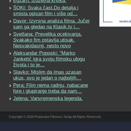
Egzarh: izuzetna kritika.
ŠOKI: Svaka čast.Do detalja i
smisla opisan film i više od…
Davor: Izvrsna analiza filma. Jučer
sam ga gledao na Klasik.tv i…
Svetlana: Prevelika ocekivanja.
Svakako fim ostavlja utisak.
Nesvakidasnji, nesto novo
Aleksandar Poposki: "Marko
Janketić igra svoju filmsku ulogu
života i to je…
Slavko: Mislim da imas uzasan
ukus, ovo je jedan o najboljih…
Pera: Film nema radnju, nabacane
fore i glupiranje treba da nam…
Jelena: Vanvremenska legenda.
Copyright © 2026 Preporuke Filmova i Serija All Rights Reserved.