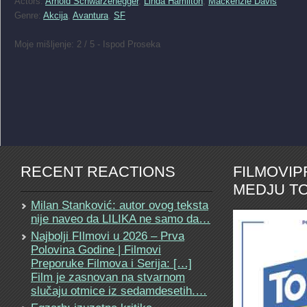
Actors:
Arnold Schwarzenegger
,
Linda Hamilton
,
Mackenzie Davis
Genre:
Akcija
,
Avantura
,
SF
Moje mišljenje: 2 / 5 - Ispod Proseka
RECENT REACTIONS
FILMOVI
MEDJU TO
Milan Stanković: autor ovog teksta
nije naveo da LILIKA ne samo da…
Najbolji FIlmovi u 2026 – Prva
Polovina Godine | Filmovi
Preporuke Filmova i Serija: […]
Film je zasnovan na stvarnom
slučaju otmice iz sedamdesetih.…