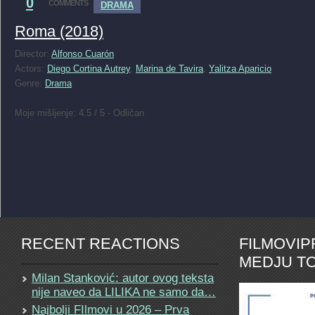
0
COMMENTS
DRAMA
Roma (2018)
Director:
Alfonso Cuarón
Actors:
Diego Cortina Autrey
,
Marina de Tavira
,
Yalitza Aparicio
Genre:
Drama
Moje mišljenje: 4.5 / 5 - Odličan
RECENT REACTIONS
FILMOVI
MEDJU TO
Milan Stanković: autor ovog teksta
nije naveo da LILIKA ne samo da…
Najbolji FIlmovi u 2026 – Prva