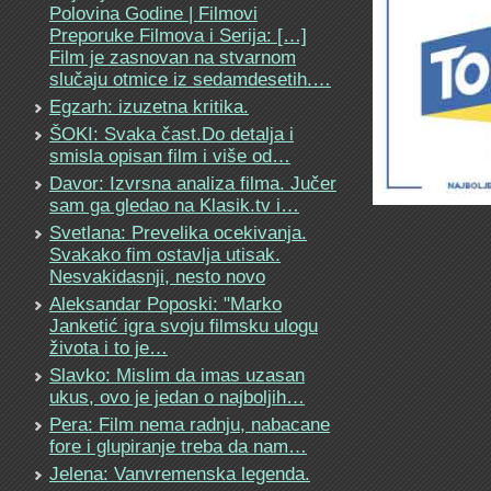
Polovina Godine | Filmovi
Preporuke Filmova i Serija: […]
Film je zasnovan na stvarnom
slučaju otmice iz sedamdesetih.…
Egzarh: izuzetna kritika.
ŠOKI: Svaka čast.Do detalja i
smisla opisan film i više od…
Davor: Izvrsna analiza filma. Jučer
sam ga gledao na Klasik.tv i…
Svetlana: Prevelika ocekivanja.
Svakako fim ostavlja utisak.
Nesvakidasnji, nesto novo
Aleksandar Poposki: "Marko
Janketić igra svoju filmsku ulogu
života i to je…
Slavko: Mislim da imas uzasan
ukus, ovo je jedan o najboljih…
Pera: Film nema radnju, nabacane
fore i glupiranje treba da nam…
Jelena: Vanvremenska legenda.