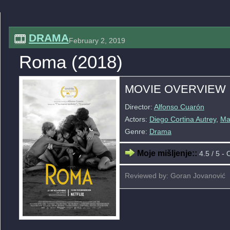
DRAMA
February 2, 2019
Roma (2018)
MOVIE OVERVIEW
Director:
Alfonso Cuarón
Actors:
Diego Cortina Autrey
,
Ma
Genre:
Drama
Moje mišljenje::
4.5 / 5 - 
Reviewed by: Goran Jovanović