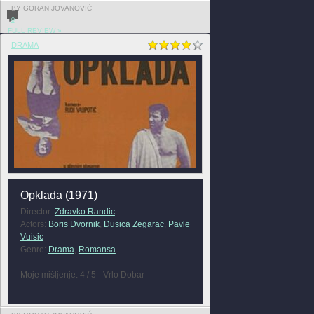
BY GORAN JOVANOVIĆ
0
FULL REVIEW »
DRAMA
Opklada (1971)
Director:
Zdravko Randic
Actors:
Boris Dvornik
,
Dusica Zegarac
,
Pavle
Vuisic
Genre:
Drama
,
Romansa
Moje mišljenje: 4 / 5 - Vrlo Dobar