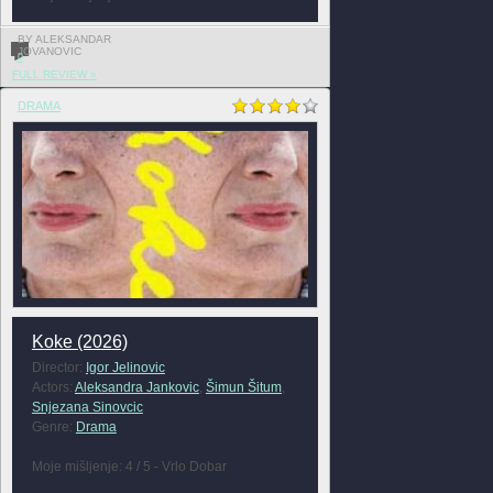
BY ALEKSANDAR
JOVANOVIC
0
FULL REVIEW »
DRAMA
Koke (2026)
Director:
Igor Jelinovic
Actors:
Aleksandra Jankovic
,
Šimun Šitum
,
Snjezana Sinovcic
Genre:
Drama
Moje mišljenje: 4 / 5 - Vrlo Dobar