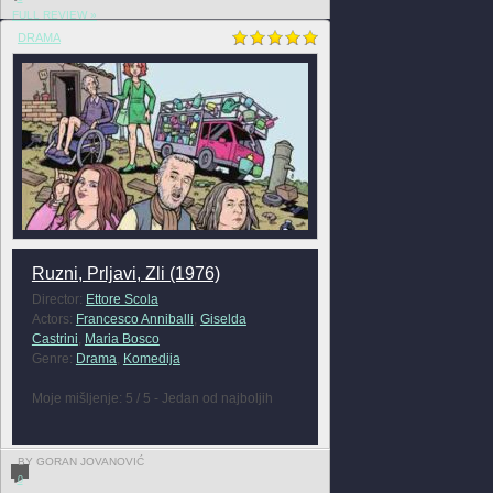
FULL REVIEW »
DRAMA
Ruzni, Prljavi, Zli (1976)
Director:
Ettore Scola
Actors:
Francesco Anniballi
,
Giselda
Castrini
,
Maria Bosco
Genre:
Drama
,
Komedija
Moje mišljenje: 5 / 5 - Jedan od najboljih
BY GORAN JOVANOVIĆ
0