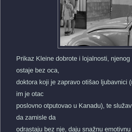
Prikaz Kleine dobrote i lojalnosti, njeno
ostaje bez oca,
doktora koji je zapravo otišao ljubavnici 
im je otac
poslovno otputovao u Kanadu), te služav
da zamisle da
odrastaju bez nje, daju snažnu emotivnu d