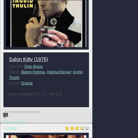
Salon Kitty (1976)
Director:
Tinto Brass
Actors:
Bekim Fehmiu
,
Helmut Berger
,
Ingrid
Thulin
Genre:
Drama
Moje mišljenje: 3.5 / 5 - Nije Loš
BY GORAN JOVANOVIĆ
0
FULL REVIEW »
DRAMA