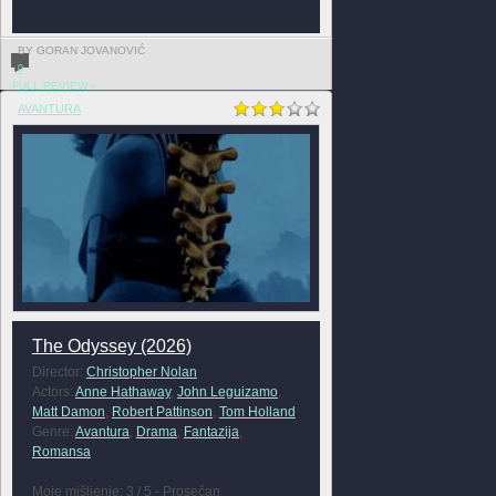
BY GORAN JOVANOVIĆ
0
FULL REVIEW »
AVANTURA
The Odyssey (2026)
Director:
Christopher Nolan
Actors:
Anne Hathaway
,
John Leguizamo
,
Matt Damon
,
Robert Pattinson
,
Tom Holland
Genre:
Avantura
,
Drama
,
Fantazija
,
Romansa
Moje mišljenje: 3 / 5 - Prosečan