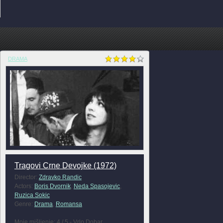
DRAMA
Tragovi Crne Devojke (1972)
Director:
Zdravko Randic
Actors:
Boris Dvornik
,
Neda Spasojevic
,
Ruzica Sokic
Genre:
Drama
,
Romansa
Moje mišljenje: 4 / 5 - Vrlo Dobar