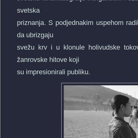
svetska
priznanja. S podjednakim uspehom radil
da ubrizgaju
svežu krv i u klonule holivudske toko
žanrovske hitove koji
su impresionirali publiku.