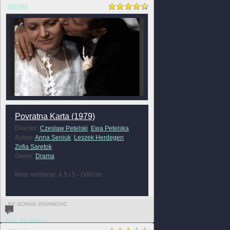
DRAMA
Povratna Karta (1979)
Director:
Czeslaw Petelski
,
Ewa Petelska
Actors:
Anna Seniuk
,
Leszek Herdegen
,
Zofia Saretok
Genre:
Drama
Moje mišljenje: 4.5 / 5 - Odličan
BY GORAN JOVANOVIĆ
0
FULL REVIEW »