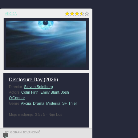
AKCIJA
Disclosure Day (2026)
Director:
Steven Spielberg
Actors:
Colin Firth
,
Emily Blunt
,
Josh
O'Connor
Genre:
Akcija
,
Drama
,
Misterija
,
SF
,
Triler
Moje mišljenje: 3.5 / 5 - Nije Loš
BY GORAN JOVANOVIĆ
0