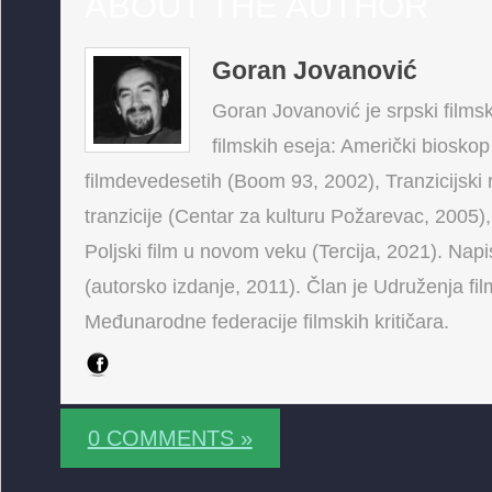
ABOUT THE AUTHOR
Goran Jovanović
Goran Jovanović je srpski filmski
filmskih eseja: Američki bioskop
filmdevedesetih (Boom 93, 2002), Tranzicijski 
tranzicije (Centar za kulturu Požarevac, 2005),
Poljski film u novom veku (Tercija, 2021). Napis
(autorsko izdanje, 2011). Član je Udruženja fi
Međunarodne federacije filmskih kritičara.
0 COMMENTS »