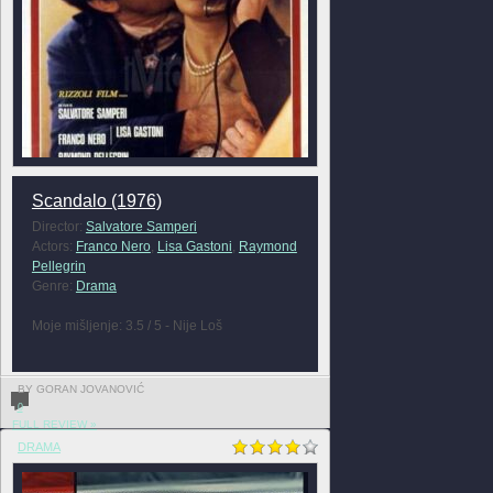
Scandalo (1976)
Director:
Salvatore Samperi
Actors:
Franco Nero
,
Lisa Gastoni
,
Raymond
Pellegrin
Genre:
Drama
Moje mišljenje: 3.5 / 5 - Nije Loš
BY GORAN JOVANOVIĆ
0
FULL REVIEW »
DRAMA