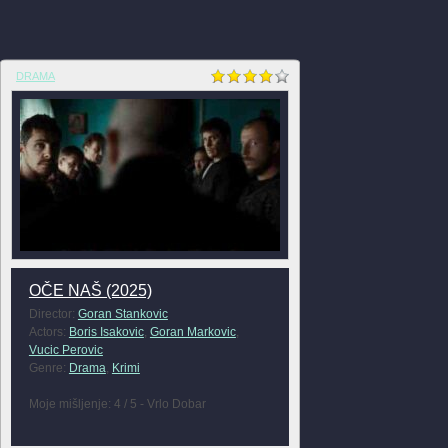
DRAMA
OČE NAŠ (2025)
Director:
Goran Stankovic
Actors:
Boris Isakovic
,
Goran Markovic
,
Vucic Perovic
Genre:
Drama
,
Krimi
Moje mišljenje: 4 / 5 - Vrlo Dobar