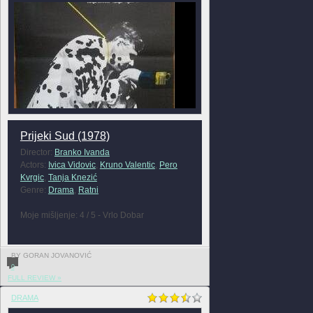
Prijeki Sud (1978)
Director:
Branko Ivanda
Actors:
Ivica Vidovic
,
Kruno Valentic
,
Pero
Kvrgic
,
Tanja Knezić
Genre:
Drama
,
Ratni
Moje mišljenje: 4 / 5 - Vrlo Dobar
BY GORAN JOVANOVIĆ
0
FULL REVIEW »
DRAMA