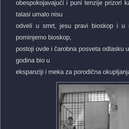
obespokojavajući i puni tenzije prizori
talasi umalo nisu
odveli u smrt, jesu pravi bioskop i 
pominjemo bioskop,
postoji ovde i čarobna posveta odlasku u fi
godina bio u
ekspanziji i meka za porodična okupljanj