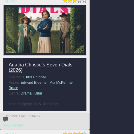
DRAMA
Agatha Christie’s Seven Dials
(2026)
Director:
Chris Chibnall
Actors:
Edward Bluemel
,
Mia McKenna-
Bruce
Genre:
Drama
,
Krimi
Moje mišljenje: 3 / 5 - Prosečan
BY AMAR SMAILHODZIC
0
FULL REVIEW »
DRAMA