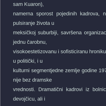
sam Kuaron),
namerna sporost pojedinih kadrova, n
pulsiranje života u
meksičkoj suburbiji, savršena organizac
jednu čarobnu,
visokoestetizovanu i sofisticiranu hroniku 
u politički, i u
kulturni segmentjedne zemlje godine 197
nije bez dramske
vrednosti. Dramatični kadrovi iz bol
devojčicu, ali i