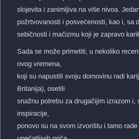
slojevita i zanimljiva na više nivoa. Je
požrtvovanosti i posvećenosti, kao i, sa 
sebičnosti i mačizmu koji je zapravo kari
Sada se može primetiti, u nekoliko recentn
ovog vremena,
koji su napustili svoju domovinu radi kar
Britanija), osetili
snažnu potrebu za drugačijim izrazom i,
inspiracije,
ponovo su na svom izvorištu i tamo rade
upečatljivih priča