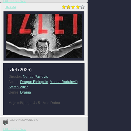
FULL REVIEW »
DRAMA
Izlet (2025)
Director:
Nenad Pavlovic
Actors:
Dragan Bjelogrlic
,
Milena Radulović
,
Stefan Vukic
Genre:
Drama
Moje mišljenje: 4 / 5 - Vrlo Dobar
BY GORAN JOVANOVIĆ
0
FULL REVIEW »