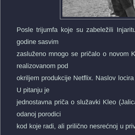
Posle trijumfa koje su zabeležili Injari
godine sasvim
zasluženo mnogo se pričalo o novom K
realizovanom pod
okriljem produkcije Netflix. Naslov locir
U pitanju je
jednostavna priča o služavki Kleo (Jali
odanoj porodici
kod koje radi, ali prilično nesrećnoj u p