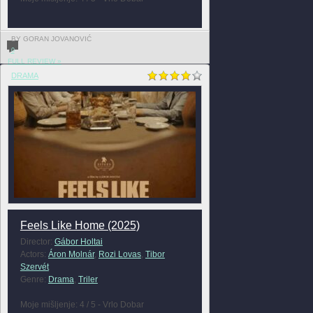
BY GORAN JOVANOVIĆ
0
FULL REVIEW »
DRAMA
Feels Like Home (2025)
Director:
Gábor Holtai
Actors:
Áron Molnár
,
Rozi Lovas
,
Tibor
Szervét
Genre:
Drama
,
Triler
Moje mišljenje: 4 / 5 - Vrlo Dobar