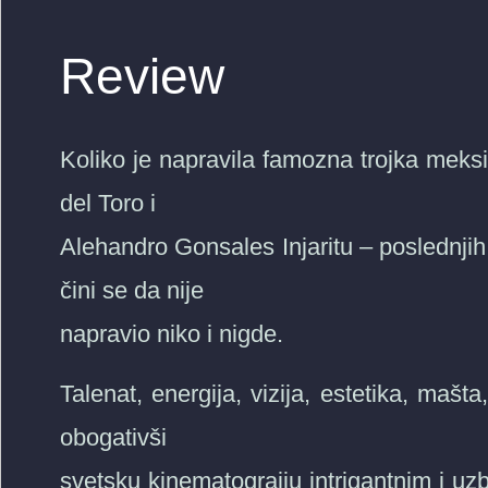
Review
Koliko je napravila famozna trojka meksi
del Toro i
Alehandro Gonsales Injaritu – poslednjih 1
čini se da nije
napravio niko i nigde.
Talenat, energija, vizija, estetika, mašta
obogativši
svetsku kinematograiju intrigantnim i uzb