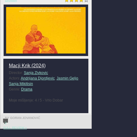
Macji Krik (2024)
Director:
Sanja Zivkovic
Actors:
Andrijana Djordjevic
,
Jasmin Geljo
,
Sanja Mikitisin
Genre:
Drama
Moje mišljenje: 4 / 5 - Vrlo Dobar
BY GORAN JOVANOVIĆ
0
FULL REVIEW »