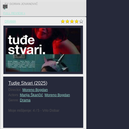
BY GORAN JOVANOVIĆ
0
FULL REVIEW »
DRAMA
Tudje Stvari (2025)
Director:
Moreno Bogdan
Actors:
Marija Škaričić
,
Moreno Bogdan
Genre:
Drama
Moje mišljenje: 4 / 5 - Vrlo Dobar