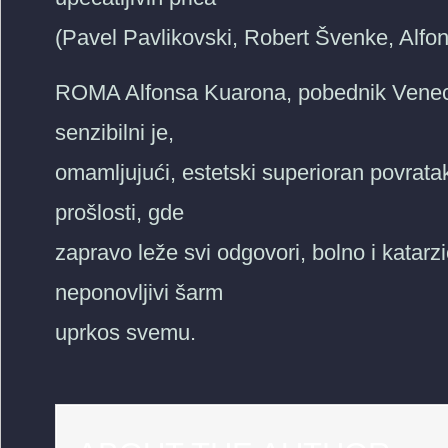
(Pavel Pavlikovski, Robert Švenke, Alf
ROMA Alfonsa Kuarona, pobednik Venecij
senzibilni je,
omamljujući, estetski superioran povratak 
prošlosti, gde
zapravo leže svi odgovori, bolno i katarz
neponovljivi šarm
uprkos svemu.