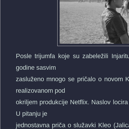
Posle trijumfa koje su zabeležili Injari
godine sasvim
zasluženo mnogo se pričalo o novom K
realizovanom pod
okriljem produkcije Netflix. Naslov locir
U pitanju je
jednostavna priča o služavki Kleo (Jali