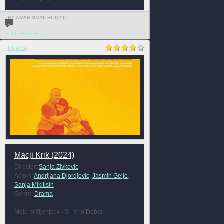
BY AMAR SMAILHODZIC
0
FULL REVIEW »
DRAMA
Macji Krik (2024)
Director:
Sanja Zivkovic
Actors:
Andrijana Djordjevic
,
Jasmin Geljo
,
Sanja Mikitisin
Genre:
Drama
Moje mišljenje: 4 / 5 - Vrlo Dobar