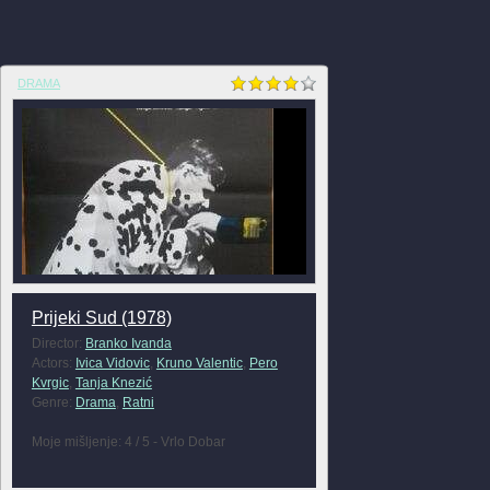
DRAMA
Prijeki Sud (1978)
Director:
Branko Ivanda
Actors:
Ivica Vidovic
,
Kruno Valentic
,
Pero
Kvrgic
,
Tanja Knezić
Genre:
Drama
,
Ratni
Moje mišljenje: 4 / 5 - Vrlo Dobar