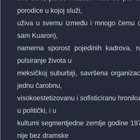
porodice u kojoj služi,
uživa u svemu između i mnogo čemu oko
sam Kuaron),
namerna sporost pojedinih kadrova, n
pulsiranje života u
meksičkoj suburbiji, savršena organizac
jednu čarobnu,
visokoestetizovanu i sofisticiranu hroniku 
u politički, i u
kulturni segmentjedne zemlje godine 197
nije bez dramske