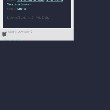
Snjezana Sinovcic
Genre:
Drama
Moje mišljenje: 4 / 5 - Vrlo Dobar
BY GORAN JOVANOVIĆ
0
FULL REVIEW »