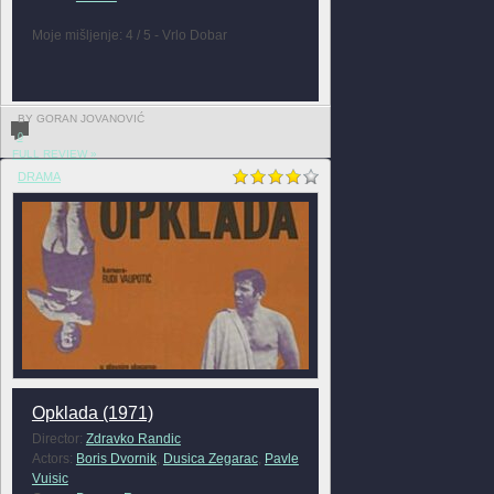
Moje mišljenje: 4 / 5 - Vrlo Dobar
BY GORAN JOVANOVIĆ
0
FULL REVIEW »
DRAMA
Opklada (1971)
Director:
Zdravko Randic
Actors:
Boris Dvornik
,
Dusica Zegarac
,
Pavle
Vuisic