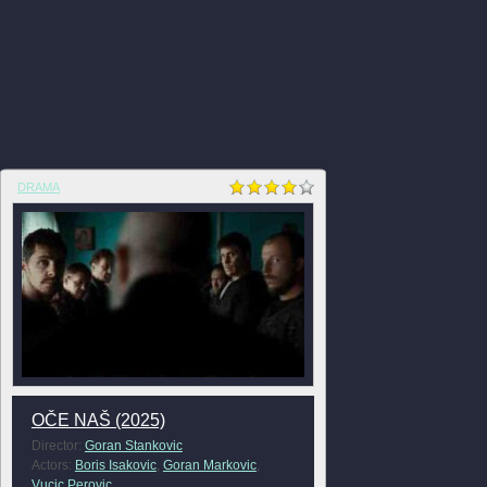
DRAMA
OČE NAŠ (2025)
Director:
Goran Stankovic
Actors:
Boris Isakovic
,
Goran Markovic
,
Vucic Perovic