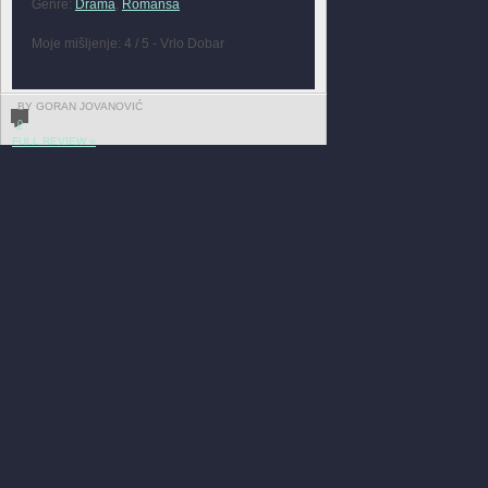
Genre:
Drama
,
Romansa
Moje mišljenje: 4 / 5 - Vrlo Dobar
BY GORAN JOVANOVIĆ
0
FULL REVIEW »