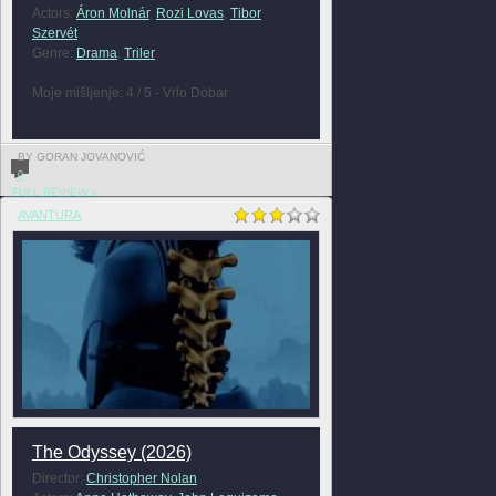
Actors:
Áron Molnár
,
Rozi Lovas
,
Tibor
Szervét
Genre:
Drama
,
Triler
Moje mišljenje: 4 / 5 - Vrlo Dobar
BY GORAN JOVANOVIĆ
0
FULL REVIEW »
AVANTURA
The Odyssey (2026)
Director:
Christopher Nolan