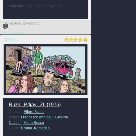
Moje mišljenje: 3.5 / 5 - Nije Loš
BY GORAN JOVANOVIĆ
0
FULL REVIEW »
DRAMA
Ruzni, Prljavi, Zli (1976)
Director:
Ettore Scola
Actors:
Francesco Anniballi
,
Giselda
Castrini
,
Maria Bosco
Genre:
Drama
,
Komedija