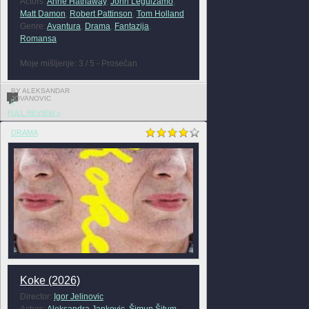
Actors:
Anne Hathaway
,
John Leguizamo
,
Matt Damon
,
Robert Pattinson
,
Tom Holland
Genre:
Avantura
,
Drama
,
Fantazija
,
Romansa
Moje mišljenje: 3 / 5 - Prosečan
BY ALEKSANDAR
JOVANOVIC
0
FULL REVIEW »
DRAMA
Koke (2026)
Director:
Igor Jelinovic
Actors:
Aleksandra Jankovic
,
Šimun Šitum
,