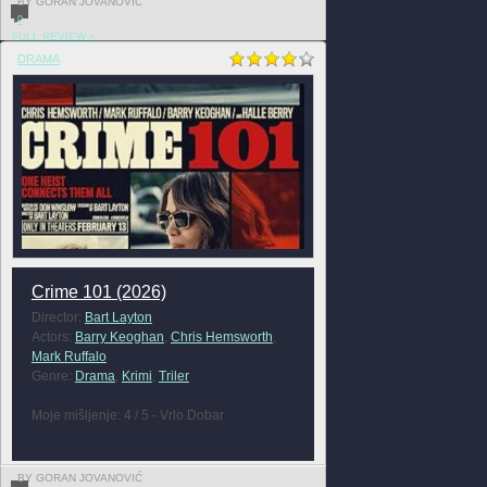
BY GORAN JOVANOVIĆ
0
FULL REVIEW »
DRAMA
Crime 101 (2026)
Director:
Bart Layton
Actors:
Barry Keoghan
,
Chris Hemsworth
,
Mark Ruffalo
Genre:
Drama
,
Krimi
,
Triler
Moje mišljenje: 4 / 5 - Vrlo Dobar
BY GORAN JOVANOVIĆ