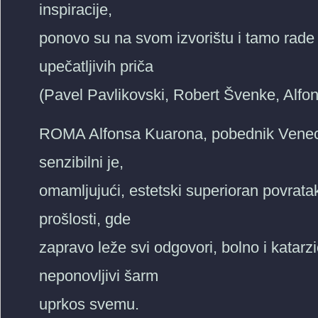
inspiracije,
ponovo su na svom izvorištu i tamo rade
upečatljivih priča
(Pavel Pavlikovski, Robert Švenke, Alf
ROMA Alfonsa Kuarona, pobednik Venecij
senzibilni je,
omamljujući, estetski superioran povratak 
prošlosti, gde
zapravo leže svi odgovori, bolno i katarz
neponovljivi šarm
uprkos svemu.