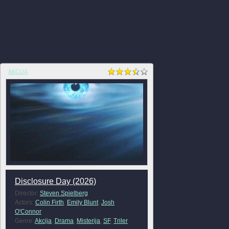
AKCIJA
Disclosure Day (2026)
Director:
Steven Spielberg
Actors:
Colin Firth
,
Emily Blunt
,
Josh
O'Connor
Genre:
Akcija
,
Drama
,
Misterija
,
SF
,
Triler