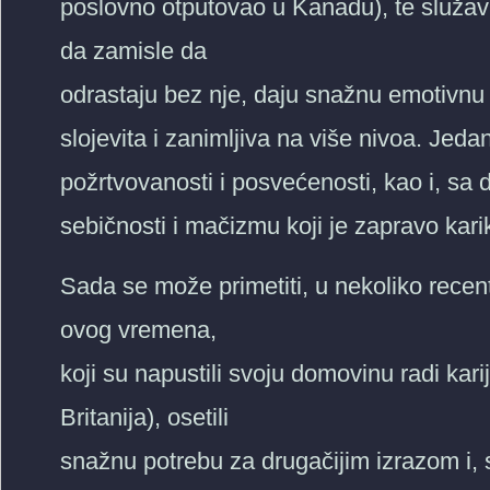
poslovno otputovao u Kanadu), te služav
da zamisle da
odrastaju bez nje, daju snažnu emotivnu d
slojevita i zanimljiva na više nivoa. Je
požrtvovanosti i posvećenosti, kao i, sa 
sebičnosti i mačizmu koji je zapravo kari
Sada se može primetiti, u nekoliko recentn
ovog vremena,
koji su napustili svoju domovinu radi kar
Britanija), osetili
snažnu potrebu za drugačijim izrazom i,