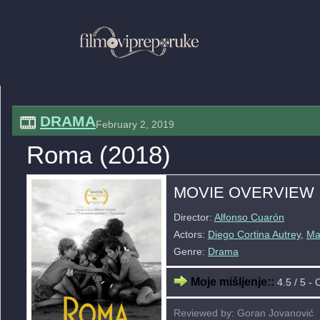
DRAMA
February 2, 2019
Roma (2018)
MOVIE OVERVIEW
Director:
Alfonso Cuarón
Actors:
Diego Cortina Autrey
,
Ma
Genre:
Drama
Moje mišljenje::
4.5 / 5 - 
Reviewed by: Goran Jovanović