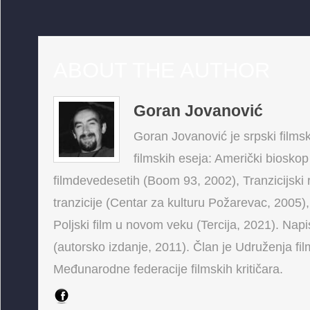
ABOUT THE AUTHOR
Goran Jovanović
Goran Jovanović je srpski filmski
filmskih eseja: Američki bioskop
filmdevedesetih (Boom 93, 2002), Tranzicijski 
tranzicije (Centar za kulturu Požarevac, 2005),
Poljski film u novom veku (Tercija, 2021). Napis
(autorsko izdanje, 2011). Član je Udruženja fi
Međunarodne federacije filmskih kritičara.