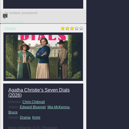
BY GORAN JOVANOVIĆ
0
FULL REVIEW »
DRAMA
Agatha Christie’s Seven Dials
(2026)
Director:
Chris Chibnall
Actors:
Edward Bluemel
,
Mia McKenna-
Bruce
Genre:
Drama
,
Krimi
Moje mišljenje: 3 / 5 - Prosečan