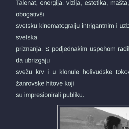
Talenat, energija, vizija, estetika, mašta
obogativši
svetsku kinematograiju intrigantnim i uzb
svetska
priznanja. S podjednakim uspehom radil
da ubrizgaju
svežu krv i u klonule holivudske toko
žanrovske hitove koji
su impresionirali publiku.