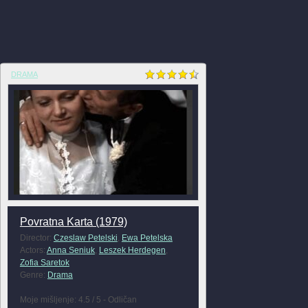
DRAMA
Povratna Karta (1979)
Director:
Czeslaw Petelski
,
Ewa Petelska
Actors:
Anna Seniuk
,
Leszek Herdegen
,
Zofia Saretok
Genre:
Drama
Moje mišljenje: 4.5 / 5 - Odličan