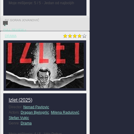
Moje mišljenje: 5 / 5 - Jedan od najboljih
BY GORAN JOVANOVIĆ
0
FULL REVIEW »
DRAMA
Izlet (2025)
Director:
Nenad Pavlovic
Actors:
Dragan Bjelogrlic
,
Milena Radulović
,
Stefan Vukic
Genre:
Drama
Moje mišljenje: 4 / 5 - Vrlo Dobar