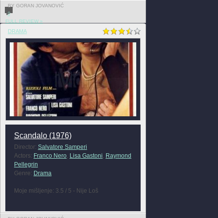
BY GORAN JOVANOVIĆ
0
FULL REVIEW »
DRAMA
Scandalo (1976)
Director:
Salvatore Samperi
Actors:
Franco Nero
,
Lisa Gastoni
,
Raymond
Pellegrin
Genre:
Drama
Moje mišljenje: 3.5 / 5 - Nije Loš