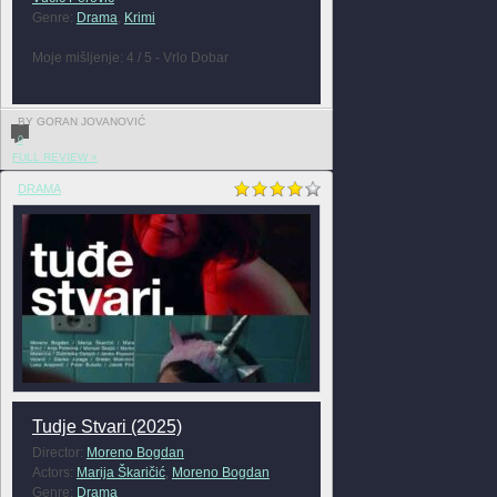
Genre:
Drama
,
Krimi
Moje mišljenje: 4 / 5 - Vrlo Dobar
BY GORAN JOVANOVIĆ
0
FULL REVIEW »
DRAMA
Tudje Stvari (2025)
Director:
Moreno Bogdan
Actors:
Marija Škaričić
,
Moreno Bogdan
Genre:
Drama