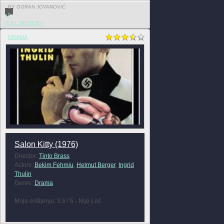
BY GORAN JOVANOVIĆ
0
FULL REVIEW »
DRAMA
Salon Kitty (1976)
Director:
Tinto Brass
Actors:
Bekim Fehmiu
,
Helmut Berger
,
Ingrid
Thulin
Genre:
Drama
Moje mišljenje: 3.5 / 5 - Nije Loš