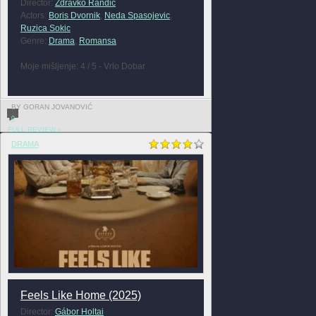
Director:
Zdravko Randic
Actors:
Boris Dvornik
,
Neda Spasojevic
,
Ruzica Sokic
Genre:
Drama
,
Romansa
Moje mišljenje: 4 / 5 - Vrlo Dobar
BY GORAN JOVANOVIĆ
0
FULL REVIEW »
DRAMA
Feels Like Home (2025)
Director:
Gábor Holtai