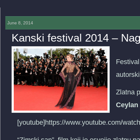
June 8, 2014
Kanski festival 2014 – Na
0 COMMENTS »
Festival
autorsk
Zlatna 
Ceylan
[youtube]https://www.youtube.com/watc
“Zimski san”, film koji je osvojio zlatnu p