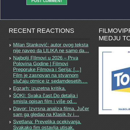
RECENT REACTIONS
FILMOVI
MEDJU TO
Milan Stanković: autor ovog teksta
nije naveo da LILIKA ne samo da…
Najbolji FIlmovi u 2026 – Prva
Polovina Godine | Filmovi
Preporuke Filmova i Serija: […]
Film je zasnovan na stvarnom
slučaju otmice iz sedamdesetih.…
Egzarh: izuzetna kritika.
ŠOKI: Svaka čast.Do detalja i
smisla opisan film i više od…
Davor: Izvrsna analiza filma. Jučer
sam ga gledao na Klasik.tv i…
Svetlana: Prevelika ocekivanja.
Svakako fim ostavlja utisak.