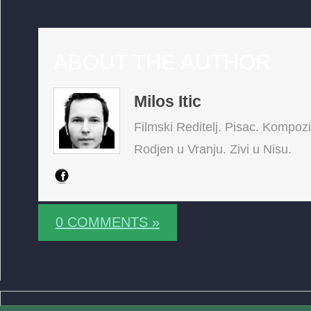
ABOUT THE AUTHOR
Milos Itic
Filmski Reditelj. Pisac. Kompoz
Rodjen u Vranju. Zivi u Nisu.
0 COMMENTS »