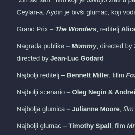
Ceylan-a. Aydin je bivši glumac, koji vodi
Grand Prix –
The Wonders
, reditelj
Alic
Nagrada publike –
Mommy
, directed by
directed by
Jean-Luc Godard
Najbolji reditelj –
Bennett Mille
r, fillm
Fo
Najbolji scenario –
Oleg Negin & Andrei
Najbolja glumica –
Julianne Moore
,
fil
Najbolji glumac –
Timothy Spall
, film
Mr