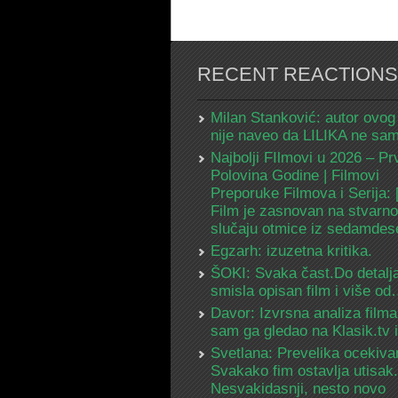
RECENT REACTIONS
Milan Stanković: autor ovog
nije naveo da LILIKA ne s
Najbolji FIlmovi u 2026 – Pr
Polovina Godine | Filmovi
Preporuke Filmova i Serija:
Film je zasnovan na stvarn
slučaju otmice iz sedamdes
Egzarh: izuzetna kritika.
ŠOKI: Svaka čast.Do detalja
smisla opisan film i više o
Davor: Izvrsna analiza filma
sam ga gledao na Klasik.tv
Svetlana: Prevelika ocekiva
Svakako fim ostavlja utisak.
Nesvakidasnji, nesto novo