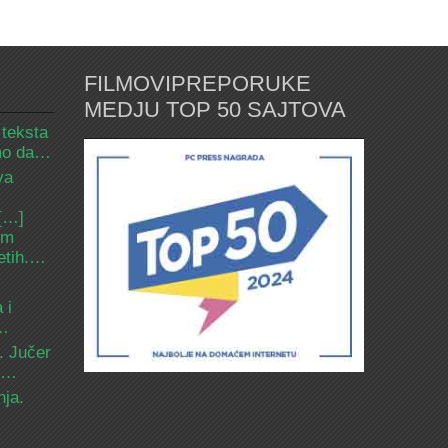
FILMOVIPREPORUKE
MEDJU TOP 50 SAJTOVA
 teksta
amo da…
va
 […]
om
etih.…
 i
d…
. Jučer
 i…
nja.