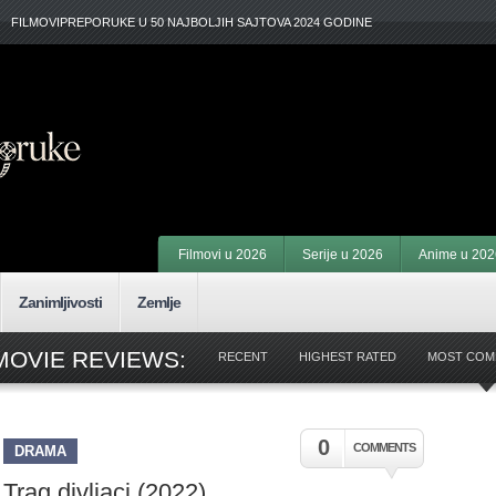
FILMOVIPREPORUKE U 50 NAJBOLJIH SAJTOVA 2024 GODINE
Filmovi u 2026
Serije u 2026
Anime u 202
Zanimljivosti
Zemlje
MOVIE REVIEWS:
RECENT
HIGHEST RATED
MOST COM
0
COMMENTS
DRAMA
Trag divljaci (2022)