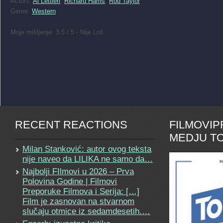
Actors:
Al Lettieri
,
Richard Harris
,
Rod Taylor
Genre:
Western
Moje mišljenje: 3.5 / 5 - Nije Loš
RECENT REACTIONS
FILMOVI
MEDJU TO
Milan Stanković: autor ovog teksta
nije naveo da LILIKA ne samo da…
Najbolji FIlmovi u 2026 – Prva
Polovina Godine | Filmovi
Preporuke Filmova i Serija: […]
Film je zasnovan na stvarnom
slučaju otmice iz sedamdesetih.…