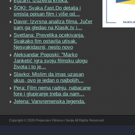
Egzarh: izuzetna kritika.
ŠOKI: Svaka čast.Do detalja i
smisla opisan film i više od…
Davor: Izvrsna analiza filma. Jučer
sam ga gledao na Klasik.tv i…
Svetlana: Prevelika ocekivanja.
Svakako fim ostavlja utisak.
Nesvakidasnji, nesto novo
Aleksandar Poposki: "Marko
Janketić igra svoju filmsku ulogu
života i to je…
Slavko: Mislim da imas uzasan
ukus, ovo je jedan o najboljih…
Pera: Film nema radnju, nabacane
fore i glupiranje treba da nam…
Jelena: Vanvremenska legenda.
Copyright © 2026 Preporuke Filmova i Serija All Rights Reserved.