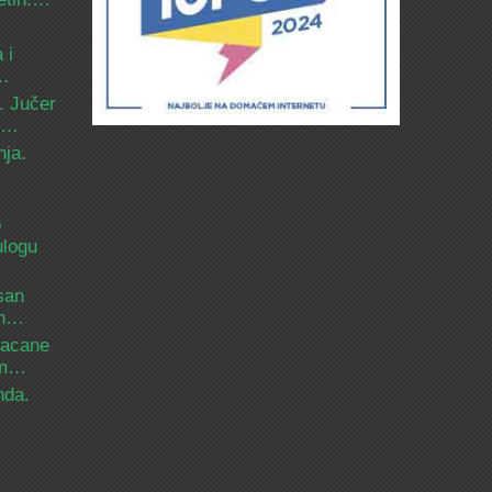
 i
d…
. Jučer
 i…
nja.
o
ulogu
san
ih…
bacane
nam…
nda.