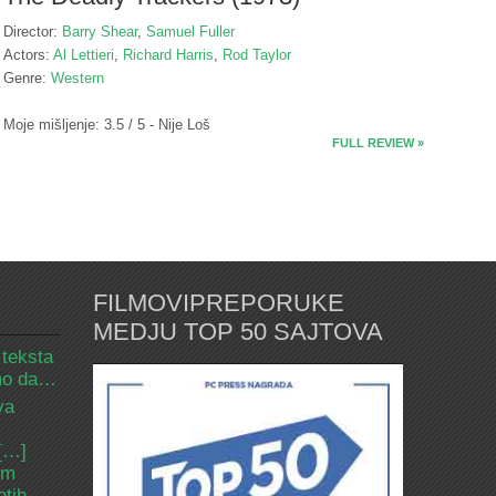
Director:
Barry Shear
,
Samuel Fuller
Actors:
Al Lettieri
,
Richard Harris
,
Rod Taylor
Genre:
Western
Moje mišljenje: 3.5 / 5 - Nije Loš
FULL REVIEW »
FILMOVIPREPORUKE
MEDJU TOP 50 SAJTOVA
 teksta
amo da…
va
 […]
om
etih.…