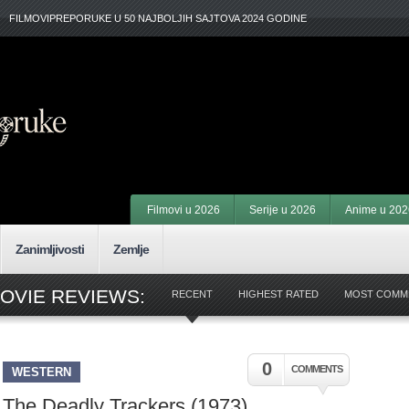
FILMOVIPREPORUKE U 50 NAJBOLJIH SAJTOVA 2024 GODINE
Filmovi u 2026
Serije u 2026
Anime u 202
Zanimljivosti
Zemlje
OVIE REVIEWS:
RECENT
HIGHEST RATED
MOST COMM
0
COMMENTS
WESTERN
The Deadly Trackers (1973)