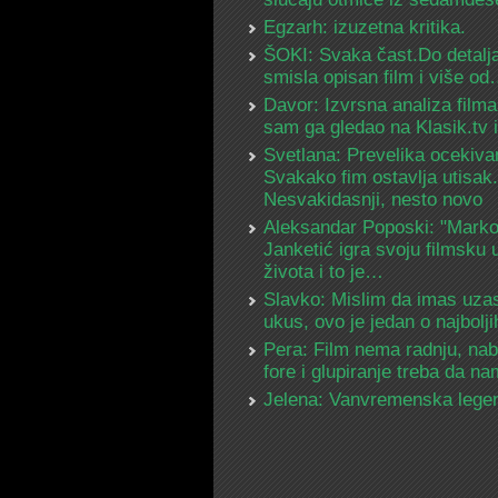
Egzarh: izuzetna kritika.
ŠOKI: Svaka čast.Do detalja
smisla opisan film i više o
Davor: Izvrsna analiza filma
sam ga gledao na Klasik.tv
Svetlana: Prevelika ocekiva
Svakako fim ostavlja utisak.
Nesvakidasnji, nesto novo
Aleksandar Poposki: "Mark
Janketić igra svoju filmsku 
života i to je…
Slavko: Mislim da imas uza
ukus, ovo je jedan o najbolj
Pera: Film nema radnju, na
fore i glupiranje treba da 
Jelena: Vanvremenska lege