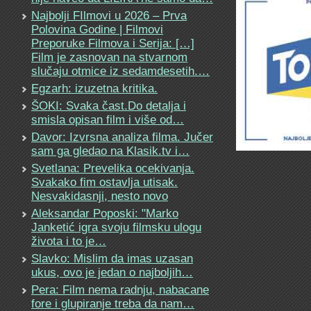
Najbolji FIlmovi u 2026 – Prva
Polovina Godine | Filmovi
Preporuke Filmova i Serija: […]
Film je zasnovan na stvarnom
slučaju otmice iz sedamdesetih.…
Egzarh: izuzetna kritika.
ŠOKI: Svaka čast.Do detalja i
smisla opisan film i više od…
Davor: Izvrsna analiza filma. Jučer
sam ga gledao na Klasik.tv i…
Svetlana: Prevelika ocekivanja.
Svakako fim ostavlja utisak.
Nesvakidasnji, nesto novo
Aleksandar Poposki: "Marko
Janketić igra svoju filmsku ulogu
života i to je…
Slavko: Mislim da imas uzasan
ukus, ovo je jedan o najboljih…
Pera: Film nema radnju, nabacane
fore i glupiranje treba da nam…