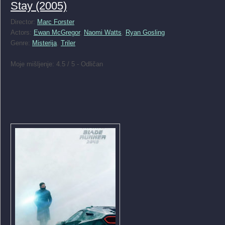
Stay (2005)
Director:
Marc Forster
Actors:
Ewan McGregor
,
Naomi Watts
,
Ryan Gosling
Genre:
Misterija
,
Triler
Moje mišljenje: 4.5 / 5 - Odličan