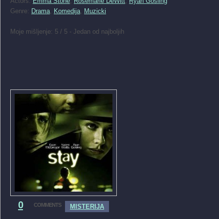
Actors:
Emma Stone
,
Rosemarie DeWitt
,
Ryan Gosling
Genre:
Drama
,
Komedija
,
Muzicki
Moje mišljenje: 5 / 5 - Jedan od najboljih
0
COMMENTS
MISTERIJA