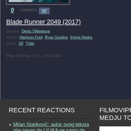
0
COMMENTS
SF
Blade Runner 2049 (2017)
Director:
Denis Villeneuve
Actors:
Harrison Ford
,
Ryan Gosling
,
Sylvia Hoeks
Genre:
SF
,
Triler
Moje mišljenje: 4 / 5 - Vrlo Dobar
RECENT REACTIONS
FILMOVI
MEDJU TO
Milan Stanković: autor ovog teksta
nije naveo da LILIKA ne samo da…