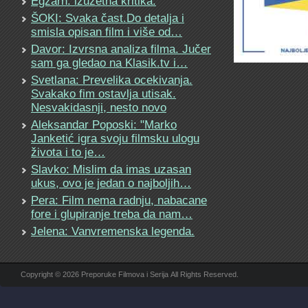
Egzarh: izuzetna kritika.
ŠOKI: Svaka čast.Do detalja i
smisla opisan film i više od…
Davor: Izvrsna analiza filma. Jučer
sam ga gledao na Klasik.tv i…
Svetlana: Prevelika ocekivanja.
Svakako fim ostavlja utisak.
Nesvakidasnji, nesto novo
Aleksandar Poposki: "Marko
Janketić igra svoju filmsku ulogu
života i to je…
Slavko: Mislim da imas uzasan
ukus, ovo je jedan o najboljih…
Pera: Film nema radnju, nabacane
fore i glupiranje treba da nam…
Jelena: Vanvremenska legenda.
Copyright © 2026 Preporuke Filmova i Serija All Rights Reserved.