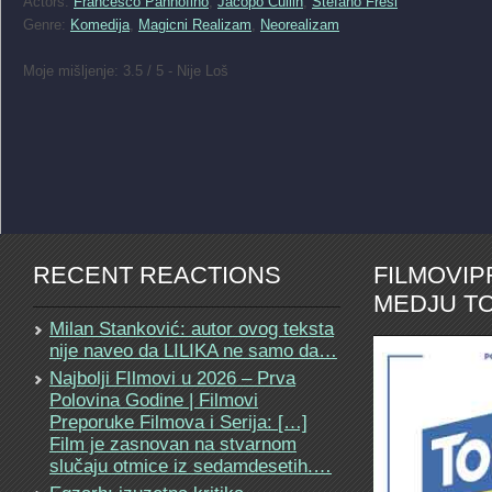
Actors:
Francesco Pannofino
,
Jacopo Cullin
,
Stefano Fresi
Genre:
Komedija
,
Magicni Realizam
,
Neorealizam
Moje mišljenje: 3.5 / 5 - Nije Loš
RECENT REACTIONS
FILMOVI
MEDJU TO
Milan Stanković: autor ovog teksta
nije naveo da LILIKA ne samo da…
Najbolji FIlmovi u 2026 – Prva
Polovina Godine | Filmovi
Preporuke Filmova i Serija: […]
Film je zasnovan na stvarnom
slučaju otmice iz sedamdesetih.…