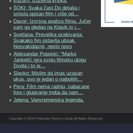
Egzarh: izuzetna kritika.
ŠOKI: Svaka čast.Do detalja i
smisla opisan film i više od…
Davor: Izvrsna analiza filma. Jučer
sam ga gledao na Klasik.tv i…
Svetlana: Prevelika ocekivanja.
Svakako fim ostavlja utisak.
Nesvakidasnji, nesto novo
Aleksandar Poposki: "Marko
Janketić igra svoju filmsku ulogu
života i to je…
Slavko: Mislim da imas uzasan
ukus, ovo je jedan o najboljih…
Pera: Film nema radnju, nabacane
fore i glupiranje treba da nam…
Jelena: Vanvremenska legenda.
Copyright © 2026 Preporuke Filmova i Serija All Rights Reserved.