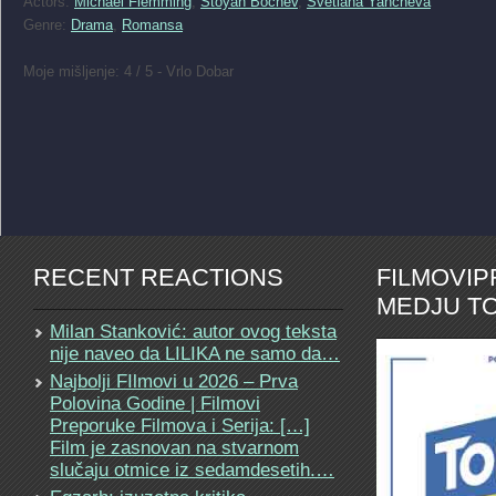
Actors:
Michael Flemming
,
Stoyan Bochev
,
Svetlana Yancheva
Genre:
Drama
,
Romansa
Moje mišljenje: 4 / 5 - Vrlo Dobar
RECENT REACTIONS
FILMOVI
MEDJU TO
Milan Stanković: autor ovog teksta
nije naveo da LILIKA ne samo da…
Najbolji FIlmovi u 2026 – Prva
Polovina Godine | Filmovi
Preporuke Filmova i Serija: […]
Film je zasnovan na stvarnom
slučaju otmice iz sedamdesetih.…