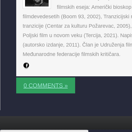
filmskih eseja: Američki bioskop
filmdevedesetih (Boom 93, 2002), Tranzicijski 
tranzicije (Centar za kulturu Požarevac, 2005),
Poljski film u novom veku (Tercija, 2021). Napis
(autorsko izdanje, 2011). Član je Udruženja fi
Međunarodne federacije filmskih kritičara.
0 COMMENTS »