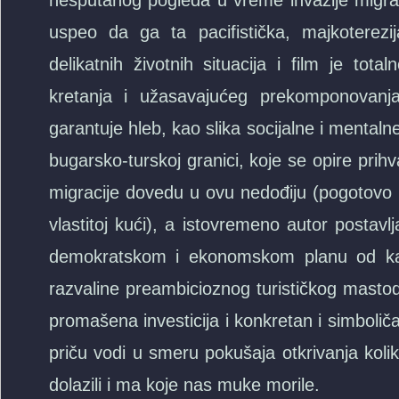
nesputanog pogleda u vreme invazije migrana
uspeo da ga ta pacifistička, majkoterez
delikatnih životnih situacija i film je tot
kretanja i užasavajućeg prekomponovanja
garantuje hleb, kao slika socijalne i menta
bugarsko-turskoj granici, koje se opire pri
migracije dovedu u ovu nedođiju (pogotovo
vlastitoj kući), a istovremeno autor postavl
demokratskom i ekonomskom planu od kada
razvaline preambicioznog turističkog mastod
promašena investicija i konkretan i simboliča
priču vodi u smeru pokušaja otkrivanja koli
dolazili i ma koje nas muke morile.