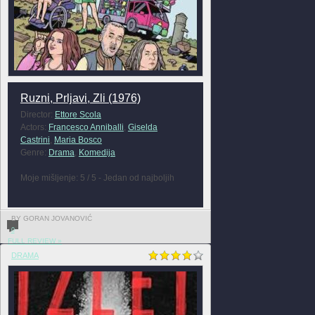
Ruzni, Prljavi, Zli (1976)
Director:
Ettore Scola
Actors:
Francesco Anniballi
,
Giselda
Castrini
,
Maria Bosco
Genre:
Drama
,
Komedija
Moje mišljenje: 5 / 5 - Jedan od najboljih
BY GORAN JOVANOVIĆ
0
FULL REVIEW »
DRAMA