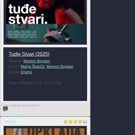
Tudje Stvari (2025)
Director:
Moreno Bogdan
Actors:
Marija Škaričić
,
Moreno Bogdan
Genre:
Drama
Moje mišljenje: 4 / 5 - Vrlo Dobar
BY GORAN JOVANOVIĆ
0
FULL REVIEW »
DRAMA