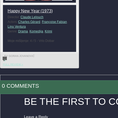
Happy New Year (1973)
Director:
Claude Lelouch
Actors:
Charles Gérard
,
Françoise Fabian
,
Lino Ventura
Genre:
Drama
,
Komedija
,
Krimi
Moje mišljenje: 4 / 5 - Vrlo Dobar
BY GORAN JOVANOVIĆ
0
FULL REVIEW »
0 COMMENTS
BE THE FIRST TO 
Leave a Reply