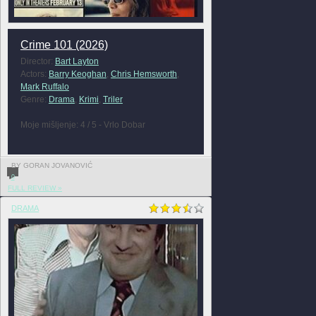
Crime 101 (2026)
Director:
Bart Layton
Actors:
Barry Keoghan
,
Chris Hemsworth
,
Mark Ruffalo
Genre:
Drama
,
Krimi
,
Triler
Moje mišljenje: 4 / 5 - Vrlo Dobar
BY GORAN JOVANOVIĆ
0
FULL REVIEW »
DRAMA