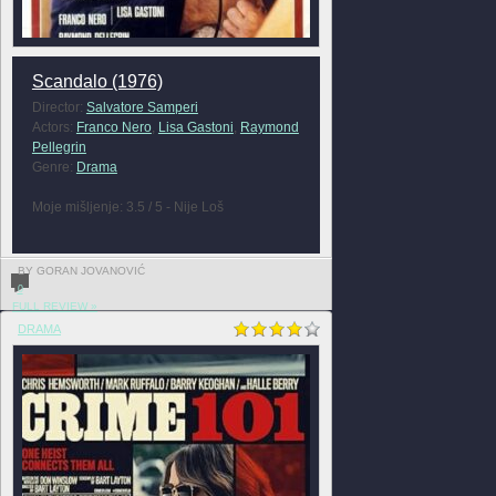
Scandalo (1976)
Director:
Salvatore Samperi
Actors:
Franco Nero
,
Lisa Gastoni
,
Raymond
Pellegrin
Genre:
Drama
Moje mišljenje: 3.5 / 5 - Nije Loš
BY GORAN JOVANOVIĆ
0
FULL REVIEW »
DRAMA