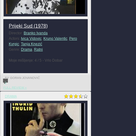
Prijeki Sud (1978)
Director:
Branko Ivanda
Actors:
Ivica Vidovic
,
Kruno Valentic
,
Pero
Kvrgic
,
Tanja Knezić
Genre:
Drama
,
Ratni
Moje mišljenje: 4 / 5 - Vrlo Dobar
BY GORAN JOVANOVIĆ
0
FULL REVIEW »
DRAMA