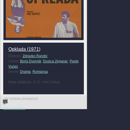
Opklada (1971)
Director:
Zdravko Randic
Actors:
Boris Dvornik
,
Dusica Zegarac
,
Pavle
Vuisic
Genre:
Drama
,
Romansa
Moje mišljenje: 4 / 5 - Vrlo Dobar
BY GORAN JOVANOVIĆ
0
FULL REVIEW »