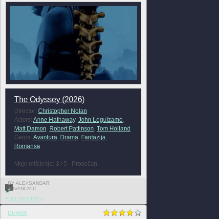
The Odyssey (2026)
Director:
Christopher Nolan
Actors:
Anne Hathaway
,
John Leguizamo
,
Matt Damon
,
Robert Pattinson
,
Tom Holland
Genre:
Avantura
,
Drama
,
Fantazija
,
Romansa
Moje mišljenje: 3 / 5 - Prosečan
BY ALEKSANDAR
JOVANOVIC
0
FULL REVIEW »
DRAMA