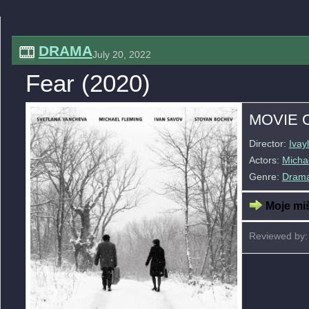
DRAMA
July 20, 2022
Fear (2020)
MOVIE 
Director:
Ivay
Actors:
Micha
Genre:
Dram
Moje miš
Reviewed by: