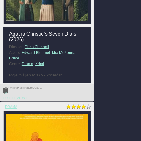
Agatha Christie’s Seven Dials
(2026)
Director:
Chris Chibnall
Actors:
Edward Bluemel
,
Mia McKenna-
Bruce
Genre:
Drama
,
Krimi
Moje mišljenje: 3 / 5 - Prosečan
BY AMAR SMAILHODZIC
0
FULL REVIEW »
DRAMA