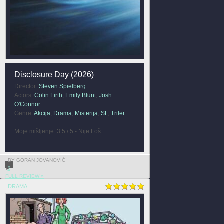
Disclosure Day (2026)
Director:
Steven Spielberg
Actors:
Colin Firth
,
Emily Blunt
,
Josh
O'Connor
Genre:
Akcija
,
Drama
,
Misterija
,
SF
,
Triler
Moje mišljenje: 3.5 / 5 - Nije Loš
BY GORAN JOVANOVIĆ
0
FULL REVIEW »
DRAMA