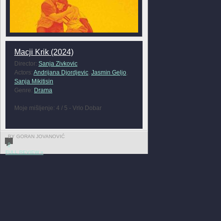
Macji Krik (2024)
Director:
Sanja Zivkovic
Actors:
Andrijana Djordjevic
,
Jasmin Geljo
,
Sanja Mikitisin
Genre:
Drama
Moje mišljenje: 4 / 5 - Vrlo Dobar
BY GORAN JOVANOVIĆ
0
FULL REVIEW »