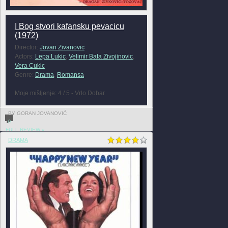
I Bog stvori kafansku pevacicu
(1972)
Director:
Jovan Zivanovic
Actors:
Lepa Lukic
,
Velimir Bata Zivojinovic
,
Vera Cukic
Genre:
Drama
,
Romansa
Moje mišljenje: 4 / 5 - Vrlo Dobar
BY GORAN JOVANOVIĆ
0
FULL REVIEW »
DRAMA