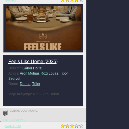
Feels Like Home (2025)
Director:
Gábor Holtai
Actors:
Áron Molnár
,
Rozi Lovas
,
Tibor
Szervét
Genre:
Drama
,
Triler
Moje mišljenje: 4 / 5 - Vrlo Dobar
BY GORAN JOVANOVIĆ
0
FULL REVIEW »
AVANTURA