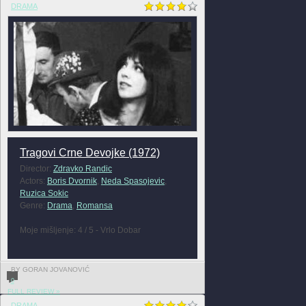
DRAMA
Tragovi Crne Devojke (1972)
Director:
Zdravko Randic
Actors:
Boris Dvornik
,
Neda Spasojevic
,
Ruzica Sokic
Genre:
Drama
,
Romansa
Moje mišljenje: 4 / 5 - Vrlo Dobar
BY GORAN JOVANOVIĆ
0
FULL REVIEW »
DRAMA