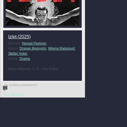
Izlet (2025)
Director:
Nenad Pavlovic
Actors:
Dragan Bjelogrlic
,
Milena Radulović
,
Stefan Vukic
Genre:
Drama
Moje mišljenje: 4 / 5 - Vrlo Dobar
BY GORAN JOVANOVIĆ
0
FULL REVIEW »