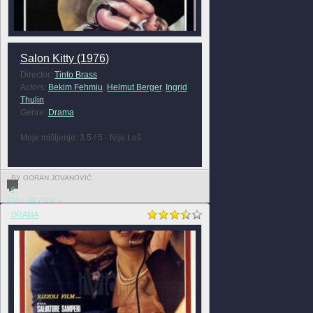
Salon Kitty (1976)
Director:
Tinto Brass
Actors:
Bekim Fehmiu
,
Helmut Berger
,
Ingrid
Thulin
Genre:
Drama
Moje mišljenje: 3.5 / 5 - Nije Loš
BY GORAN JOVANOVIĆ
0
FULL REVIEW »
DRAMA