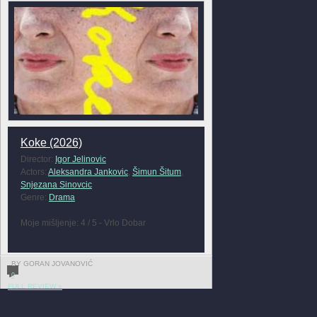
Koke (2026)
Director:
Igor Jelinovic
Actors:
Aleksandra Jankovic
,
Šimun Šitum
,
Snjezana Sinovcic
Genre:
Drama
Moje mišljenje: 4 / 5 - Vrlo Dobar
BY GORAN JOVANOVIĆ
0
FULL REVIEW »