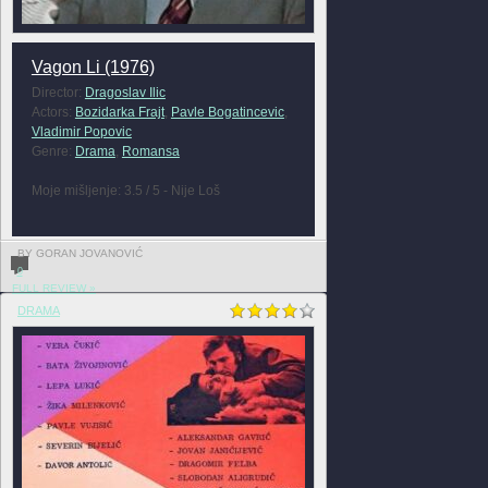
Vagon Li (1976)
Director:
Dragoslav Ilic
Actors:
Bozidarka Frajt
,
Pavle Bogatincevic
,
Vladimir Popovic
Genre:
Drama
,
Romansa
Moje mišljenje: 3.5 / 5 - Nije Loš
BY GORAN JOVANOVIĆ
0
FULL REVIEW »
DRAMA