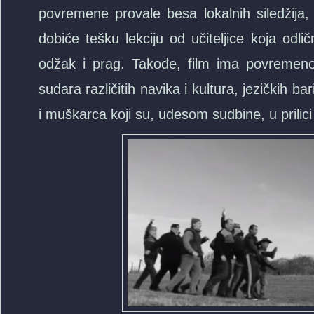
povremene provale besa lokalnih siledžija, 
dobiće tešku lekciju od učiteljice koja odl
odžak i prag. Takođe, film ima povremen
sudara različitih navika i kultura, jezičkih b
i muškarca koji su, udesom sudbine, u prilici