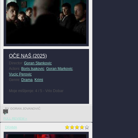
OČE NAŠ (2025)
Director:
Goran Stankovic
Actors:
Boris Isakovic
,
Goran Markovic
,
Vucic Perovic
Genre:
Drama
,
Krimi
Moje mišljenje: 4 / 5 - Vrlo Dobar
BY GORAN JOVANOVIĆ
0
FULL REVIEW »
DRAMA