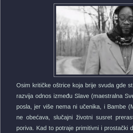
Osim kritičke oštrice koja brije svuda gde st
razvija odnos između Slave (maestralna Svet
posla, jer više nema ni učenika, i Bambe (Ma
ne obećava, slučajni životni susret prera
poriva. Kad to potraje primitivni i prostačk