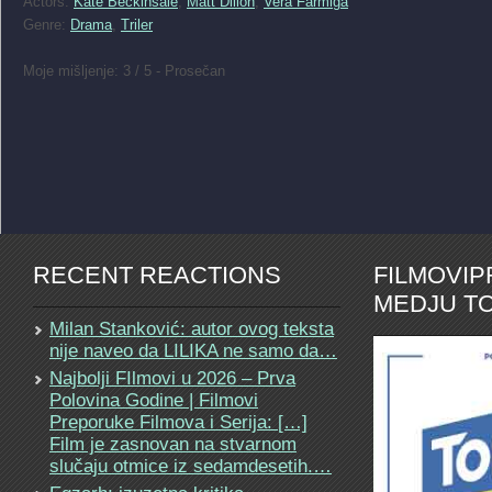
Actors:
Kate Beckinsale
,
Matt Dillon
,
Vera Farmiga
Genre:
Drama
,
Triler
Moje mišljenje: 3 / 5 - Prosečan
RECENT REACTIONS
FILMOVI
MEDJU TO
Milan Stanković: autor ovog teksta
nije naveo da LILIKA ne samo da…
Najbolji FIlmovi u 2026 – Prva
Polovina Godine | Filmovi
Preporuke Filmova i Serija: […]
Film je zasnovan na stvarnom
slučaju otmice iz sedamdesetih.…