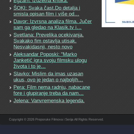
Egzarh: izuzetna kritika.
ŠOKI: Svaka čast.Do detalja i
smisla opisan film i više od…
Davor: Izvrsna analiza filma. Jučer
sam ga gledao na Klasik.tv i…
Svetlana: Prevelika ocekivanja.
Svakako fim ostavlja utisak.
Nesvakidasnji, nesto novo
Aleksandar Poposki: "Marko
Janketić igra svoju filmsku ulogu
života i to je…
Slavko: Mislim da imas uzasan
ukus, ovo je jedan o najboljih…
Pera: Film nema radnju, nabacane
fore i glupiranje treba da nam…
Jelena: Vanvremenska legenda.
Copyright © 2026 Preporuke Filmova i Serija All Rights Reserved.