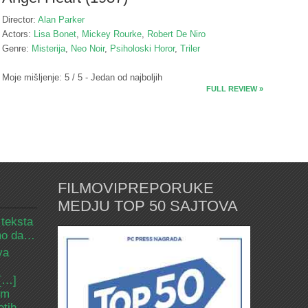
Director:
Alan Parker
Actors:
Lisa Bonet
,
Mickey Rourke
,
Robert De Niro
Genre:
Misterija
,
Neo Noir
,
Psiholoski Horor
,
Triler
Moje mišljenje: 5 / 5 - Jedan od najboljih
FULL REVIEW »
FILMOVIPREPORUKE
MEDJU TOP 50 SAJTOVA
 teksta
amo da…
va
 […]
om
etih.…