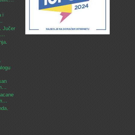
 i
d…
. Jučer
 i…
nja.
o
ulogu
san
ih…
bacane
nam…
nda.