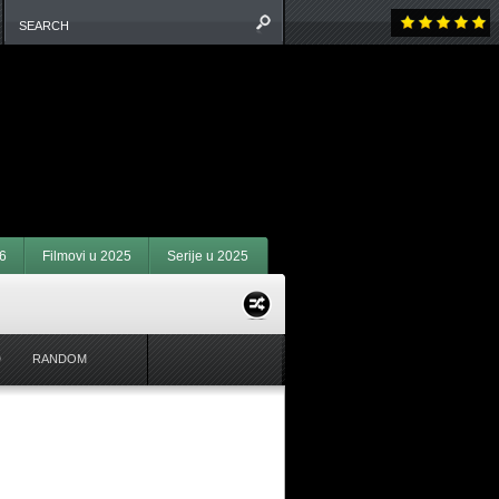
6
Filmovi u 2025
Serije u 2025
D
RANDOM