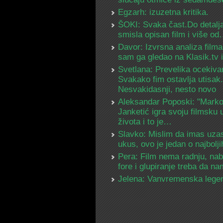
Egzarh: izuzetna kritika.
ŠOKI: Svaka čast.Do detalja
smisla opisan film i više o
Davor: Izvrsna analiza filma
sam ga gledao na Klasik.tv
Svetlana: Prevelika ocekiva
Svakako fim ostavlja utisak.
Nesvakidasnji, nesto novo
Aleksandar Poposki: "Mark
Janketić igra svoju filmsku 
života i to je…
Slavko: Mislim da imas uza
ukus, ovo je jedan o najbolj
Pera: Film nema radnju, na
fore i glupiranje treba da 
Jelena: Vanvremenska lege