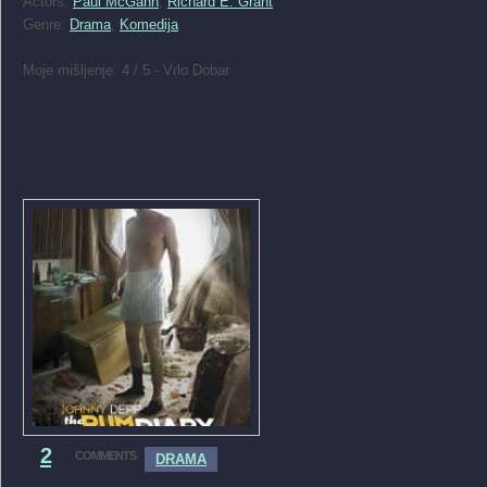
Actors:
Paul McGann
,
Richard E. Grant
Genre:
Drama
,
Komedija
Moje mišljenje: 4 / 5 - Vrlo Dobar
2
COMMENTS
DRAMA