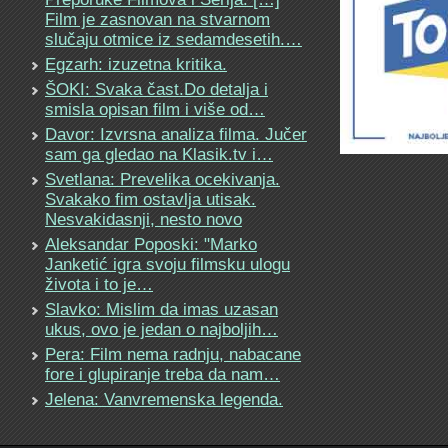
Film je zasnovan na stvarnom
slučaju otmice iz sedamdesetih.…
Egzarh: izuzetna kritika.
ŠOKI: Svaka čast.Do detalja i
smisla opisan film i više od…
Davor: Izvrsna analiza filma. Jučer
sam ga gledao na Klasik.tv i…
Svetlana: Prevelika ocekivanja.
Svakako fim ostavlja utisak.
Nesvakidasnji, nesto novo
Aleksandar Poposki: "Marko
Janketić igra svoju filmsku ulogu
života i to je…
Slavko: Mislim da imas uzasan
ukus, ovo je jedan o najboljih…
Pera: Film nema radnju, nabacane
fore i glupiranje treba da nam…
Jelena: Vanvremenska legenda.