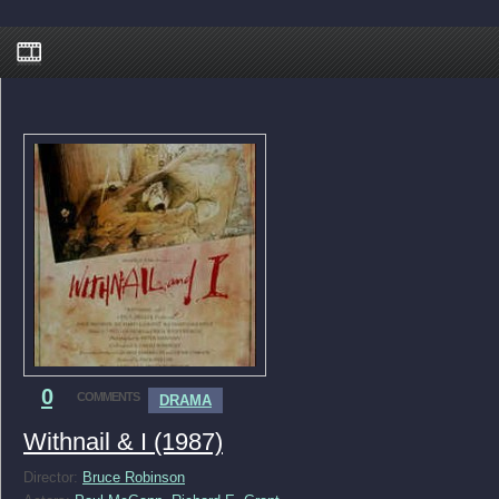
0
COMMENTS
DRAMA
Withnail & I (1987)
Director:
Bruce Robinson