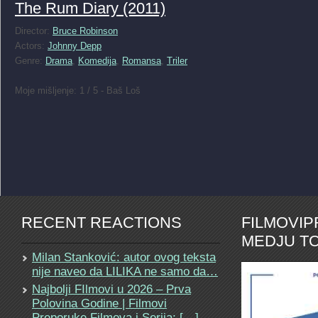
The Rum Diary (2011)
Director:
Bruce Robinson
Actors:
Johnny Depp
Genre:
Drama
,
Komedija
,
Romansa
,
Triler
Moje mišljenje: 1 / 5 - Baš Loš
RECENT REACTIONS
FILMOVI
MEDJU TO
Milan Stanković: autor ovog teksta
nije naveo da LILIKA ne samo da…
Najbolji FIlmovi u 2026 – Prva
Polovina Godine | Filmovi
Preporuke Filmova i Serija: […]