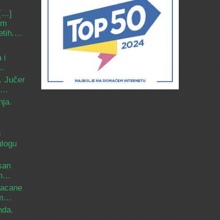
 […]
om
etih.…
 i
d…
. Jučer
 i…
nja.
o
ulogu
san
ih…
bacane
nam…
nda.