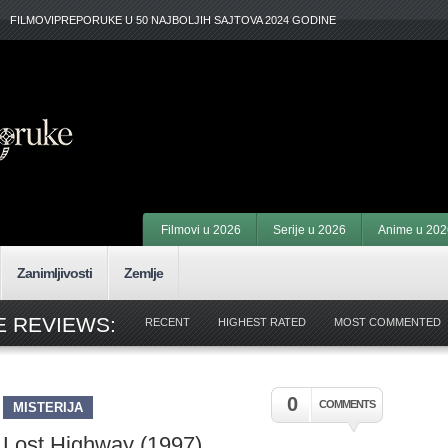
FILMOVIPREPORUKE U 50 NAJBOLJIH SAJTOVA 2024 GODINE
Filmovi u 2026
Serije u 2026
Anime u 202
Zanimljivosti
Zemlje
E REVIEWS:
RECENT
HIGHEST RATED
MOST COMMENTED
0
COMMENTS
MISTERIJA
Lost Highway (1997)