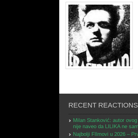
RECENT REACTIONS
Milan Stanković: autor ovog
nije naveo da LILIKA ne s
Najbolji FIlmovi u 2026 – Pr