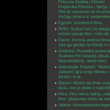
Polovina Godine | Filmovi
Preporuke Filmova i Serija:
Film je zasnovan na stvarn
slučaju otmice iz sedamdes
Egzarh: izuzetna kritika.
ŠOKI: Svaka čast.Do detalja
smisla opisan film i više o
Davor: Izvrsna analiza filma
sam ga gledao na Klasik.tv
Svetlana: Prevelika ocekiva
Svakako fim ostavlja utisak.
Nesvakidasnji, nesto novo
Aleksandar Poposki: "Mark
Janketić igra svoju filmsku 
života i to je…
Slavko: Mislim da imas uza
ukus, ovo je jedan o najbolj
Pera: Film nema radnju, na
fore i glupiranje treba da 
Jelena: Vanvremenska lege