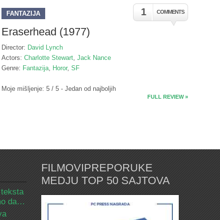
1
COMMENTS
FANTAZIJA
Eraserhead (1977)
Director:
David Lynch
Actors:
Charlotte Stewart
,
Jack Nance
Genre:
Fantazija
,
Horor
,
SF
Moje mišljenje: 5 / 5 - Jedan od najboljih
FULL REVIEW »
FILMOVIPREPORUKE
MEDJU TOP 50 SAJTOVA
 teksta
amo da…
va