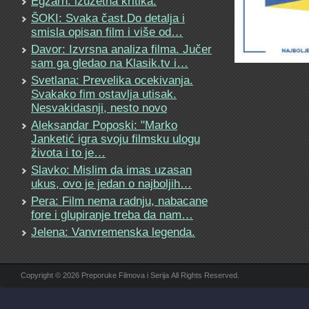
Egzarh: izuzetna kritika.
ŠOKI: Svaka čast.Do detalja i
smisla opisan film i više od…
Davor: Izvrsna analiza filma. Jučer
sam ga gledao na Klasik.tv i…
Svetlana: Prevelika ocekivanja.
Svakako fim ostavlja utisak.
Nesvakidasnji, nesto novo
Aleksandar Poposki: "Marko
Janketić igra svoju filmsku ulogu
života i to je…
Slavko: Mislim da imas uzasan
ukus, ovo je jedan o najboljih…
Pera: Film nema radnju, nabacane
fore i glupiranje treba da nam…
Jelena: Vanvremenska legenda.
Copyright © 2026 Preporuke Filmova i Serija All Rights Reserved.