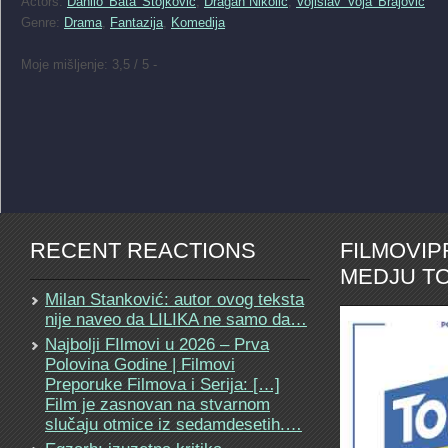
Actors:
Danilo 'Bata' Stojkovic
,
Dragan Nikolic
,
Vojislav 'Voja' Brajovic
Genre:
Drama
,
Fantazija
,
Komedija
Moje mišljenje: 3,5 / 5 -
RECENT REACTIONS
FILMOVI
MEDJU TO
Milan Stanković: autor ovog teksta
nije naveo da LILIKA ne samo da…
Najbolji FIlmovi u 2026 – Prva
Polovina Godine | Filmovi
Preporuke Filmova i Serija: […]
Film je zasnovan na stvarnom
slučaju otmice iz sedamdesetih.…