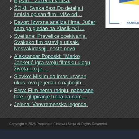
Egzarh: izuzetna kritika.
ŠOKI: Svaka čast.Do detalja i
smisla opisan film i više od…
Davor: Izvrsna analiza filma. Jučer
sam ga gledao na Klasik.tv i…
Svetlana: Prevelika ocekivanja.
Svakako fim ostavlja utisak.
Nesvakidasnji, nesto novo
Aleksandar Poposki: "Marko
Janketić igra svoju filmsku ulogu
života i to je…
Slavko: Mislim da imas uzasan
ukus, ovo je jedan o najboljih…
Pera: Film nema radnju, nabacane
fore i glupiranje treba da nam…
Jelena: Vanvremenska legenda.
Copyright © 2026 Preporuke Filmova i Serija All Rights Reserved.