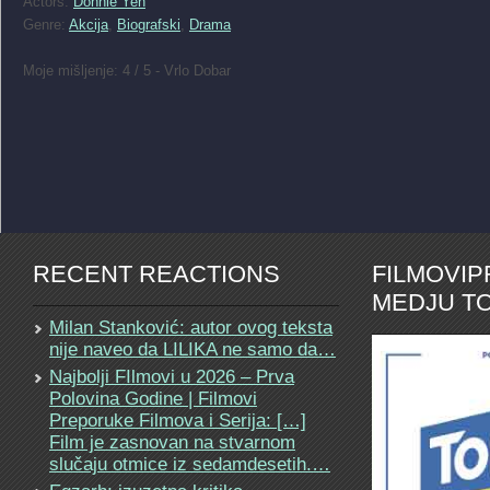
Actors:
Donnie Yen
Genre:
Akcija
,
Biografski
,
Drama
Moje mišljenje: 4 / 5 - Vrlo Dobar
RECENT REACTIONS
FILMOVI
MEDJU TO
Milan Stanković: autor ovog teksta
nije naveo da LILIKA ne samo da…
Najbolji FIlmovi u 2026 – Prva
Polovina Godine | Filmovi
Preporuke Filmova i Serija: […]
Film je zasnovan na stvarnom
slučaju otmice iz sedamdesetih.…