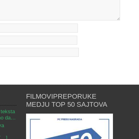
FILMOVIPREPORUKE
MEDJU TOP 50 SAJTOVA
 teksta
amo da…
va
 […]