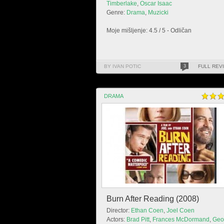
Timberlake
,
Oscar Isaac
Genre:
Drama
,
Muzicki
Moje mišljenje: 4.5 / 5 - Odličan
BY IVAN POTIC
3
FULL REV
DRAMA
Burn After Reading (2008)
Director:
Ethan Coen
,
Joel Coen
Actors:
Brad Pitt
,
Frances McDormand
,
Geo