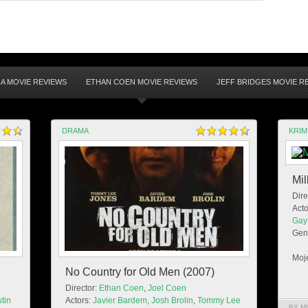
A MOVIE REVIEWS
ETHAN COEN MOVIE REVIEWS
JEFF BRIDGES MOVIE R
DRAMA
KRIM
Mil
Dire
Acto
Gay
Gen
Moje
No Country for Old Men (2007)
Director:
Ethan Coen
,
Joel Coen
tin
Actors:
Javier Bardem
,
Josh Brolin
,
Tommy Lee
BY MI