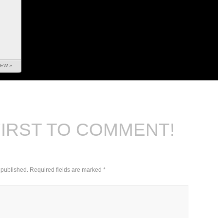
IEW »
FIRST TO COMMENT!
 published.
Required fields are marked
*