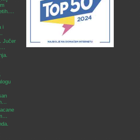
om
etih.…
 i
d…
. Jučer
 i…
nja.
o
ulogu
san
ih…
bacane
nam…
nda.