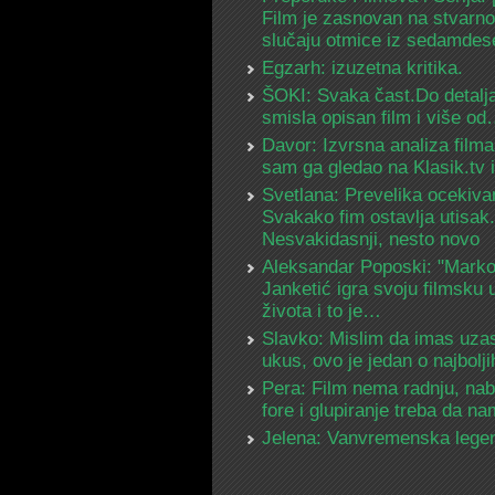
Film je zasnovan na stvarn
slučaju otmice iz sedamdes
Egzarh: izuzetna kritika.
ŠOKI: Svaka čast.Do detalja
smisla opisan film i više o
Davor: Izvrsna analiza filma
sam ga gledao na Klasik.tv
Svetlana: Prevelika ocekiva
Svakako fim ostavlja utisak.
Nesvakidasnji, nesto novo
Aleksandar Poposki: "Mark
Janketić igra svoju filmsku 
života i to je…
Slavko: Mislim da imas uza
ukus, ovo je jedan o najbolj
Pera: Film nema radnju, na
fore i glupiranje treba da 
Jelena: Vanvremenska lege