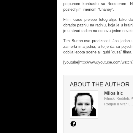
potpunom kontrastu sa Roosterom. N
poslednjim imenom “Chaney”.
Film krase prelepe fotografije, tako
obratite paznju na radnju, koja je u kraj
je u stvari radjen na osnovu jedne novel
Tim Burton-ova preciznost. Jos jedan u
zamerki ima jedna, a to je da su pojedin
dobija lepota scene ali gubi “dusa” filma.
[youtube]http://www.youtube.com/watc
ABOUT THE AUTHOR
Milos Itic
Filmski Reditelj.
Rodjen u Vranju. Z