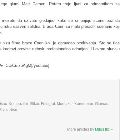
jega glumi Matt Damon. Potera troje ljudi za odmetnikom sa
 da mozete da uzivate gledajuci kako se smenjuju scene bez da
nju ruku sasvim solidna. Braca Coen su malo preradili scenario koji
e.
 nizu filma brace Coen koji je opravdao ocekivanja. Sto se tice
i kadrovi previse rutinski profesionalno odradjeni. U ovom slucaju
h?v=CUiCu-zuAgM[/youtube]
 Pisac. Kompozitor. Slikar. Fotograf. Montazer. Kamerman. Glumac.
ivi u Nisu.
More articles by
Milos Itic
»