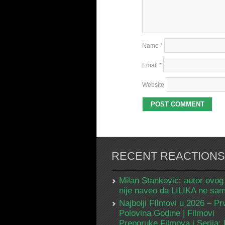
Name
*
Email
*
Website
RECENT REACTIONS
Milan Stanković: autor ovog
nije naveo da LILIKA ne s
Najbolji FIlmovi u 2026 – Pr
Polovina Godine | Filmovi
Preporuke Filmova i Serija: