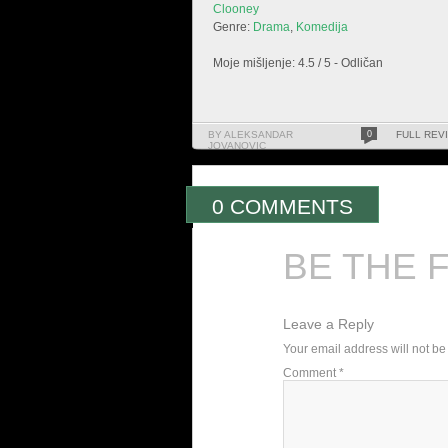
Clooney
Genre:
Drama
,
Komedija
Moje mišljenje: 4.5 / 5 - Odličan
BY ALEKSANDAR
0
FULL REV
JOVANOVIC
0 COMMENTS
BE THE 
Leave a Reply
Your email address will not be
Comment
*