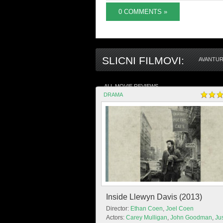
0 COMMENTS »
SLICNI FILMOVI:
AVANTUR
ALL MOVIE REVIEWS
DRAMA
Inside Llewyn Davis (2013)
Director:
Ethan Coen
,
Joel Coen
Actors:
Carey Mulligan
,
John Goodman
,
Jus