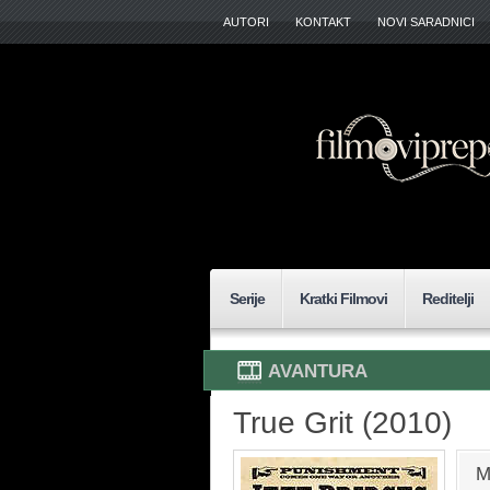
AUTORI
KONTAKT
NOVI SARADNICI
Serije
Kratki Filmovi
Reditelji
AVANTURA
True Grit (2010)
M