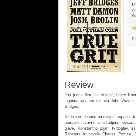
Di
Ac
Ge
Re
Review
Jos jedan film “sa stilom”, brace Ko
legenda western filmova John Wayne, a
Bridges.
Radnja se desava na divljem zapadu. Je
pomaze, naravno uz odredjenu novcanu n
glave. Konstantno pijan, tvrdoglav, 
Roostera iz novele Charles Portisa. O