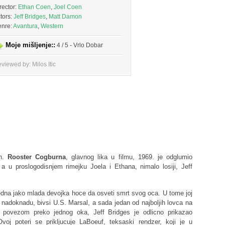
rector:
Ethan Coen
,
Joel Coen
tors:
Jeff Bridges
,
Matt Damon
nre:
Avantura
,
Western
Moje mišljenje::
4 / 5 - Vrlo Dobar
viewed by: Milos Itic
en.
Rooster Cogburna
, glavnog lika u filmu, 1969. je odglumio
 u proslogodisnjem rimejku Joela i Ethana, nimalo losiji, Jeff
dna jako mlada devojka hoce da osveti smrt svog oca. U tome joj
adoknadu, bivsi U.S. Marsal, a sada jedan od najboljih lovca na
sa povezom preko jednog oka, Jeff Bridges je odlicno prikazao
voj poteri se prikljucuje LaBoeuf, teksaski rendzer, koji je u