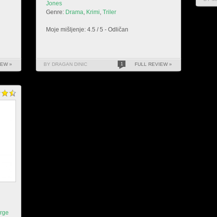
Jones
Genre:
Drama
,
Krimi
,
Triler
Moje mišljenje: 4.5 / 5 - Odličan
IEW »
BY DRAGAN DINIC
1
FULL REVIEW »
rge