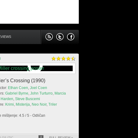
EVIEWS
I
ler’s Crossing (1990)
ctor:
Ethan Coen
,
Joel Coen
rs:
Gabriel Byrne
,
John Turturro
,
Marcia
 Harden
,
Steve Buscemi
re:
Krimi
,
Misterija
,
Neo Noir
,
Triler
 mišljenje: 4.5 / 5 - Odličan
LOS ITIC
0
FULL REVIEW »