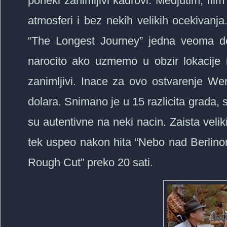
poneki zanimljivi kadrovi. Medjutim, film 
atmosferi i bez nekih velikih ocekivanja
“The Longest Journey” jedna veoma do
narocito ako uzmemo u obzir lokacije 
zanimljivi. Inace za ovo ostvarenje We
dolara. Snimano je u 15 razlicita grada, 
su autentivne na neki nacin. Zaista veli
tek uspeo nakon hita “Nebo nad Berlinom”
Rough Cut” preko 20 sati.