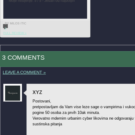
Moje mišljenje: 5 / 5 - Jedan od najboljih
BY MILOS ITIC
0
FULL REVIEW »
3 COMMENTS
LEAVE A COMMENT »
XYZ
Postovani,
pretpostavljam da Vam vise leze sage o vampirima i vukodl
pogine 50 osoba za prvih 10ak minuta.
Verovatno mdernim urbanim cyber likovima ne odgovaraju fi
sustinska pitanja