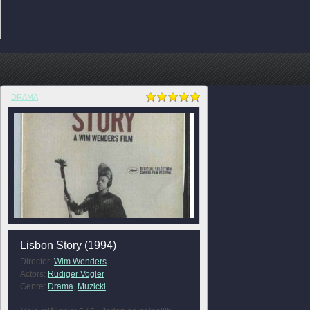
DRAMA
Lisbon Story (1994)
Director:
Wim Wenders
Actors:
Rüdiger Vogler
Genre:
Drama
,
Muzicki