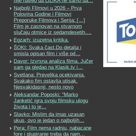
nije naveo da LILIKA ne samo da…
Najbolji FIlmovi u 2026 – Prva
Polovina Godine | Filmovi
Preporuke Filmova i Serija: […]
Film je zasnovan na stvarnom
slučaju otmice iz sedamdesetih.…
Egzarh: izuzetna kritika.
ŠOKI: Svaka čast.Do detalja i
smisla opisan film i više od…
Davor: Izvrsna analiza filma. Jučer
sam ga gledao na Klasik.tv i…
Svetlana: Prevelika ocekivanja.
Svakako fim ostavlja utisak.
Nesvakidasnji, nesto novo
Aleksandar Poposki: "Marko
Janketić igra svoju filmsku ulogu
života i to je…
Slavko: Mislim da imas uzasan
ukus, ovo je jedan o najboljih…
Pera: Film nema radnju, nabacane
fore i glupiranje treba da nam…