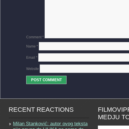
Comment
*
Name
*
Email
*
Website
RECENT REACTIONS
FILMOVI
MEDJU TO
Milan Stanković: autor ovog teksta