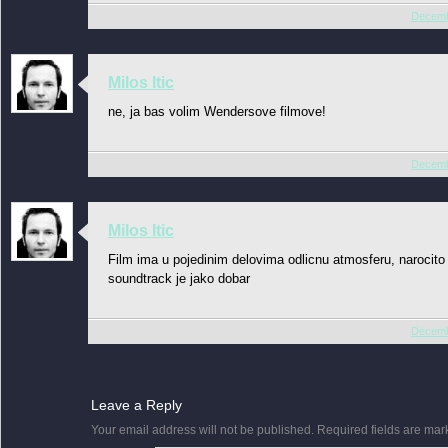
Decemb
Milos Itic
ne, ja bas volim Wendersove filmove!
Decemb
Milos Itic
Film ima u pojedinim delovima odlicnu atmosferu, narocito 
soundtrack je jako dobar
Decemb
Leave a Reply
Your email address will not be published.
Required fields are ma