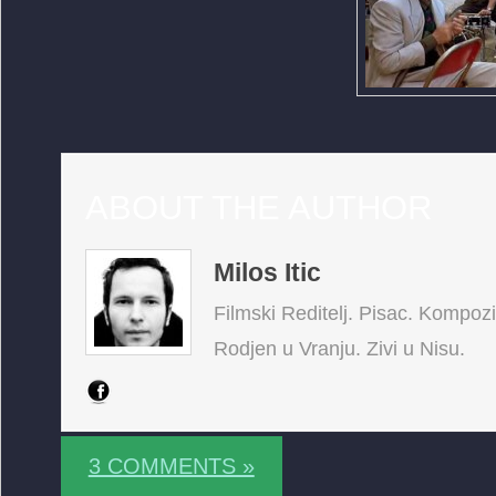
ABOUT THE AUTHOR
Milos Itic
Filmski Reditelj. Pisac. Kompoz
Rodjen u Vranju. Zivi u Nisu.
3 COMMENTS »