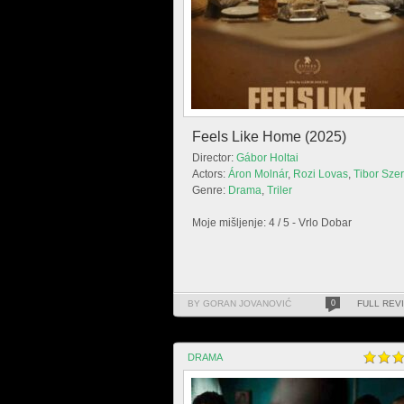
Feels Like Home (2025)
Director:
Gábor Holtai
Actors:
Áron Molnár
,
Rozi Lovas
,
Tibor Szer
Genre:
Drama
,
Triler
Moje mišljenje: 4 / 5 - Vrlo Dobar
BY GORAN JOVANOVIĆ
0
FULL REV
DRAMA