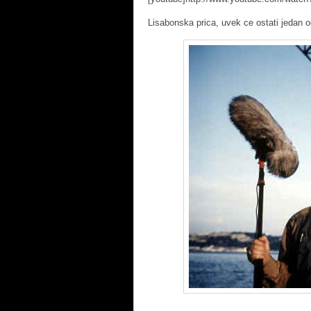
Lisabonska prica, uvek ce ostati jedan 