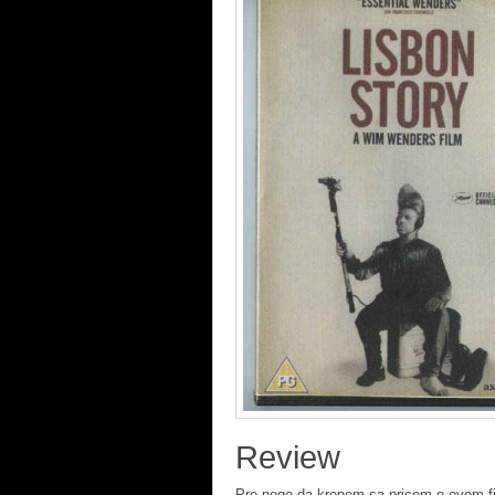
Review
Pre nego da krenem sa pricom o ovom fil