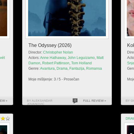
The Odyssey (2026)
Ko
Director:
Christopher Nolan
Dire
vét
Actors:
Anne Hathaway
,
John Leguizamo
,
Matt
Acto
Damon
,
Robert Pattinson
,
Tom Holland
Snj
Genre:
Avantura
,
Drama
,
Fantazija
,
Romansa
Gen
Moje mišljenje: 3 / 5 - Prosečan
Moje
IEW »
BY ALEKSANDAR
0
FULL REVIEW »
BY G
JOVANOVIC
DRA