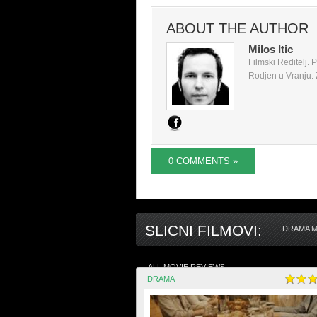
ABOUT THE AUTHOR
Milos Itic
Filmski Reditelj.
Rodjen u Vranju. Z
0 COMMENTS »
SLICNI FILMOVI:
DRAMA M
ALL MOVIE REVIEWS
DRAMA