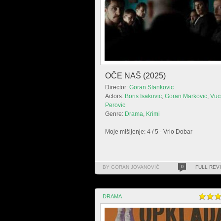
OČE NAŠ (2025)
Director:
Goran Stankovic
Actors:
Boris Isakovic
,
Goran Markovic
,
Vuc
Perovic
Genre:
Drama
,
Krimi
Moje mišljenje: 4 / 5 - Vrlo Dobar
BY GORAN JOVANOVIĆ
0
FULL REV
DRAMA