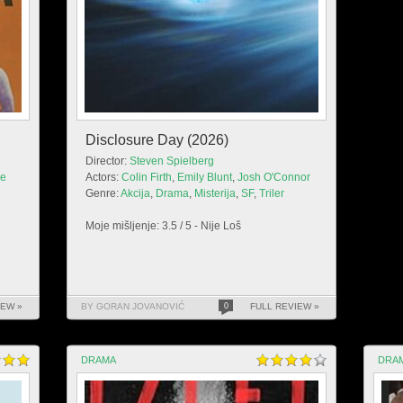
Disclosure Day (2026)
Director:
Steven Spielberg
le
Actors:
Colin Firth
,
Emily Blunt
,
Josh O'Connor
Genre:
Akcija
,
Drama
,
Misterija
,
SF
,
Triler
Moje mišljenje: 3.5 / 5 - Nije Loš
IEW »
BY GORAN JOVANOVIĆ
0
FULL REVIEW »
DRAMA
DRA