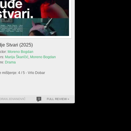
je Stvari (2025)
ctor:
Moreno Bogdan
rs:
Marija Škaričić
,
Moreno Bogdan
re:
Drama
 mišljenje: 4 / 5 - Vrlo Dobar
ORAN JOVANOVIĆ
0
FULL REVIEW »