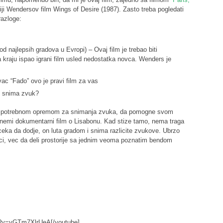
ji Wendersov film Wings of Desire (1987). Zasto treba pogledati
razloge:
d najlepsih gradova u Evropi) – Ovaj film je trebao biti
 kraju ispao igrani film usled nedostatka novca. Wenders je
vac “Fado” ovo je pravi film za vas
e snima zvuk?
vom potrebnom opremom za snimanja zvuka, da pomogne svom
voj nemi dokumentarni film o Lisabonu. Kad stize tamo, nema traga
eka da dodje, on luta gradom i snima razlicite zvukove. Ubrzo
noci, vec da deli prostorije sa jednim veoma poznatim bendom
h?v=yGTm7XlrUeA[/youtube]