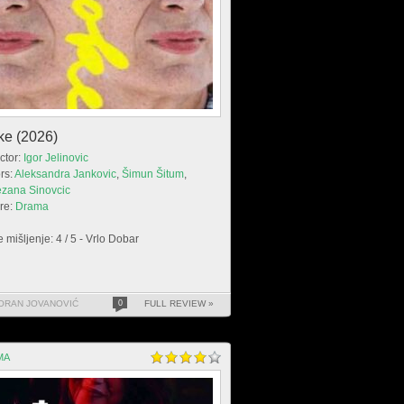
ke (2026)
ctor:
Igor Jelinovic
rs:
Aleksandra Jankovic
,
Šimun Šitum
,
ezana Sinovcic
re:
Drama
 mišljenje: 4 / 5 - Vrlo Dobar
ORAN JOVANOVIĆ
0
FULL REVIEW »
MA