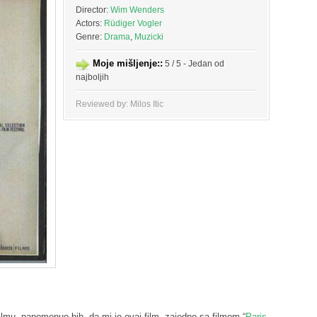
Director:
Wim Wenders
Actors:
Rüdiger Vogler
Genre:
Drama
,
Muzicki
Moje mišljenje::
5 / 5 - Jedan od
najboljih
Reviewed by: Milos Itic
mu, napomenuo bih, da mi je ovaj film, zajedno sa filmom “
Paris,