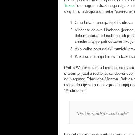
Texas
” u mnogome drazi nego najpriznati
ovaj film. Izdvojio sam neke “sporedne” 
Crno bela impresija lepih kadrova
Videcete delove Lisabona (jednog o
dokumentarac o Lisabonu, ali je na
smislio krajnje jednostavnu fikciju
Ako volite portugalski muzicki pra
Kako se snimaju filmovi a kako s
Phillip Winter dolazi u Lisabon, sa s
starom prijatelju reditelju, da dovrsi s
od njegovog Friedricha Monroa. Dok ga c
uvidja da nije sam u toj zgradi u kojoj 
“Madredeus”.
“Da li ja mogu biti svako i svuda”
[youtube]http://www.youtube.com/watc