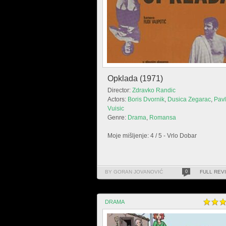
Opklada (1971)
Director:
Zdravko Randic
Actors:
Boris Dvornik
,
Dusica Zegarac
,
Pav
Vuisic
Genre:
Drama
,
Romansa
Moje mišljenje: 4 / 5 - Vrlo Dobar
BY GORAN JOVANOVIĆ
0
FULL REV
DRAMA