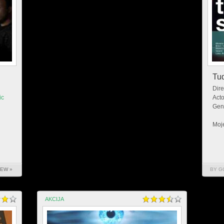
Tud
Dire
ic
Acto
Gen
Moje
IEW »
BY G
AKCIJA