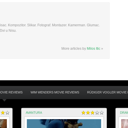
 Pisac. Kompozitor. Slikar. Fotograf. Montazer. Kamerman. Glumac.
ivi u Nisu.
More articles by
Milos Itic
»
OVIE REVIEWS
WIM WENDERS MOVIE REVIEWS
RÜDIGER VOGLER MOVIE 
AVANTURA
DRA