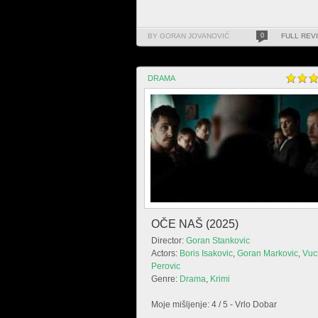
BY GORAN JOVANOVIĆ
0
FULL REV
DRAMA
OČE NAŠ (2025)
Director:
Goran Stankovic
Actors:
Boris Isakovic
,
Goran Markovic
,
Vuc
Perovic
Genre:
Drama
,
Krimi
Moje mišljenje: 4 / 5 - Vrlo Dobar