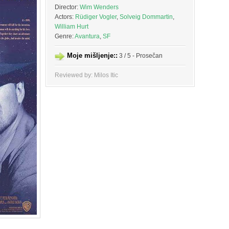
Director:
Wim Wenders
Actors:
Rüdiger Vogler
,
Solveig Dommartin
,
William Hurt
Genre:
Avantura
,
SF
Moje mišljenje::
3 / 5 - Prosečan
Reviewed by: Milos Itic