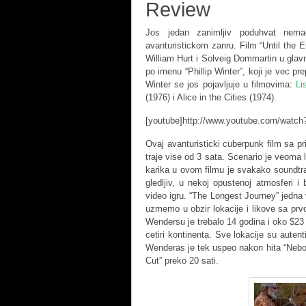
Review
Jos jedan zanimljiv poduhvat nema
avanturistickom zanru. Film “Until the E
William Hurt i Solveig Dommartin u glavn
po imenu “Phillip Winter”, koji je vec p
Winter se jos pojavljuje u filmovima:
Li
(1976) i Alice in the Cities (1974).
[youtube]http://www.youtube.com/watc
Ovaj avanturisticki cuberpunk film sa p
traje vise od 3 sata. Scenario je veoma 
karika u ovom filmu je svakako soundtrac
gledljiv, u nekoj opustenoj atmosferi i
video igru. “The Longest Journey” jedna
uzmemo u obzir lokacije i likove sa prv
Wendersu je trebalo 14 godina i oko $23 
cetiri kontinenta. Sve lokacije su auten
Wenderas je tek uspeo nakon hita “Nebo n
Cut” preko 20 sati.