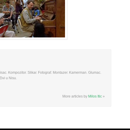
 Pisac. Kompozitor. Slikar. Fotograf. Montazer. Kamerman. Glumac.
ivi u Nisu.
More articles by
Milos Itic
»