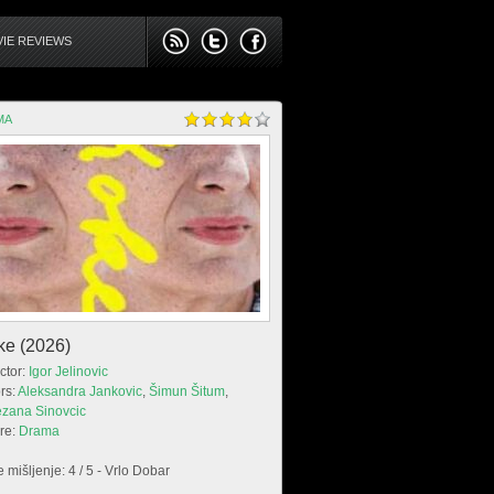
IE REVIEWS
MA
ke (2026)
ctor:
Igor Jelinovic
rs:
Aleksandra Jankovic
,
Šimun Šitum
,
ezana Sinovcic
re:
Drama
 mišljenje: 4 / 5 - Vrlo Dobar