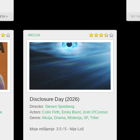
IEW »
BY G
AKCIJA
Disclosure Day (2026)
Director:
Steven Spielberg
le
Actors:
Colin Firth
,
Emily Blunt
,
Josh O'Connor
Genre:
Akcija
,
Drama
,
Misterija
,
SF
,
Triler
Moje mišljenje: 3.5 / 5 - Nije Loš