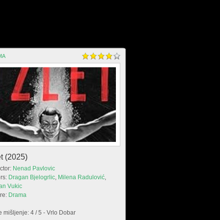
MA
et (2025)
ctor:
Nenad Pavlovic
rs:
Dragan Bjelogrlic
,
Milena Radulović
,
an Vukic
re:
Drama
 mišljenje: 4 / 5 - Vrlo Dobar