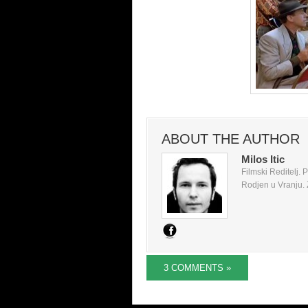
ABOUT THE AUTHOR
Milos Itic
Filmski Reditelj.
Rodjen u Vranju. Z
3 COMMENTS »