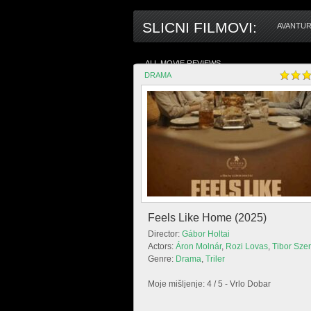
SLICNI FILMOVI:
AVANTUR
ALL MOVIE REVIEWS
DRAMA
Feels Like Home (2025)
Director:
Gábor Holtai
Actors:
Áron Molnár
,
Rozi Lovas
,
Tibor Szer
Genre:
Drama
,
Triler
Moje mišljenje: 4 / 5 - Vrlo Dobar