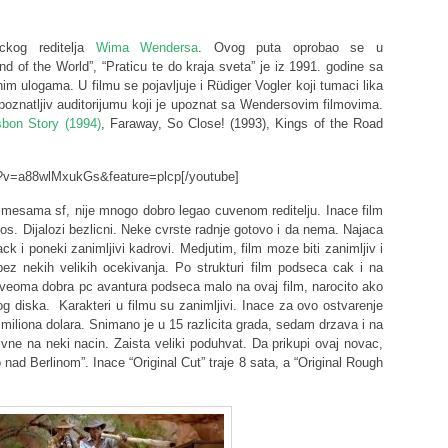
ckog reditelja
Wima Wendersa
. Ovog puta oprobao se u
nd of the World”, “Praticu te do kraja sveta” je iz 1991. godine sa
im ulogama. U filmu se pojavljuje i Rüdiger Vogler koji tumaci lika
repoznatljiv auditorijumu koji je upoznat sa Wendersovim filmovima.
sbon Story (1994)
, Faraway, So Close! (1993), Kings of the Road
h?v=a88wlMxukGs&feature=plcp[/youtube]
rimesama sf, nije mnogo dobro legao cuvenom reditelju. Inace film
los. Dijalozi bezlicni. Neke cvrste radnje gotovo i da nema. Najaca
k i poneki zanimljivi kadrovi. Medjutim, film moze biti zanimljiv i
 bez nekih velikih ocekivanja. Po strukturi film podseca cak i na
 veoma dobra pc avantura podseca malo na ovaj film, narocito ako
og diska. Karakteri u filmu su zanimljivi. Inace za ovo ostvarenje
miliona dolara. Snimano je u 15 razlicita grada, sedam drzava i na
tivne na neki nacin. Zaista veliki poduhvat. Da prikupi ovaj novac,
ad Berlinom”. Inace “Original Cut” traje 8 sata, a “Original Rough