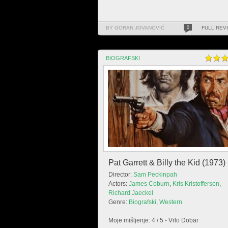
BY GORAN JOVANOVIĆ
0
FULL REV
BIOGRAFSKI
Pat Garrett & Billy the Kid (1973)
Director:
Sam Peckinpah
Actors:
James Coburn
,
Kris Kristofferson
,
Richard Jaeckel
Genre:
Biografski
,
Western
Moje mišljenje: 4 / 5 - Vrlo Dobar