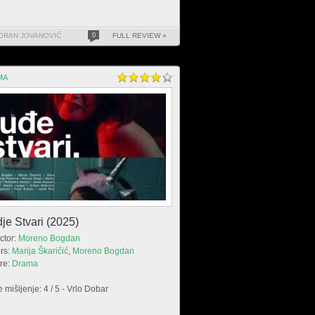
ORAN JOVANOVIĆ
0
FULL REVIEW »
MA
je Stvari (2025)
ctor:
Moreno Bogdan
rs:
Marija Škaričić
,
Moreno Bogdan
re:
Drama
 mišljenje: 4 / 5 - Vrlo Dobar