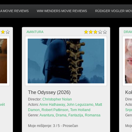
A MOVIE REVIEWS
WIM WENDERS MOVIE REVIEWS
RÜDIGER VOGLER MOV
AVANTURA
DRA
The Odyssey (2026)
Ko
Director:
Christopher Nolan
Dire
vét
Actors:
Anne Hathaway
,
John Leguizamo
,
Matt
Acto
Damon
,
Robert Pattinson
,
Tom Holland
Snj
Genre:
Avantura
,
Drama
,
Fantazija
,
Romansa
Gen
Moje mišljenje: 3 / 5 - Prosečan
Moje