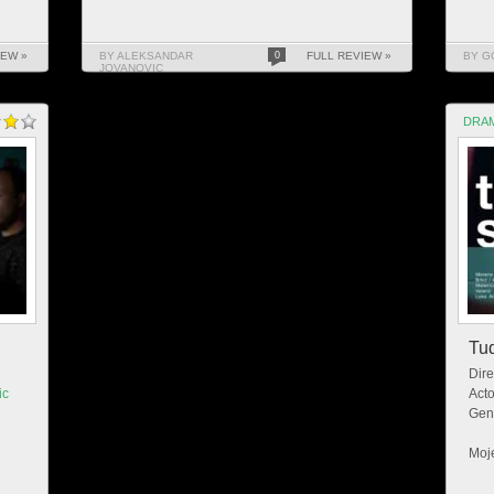
IEW »
BY ALEKSANDAR
0
FULL REVIEW »
BY G
JOVANOVIC
DRA
Tud
Dire
ic
Acto
Gen
Moje