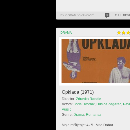
BY GORAN JOVANOVIĆ
0
FULL REV
DRAMA
Opklada (1971)
Director:
Zdravko Randic
Actors:
Boris Dvornik
,
Dusica Zegarac
,
Pav
Vuisic
Genre:
Drama
,
Romansa
Moje mišljenje: 4 / 5 - Vrlo Dobar