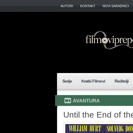
AUTORI
KONTAKT
NOVI SARADNICI
Serije
Kratki Filmovi
Reditelji
AVANTURA
Until the End of t