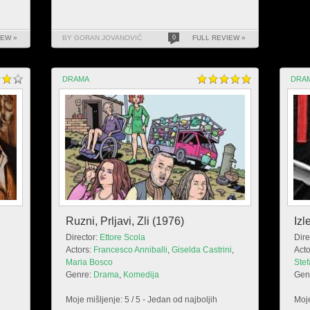
IEW »
BY GORAN JOVANOVIĆ
0
FULL REVIEW »
DRAMA
DRA
Ruzni, Prljavi, Zli (1976)
Izl
Director:
Ettore Scola
Dire
Actors:
Francesco Anniballi
,
Giselda Castrini
,
Acto
Maria Bosco
Stef
Genre:
Drama
,
Komedija
Gen
Moje mišljenje: 5 / 5 - Jedan od najboljih
Moje