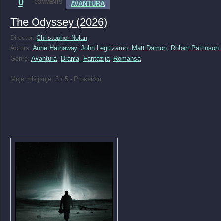
0
COMMENTS
AVANTURA
The Odyssey (2026)
Director:
Christopher Nolan
Actors:
Anne Hathaway
,
John Leguizamo
,
Matt Damon
,
Robert Pattinson
Genre:
Avantura
,
Drama
,
Fantazija
,
Romansa
Moje mišljenje: 3 / 5 - Prosečan