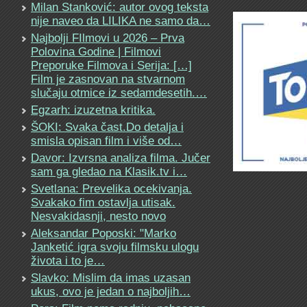
Milan Stanković: autor ovog teksta
nije naveo da LILIKA ne samo da…
Najbolji FIlmovi u 2026 – Prva
Polovina Godine | Filmovi
Preporuke Filmova i Serija: […]
Film je zasnovan na stvarnom
slučaju otmice iz sedamdesetih.…
Egzarh: izuzetna kritika.
ŠOKI: Svaka čast.Do detalja i
smisla opisan film i više od…
Davor: Izvrsna analiza filma. Jučer
sam ga gledao na Klasik.tv i…
Svetlana: Prevelika ocekivanja.
Svakako fim ostavlja utisak.
Nesvakidasnji, nesto novo
Aleksandar Poposki: "Marko
Janketić igra svoju filmsku ulogu
života i to je…
Slavko: Mislim da imas uzasan
ukus, ovo je jedan o najboljih…