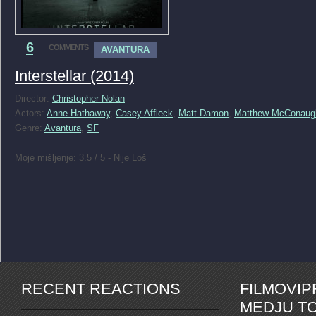
6
COMMENTS
AVANTURA
Interstellar (2014)
Director:
Christopher Nolan
Actors:
Anne Hathaway
,
Casey Affleck
,
Matt Damon
,
Matthew McConaug
Genre:
Avantura
,
SF
Moje mišljenje: 3.5 / 5 - Nije Loš
RECENT REACTIONS
FILMOVI
MEDJU TO