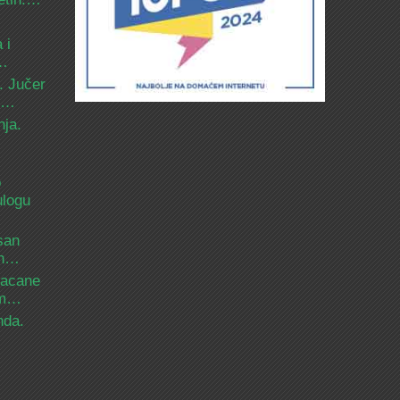
 i
d…
. Jučer
 i…
nja.
o
ulogu
san
ih…
bacane
nam…
nda.