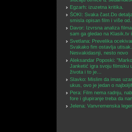
Egzarh: izuzetna kritika.
ŠOKI: Svaka čast.Do detalja
smisla opisan film i više o
Davor: Izvrsna analiza filma
sam ga gledao na Klasik.tv
Svetlana: Prevelika ocekiva
Svakako fim ostavlja utisak.
Nesvakidasnji, nesto novo
Aleksandar Poposki: "Mark
Janketić igra svoju filmsku 
života i to je…
Slavko: Mislim da imas uza
ukus, ovo je jedan o najbolj
Pera: Film nema radnju, na
fore i glupiranje treba da 
Jelena: Vanvremenska lege