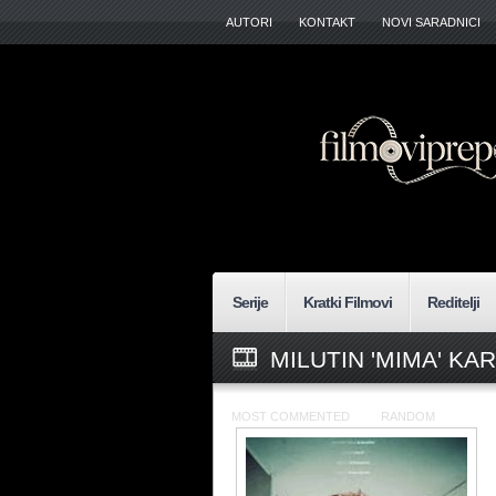
AUTORI
KONTAKT
NOVI SARADNICI
Serije
Kratki Filmovi
Reditelji
MILUTIN 'MIMA' KA
MOST COMMENTED
RANDOM