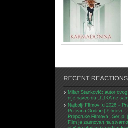
RECENT REACTIONS
Milan Stanković: autor ovog
nije naveo da LILIKA ne s
Najbolji FIlmovi u 2026 – Pr
Polovina Godine | Filmovi
Preporuke Filmova i Serija:
Film je zasnovan na stvarn
slučaju otmice iz sedamdes