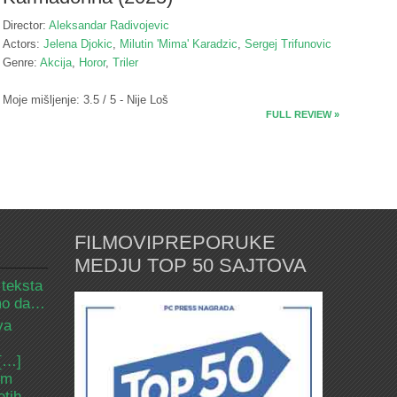
Director:
Aleksandar Radivojevic
Actors:
Jelena Djokic
,
Milutin 'Mima' Karadzic
,
Sergej Trifunovic
Genre:
Akcija
,
Horor
,
Triler
Moje mišljenje: 3.5 / 5 - Nije Loš
FULL REVIEW »
FILMOVIPREPORUKE
MEDJU TOP 50 SAJTOVA
 teksta
amo da…
va
 […]
om
etih.…