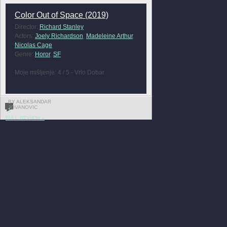
Color Out of Space (2019)
Director:
Richard Stanley
Actors:
Joely Richardson
,
Madeleine Arthur
,
Nicolas Cage
Genre:
Horor
,
SF
Moje mišljenje: 4 / 5 - Vrlo Dobar
BY ALEKSANDAR
JOVANOVIC
1
FULL REVIEW »