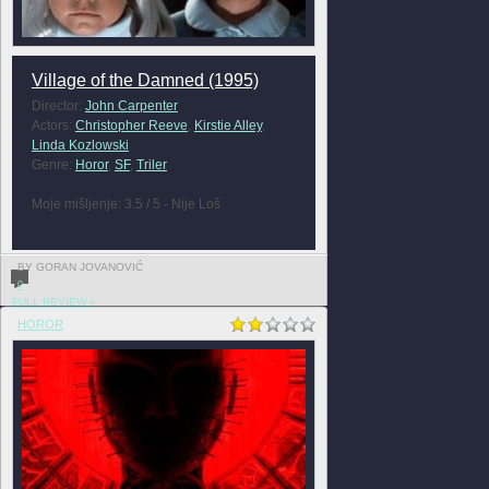
Village of the Damned (1995)
Director:
John Carpenter
Actors:
Christopher Reeve
,
Kirstie Alley
,
Linda Kozlowski
Genre:
Horor
,
SF
,
Triler
Moje mišljenje: 3.5 / 5 - Nije Loš
BY GORAN JOVANOVIĆ
0
FULL REVIEW »
HOROR