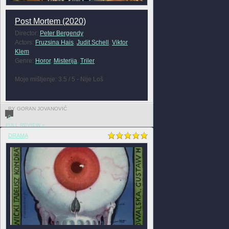
Post Mortem (2020)
Director:
Peter Bergendy
Actors:
Fruzsina Hais
,
Judit Schell
,
Viktor
Klem
Genre:
Horor
,
Misterija
,
Triler
Moje mišljenje: 3.5 / 5 - Nije Loš
BY GORAN JOVANOVIĆ
0
FULL REVIEW »
DRAMA