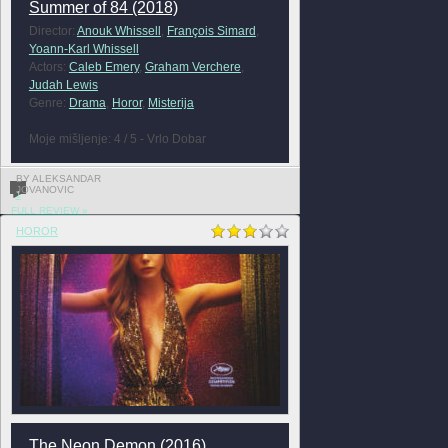
Summer of 84 (2018)
Director:
Anouk Whissell
,
François Simard
,
Yoann-Karl Whissell
Actors:
Caleb Emery
,
Graham Verchere
,
Judah Lewis
Genre:
Drama
,
Horor
,
Misterija
Moje mišljenje: 4 / 5 - Vrlo Dobar
BY ALEKSANDAR
JOVANOVIC
1
FULL REVIEW »
HOROR
The Neon Demon (2016)