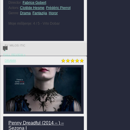
Director:
Fabrice Gobert
Actors:
Clotilde Hesme
,
Frédéric Pierrot
Genre:
Drama
,
Fantazija
,
Horor
Moje mišljenje: 4 / 5 - Vrlo Dobar
BY MILOS ITIC
1
FULL REVIEW »
DRAMA
Penny Dreadful (2014 – ) –
Sezona I