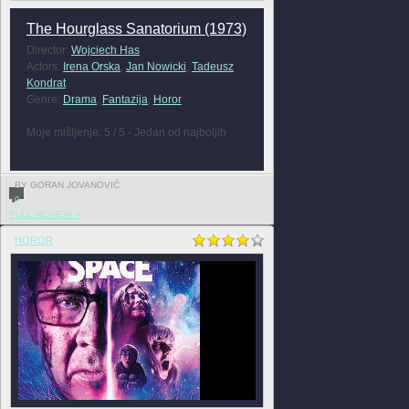
The Hourglass Sanatorium (1973)
Director:
Wojciech Has
Actors:
Irena Orska
,
Jan Nowicki
,
Tadeusz
Kondrat
Genre:
Drama
,
Fantazija
,
Horor
Moje mišljenje: 5 / 5 - Jedan od najboljih
BY GORAN JOVANOVIĆ
0
FULL REVIEW »
HOROR