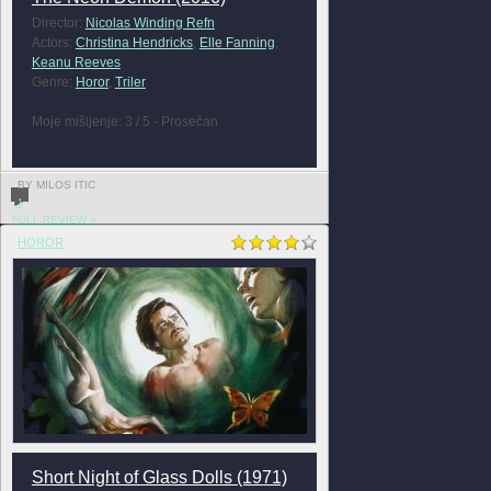
Director:
Nicolas Winding Refn
Actors:
Christina Hendricks
,
Elle Fanning
,
Keanu Reeves
Genre:
Horor
,
Triler
Moje mišljenje: 3 / 5 - Prosečan
BY MILOS ITIC
1
FULL REVIEW »
HOROR
Short Night of Glass Dolls (1971)