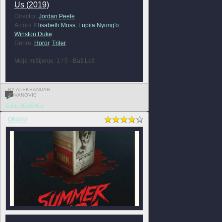
Us (2019)
Director:
Jordan Peele
Actors:
Elisabeth Moss
,
Lupita Nyong'o
,
Winston Duke
Genre:
Horor
,
Triler
Moje mišljenje: 1 / 5 - Baš Loš
BY ALEKSANDAR
JOVANOVIC
0
FULL REVIEW »
DRAMA