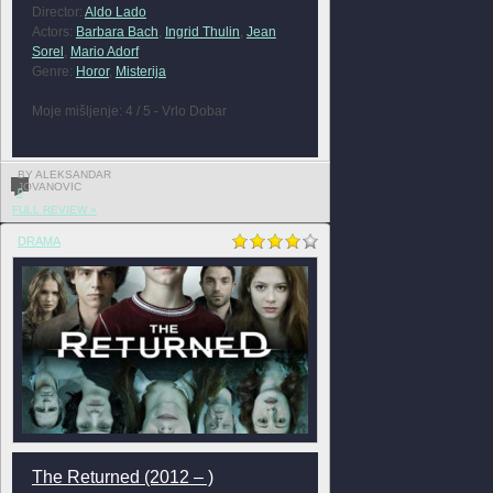
Director:
Aldo Lado
Actors:
Barbara Bach
,
Ingrid Thulin
,
Jean
Sorel
,
Mario Adorf
Genre:
Horor
,
Misterija
Moje mišljenje: 4 / 5 - Vrlo Dobar
BY ALEKSANDAR
JOVANOVIC
0
FULL REVIEW »
DRAMA
The Returned (2012 – )