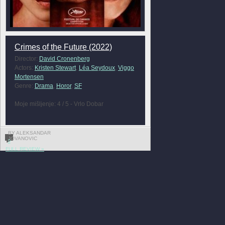
Crimes of the Future (2022)
Director:
David Cronenberg
Actors:
Kristen Stewart
,
Léa Seydoux
,
Viggo
Mortensen
Genre:
Drama
,
Horor
,
SF
Moje mišljenje: 4 / 5 - Vrlo Dobar
BY ALEKSANDAR
JOVANOVIC
0
FULL REVIEW »