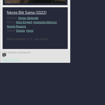
Neces Biti Sama (2022)
Director:
Goran Stolevski
Actors:
Alice Englert
,
Anamaria Marinca
,
Noomi Rapace
Genre:
Drama
,
Horor
Moje mišljenje: 4 / 5 - Vrlo Dobar
BY GORAN JOVANOVIĆ
0
FULL REVIEW »