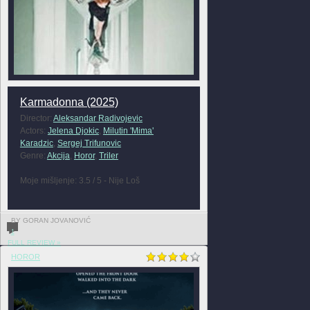
Karmadonna (2025)
Director:
Aleksandar Radivojevic
Actors:
Jelena Djokic
,
Milutin 'Mima'
Karadzic
,
Sergej Trifunovic
Genre:
Akcija
,
Horor
,
Triler
Moje mišljenje: 3.5 / 5 - Nije Loš
BY GORAN JOVANOVIĆ
1
FULL REVIEW »
HOROR