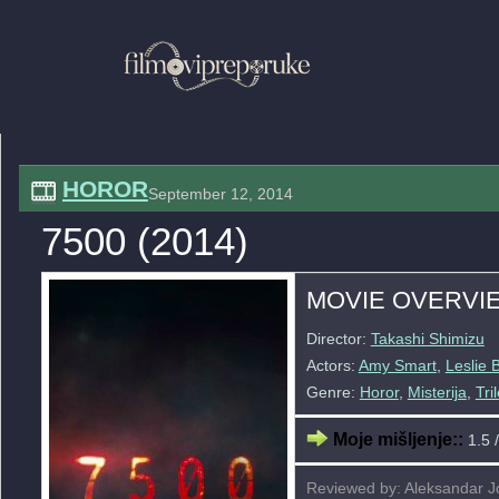
HOROR
September 12, 2014
7500 (2014)
MOVIE OVERVI
Director:
Takashi Shimizu
Actors:
Amy Smart
,
Leslie 
Genre:
Horor
,
Misterija
,
Tri
Moje mišljenje::
1.5 /
Reviewed by: Aleksandar J