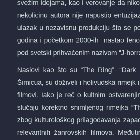
svežim idejama, kao i verovanje da niko
nekolicinu autora nije napustio entuzija
ulazak u nezavisnu produkciju što se p
godina i početkom 2000-ih nastao fen
pod svetski prihvaćenim nazivom “J-horro
Naslovi kao što su “The Ring”, “Dark
Šimicua, su doživeli i holivudska rimejk 
filmovi. Iako je reč o kultnim ostvaren
slučaju korektno snimljenog rimejka “Th
zbog kulturološkog prilagođavanja zapadnj
relevantnih žanrovskih filmova. Međut