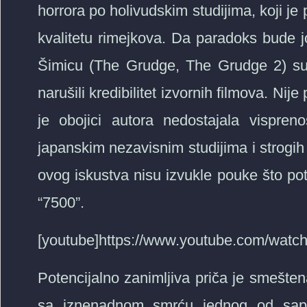
horrora po holivudskim studijima, koji je
kvalitetu rimejkova. Da paradoks bude j
Šimicu (The Grudge, The Grudge 2) su 
narušili kredibilitet izvornih filmova. N
je obojici autora nedostajala vispre
japanskim nezavisnim studijima i strogih
ovog iskustva nisu izvukle pouke što po
“7500”.
[youtube]https://www.youtube.com/watc
Potencijalno zanimljiva priča je smešten
sa iznenadnom smrću jednog od saput