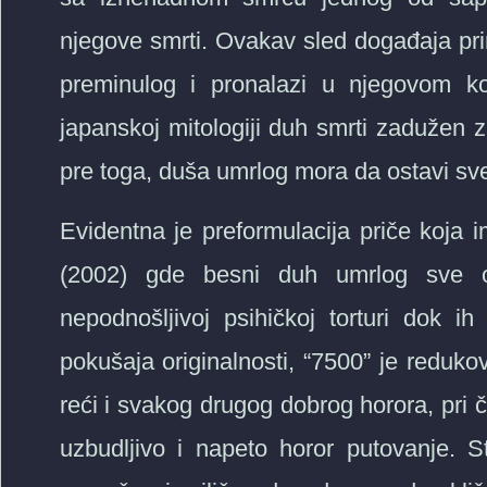
njegove smrti. Ovakav sled događaja prim
preminulog i pronalazi u njegovom ko
japanskoj mitologiji duh smrti zadužen z
pre toga, duša umrlog mora da ostavi sve 
Evidentna je preformulacija priče koj
(2002) gde besni duh umrlog sve on
nepodnošljivoj psihičkoj torturi dok
pokušaja originalnosti, “7500” je reduk
reći i svakog drugog dobrog horora, pri 
uzbudljivo i napeto horor putovanje. 