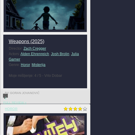
Weapons (2025)
Director:
Zach Cregger
Actors:
Alden Ehrenreich
,
Josh Brolin
,
Julia
Garner
Genre:
Horor
,
Misterija
Moje mišljenje: 4 / 5 - Vrlo Dobar
BY GORAN JOVANOVIĆ
0
FULL REVIEW »
HOROR