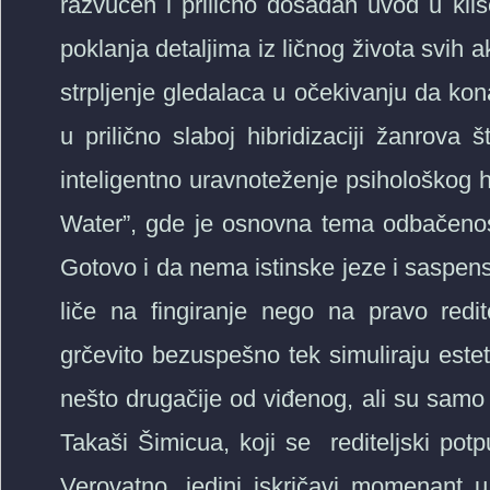
razvučen i prilično dosadan uvod u kli
poklanja detaljima iz ličnog života svih 
strpljenje gledalaca u očekivanju da ko
u prilično slaboj hibridizaciji žanrova 
inteligentno uravnoteženje psihološkog h
Water”, gde je osnovna tema odbačeno
Gotovo i da nema istinske jeze i saspe
liče na fingiranje nego na pravo redi
grčevito bezuspešno tek simuliraju estet
nešto drugačije od viđenog, ali su samo
Takaši Šimicua, koji se rediteljski po
Verovatno, jedini iskričavi momenant u