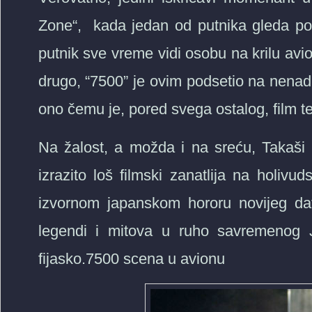
Zone“, kada jedan od putnika gleda poz
putnik sve vreme vidi osobu na krilu avio
drugo, “7500” je ovim podsetio na nenad
ono čemu je, pored svega ostalog, film t
Na žalost, a možda i na sreću, Takaš
izrazito loš filmski zanatlija na holiv
izvornom japanskom hororu novijeg da
legendi i mitova u ruho savremenog J
fijasko.7500 scena u avionu