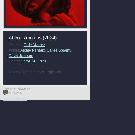
Alien: Romulus (2024)
Director:
Fede Alvarez
Actors:
Archie Renaux
,
Cailee Spaeny
,
David Jonsson
Genre:
Horor
,
SF
,
Triler
Moje mišljenje: 3.5 / 5 - Nije Loš
BY ALEKSANDAR
JOVANOVIC
0
FULL REVIEW »