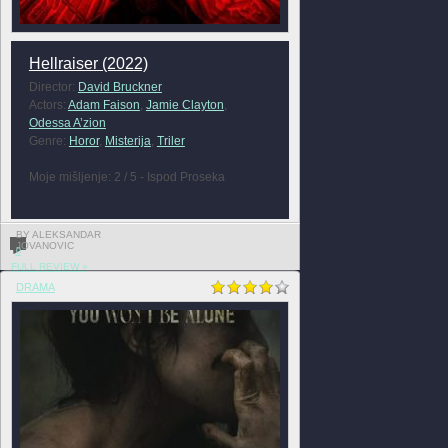
Hellraiser (2022)
Director:
David Bruckner
Actors:
Adam Faison
,
Jamie Clayton
,
Odessa A’zion
Genre:
Horor
,
Misterija
,
Triler
Moje mišljenje: 2 / 5 - Ispod Proseka
BY ALEKSANDAR
JOVANOVIC
0
FULL REVIEW »
DRAMA