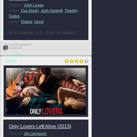
Director:
John Logan
Actors:
Eva Green
,
Josh Hartnett
,
Timothy
Dalton
Genre:
Drama
,
Horor
Moje mišljenje: 5 / 5 - Jedan od najboljih
BY ALEKSANDAR
JOVANOVIC
2
FULL REVIEW »
DRAMA
Only Lovers Left Alive (2013)
Director:
Jim Jarmusch