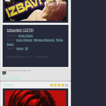
Izbavitelj (1976)
Director:
Krsto Papic
Actors:
Ivica Vidovic
,
Mirjana Majurec
,
Relja
Basic
Genre:
Horor
,
SF
Moje mišljenje: 4 / 5 - Vrlo Dobar
BY GORAN JOVANOVIĆ
0
FULL REVIEW »
HOROR