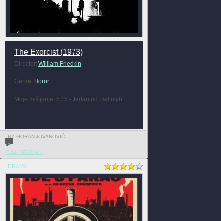
The Exorcist (1973)
Director:
William Friedkin
Genre:
Horor
Moje mišljenje: 5 / 5 - Jedan od najboljih
BY GORAN JOVANOVIĆ
0
FULL REVIEW »
DRAMA