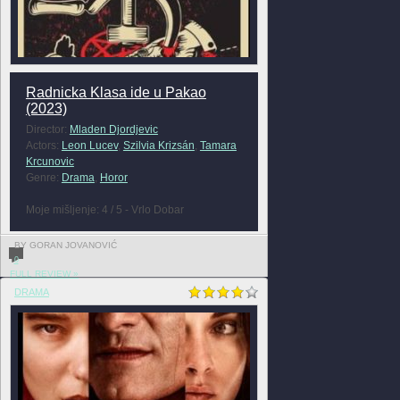
Radnicka Klasa ide u Pakao
(2023)
Director:
Mladen Djordjevic
Actors:
Leon Lucev
,
Szilvia Krizsán
,
Tamara
Krcunovic
Genre:
Drama
,
Horor
Moje mišljenje: 4 / 5 - Vrlo Dobar
BY GORAN JOVANOVIĆ
0
FULL REVIEW »
DRAMA