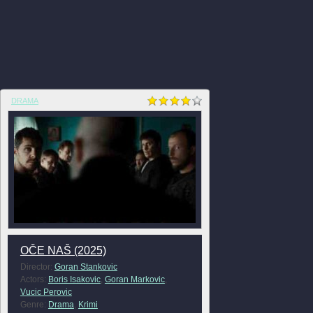
DRAMA
OČE NAŠ (2025)
Director:
Goran Stankovic
Actors:
Boris Isakovic
,
Goran Markovic
,
Vucic Perovic
Genre:
Drama
,
Krimi