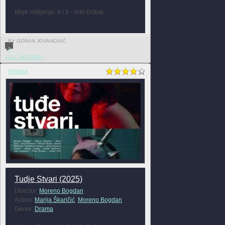
Moje mišljenje: 4 / 5 - Vrlo Dobar
BY GORAN JOVANOVIĆ
0
FULL REVIEW »
DRAMA
Tudje Stvari (2025)
Director:
Moreno Bogdan
Actors:
Marija Škaričić
,
Moreno Bogdan
Genre:
Drama