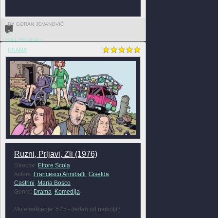
BY GORAN JOVANOVIĆ
0
FULL REVIEW »
DRAMA
Ruzni, Prljavi, Zli (1976)
Director:
Ettore Scola
Actors:
Francesco Anniballi
,
Giselda
Castrini
,
Maria Bosco
Genre:
Drama
,
Komedija
Moje mišljenje: 5 / 5 - Jedan od najboljih