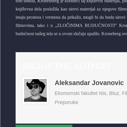
tom smislu, Kronenberg je koristeći taj književni materijal, p
književna dela poslužila kao sirovi materijal za njegove
imaju prostora i vremena da prikažu, mogli bi da budu sirovi
filmovima, tako i u „ZLOČINIMA BUDUĆNOSTI” Kronenbe
budućnost našeg tela se u ovom slučaju upalilo. Kroneberg ovo
ABOUT THE AUTHOR
Aleksandar Jovanovic
Ekonomski fakultet Nis, Bluz, Fi
Preporuke