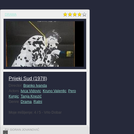
DRAMA
Prijeki Sud (1978)
Director:
Branko Ivanda
Actors:
Ivica Vidovic
,
Kruno Valentic
,
Pero
Kvrgic
,
Tanja Knezić
Genre:
Drama
,
Ratni
Moje mišljenje: 4 / 5 - Vrlo Dobar
BY GORAN JOVANOVIĆ