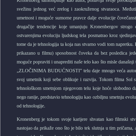
Kronenberg samoispituje kao autor, ponavlja svoje preokupacij
svežinu jednog već zrelog i zaokruženog stvaraoca. Međutim,
umetnost i moguće sumorne pravce dalje evolucije čovečanstv
drugačije tendencije koje umanjuju Kronenbergov strogo 
ostvarenjima evoluciju ljudskog tela posmatrao kroz sjedinja
tome da je tehnologija ta koja nas stvarno vodi tom napretku. 
prikazano u filmu) sposobnost čoveka da bez posledica jede
moguće popraviti i unaprediti naše telo kao što misle današnji
„ZLOČINIMA BUDUĆNOSTI” telu daje mnogo veća autonomija 
svoj umetnik koji sebe oblikuje i razvija. Tokom filma Sol 
tehnološkom smetnjom njegovom telu koje hoće slobodno da
nego ranije, predstavio tehnologiju kao ozbiljnu smetnju evolu
od tehnologije.
Kronenberg je tokom svoje karijere shvatan kao filmski stva
nastojao da prikaže ono što je bilo tek slutnja u tim pričama, 