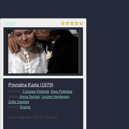
DRAMA
Povratna Karta (1979)
Director:
Czeslaw Petelski
,
Ewa Petelska
Actors:
Anna Seniuk
,
Leszek Herdegen
,
Zofia Saretok
Genre:
Drama
Moje mišljenje: 4.5 / 5 - Odličan