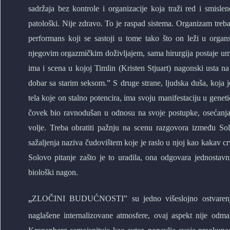
sadržaja bez kontrole i organizacije koja traži red i smisl
patološki. Nije zdravo. To je raspad sistema. Organizam treb
performans koji se sastoji u tome tako što on leži u org
njegovim orgazmičkim doživljajem, sama hirurgija postaje um
ima i scena u kojoj Timlin (Kristen Stjuart) nagonski usta na
dobar sa starim seksom.” S druge strane, ljudska duša, koja 
tela koje on stalno potencira, ima svoju manifestaciju u gene
čovek bio ravnodušan u odnosu na svoje postupke, osećanja s
volje. Treba obratiti pažnju na scenu razgovora između So
sažaljenja naziva čudovištem koje je raslo u njoj kao kakav cr
Solovo pitanje zašto je to uradila, ona odgovara jednostavn
biološki nagon.
„
ZLOČINI BUDUĆNOSTI” su jedno višeslojno ostvarenje, al
naglašene internalizovane atmosfere, ovaj aspekt nije odm