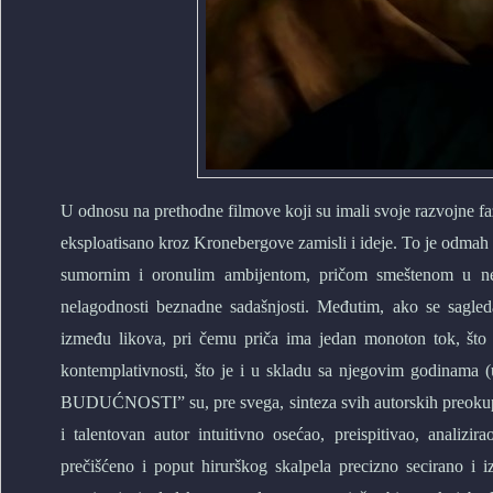
U odnosu na prethodne filmove koji su imali svoje razvojne
eksploatisano kroz Kronebergove zamisli i ideje. To je odmah
sumornim i oronulim ambijentom, pričom smeštenom u neko
nelagodnosti beznadne sadašnjosti. Međutim, ako se sagled
između likova, pri čemu priča ima jedan monoton tok, što
kontemplativnosti, što je i u skladu sa njegovim godinama (u
BUDUĆNOSTI” su, pre svega, sinteza svih autorskih preokup
i talentovan autor intuitivno osećao, preispitivao, analiz
prečišćeno i poput hirurškog skalpela precizno secirano i 