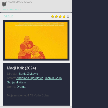
BY AMAR SMAILHODZIC
0
FULL REVIEW »
DRAMA
Macji Krik (2024)
Director:
Sanja Zivkovic
Actors:
Andrijana Djordjevic
,
Jasmin Geljo
,
Sanja Mikitisin
Genre:
Drama
Moje mišljenje: 4 / 5 - Vrlo Dobar