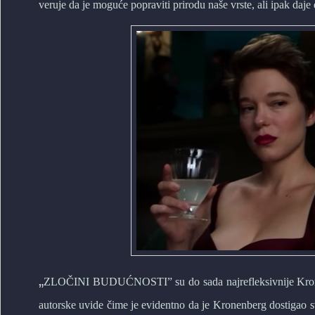
veruje da je moguće popraviti prirodu naše vrste, ali ipak daje
„
ZLOČINI BUDUĆNOSTI” su do sada najrefleksivnije Kronen
autorske uvide čime je evidentno da je Kronenberg dostigao svo