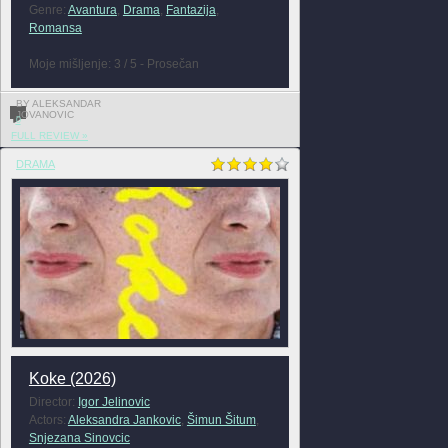
Genre:
Avantura
,
Drama
,
Fantazija
,
Romansa
Moje mišljenje: 3 / 5 - Prosečan
BY ALEKSANDAR
JOVANOVIC
0
FULL REVIEW »
DRAMA
Koke (2026)
Director:
Igor Jelinovic
Actors:
Aleksandra Jankovic
,
Šimun Šitum
,
Snjezana Sinovcic