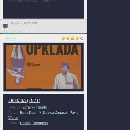
Moje mišljenje: 4 / 5 - Vrlo Dobar
BY GORAN JOVANOVIĆ
0
FULL REVIEW »
DRAMA
Opklada (1971)
Director:
Zdravko Randic
Actors:
Boris Dvornik
,
Dusica Zegarac
,
Pavle
Vuisic
Genre:
Drama
,
Romansa