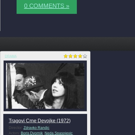
0 COMMENTS »
DRAMA
Tragovi Crne Devojke (1972)
Director:
Zdravko Randic
Actors:
Boris Dvornik
,
Neda Spasojevic
,