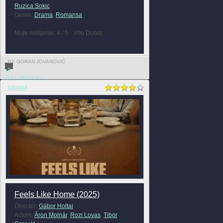
Ruzica Sokic
Genre:
Drama
,
Romansa
Moje mišljenje: 4 / 5 - Vrlo Dobar
BY GORAN JOVANOVIĆ
0
FULL REVIEW »
DRAMA
Feels Like Home (2025)
Director:
Gábor Holtai
Actors:
Áron Molnár
,
Rozi Lovas
,
Tibor