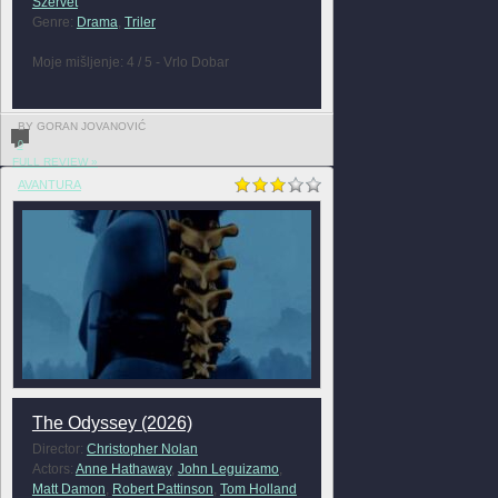
Szervét
Genre:
Drama
,
Triler
Moje mišljenje: 4 / 5 - Vrlo Dobar
BY GORAN JOVANOVIĆ
0
FULL REVIEW »
AVANTURA
The Odyssey (2026)
Director:
Christopher Nolan
Actors:
Anne Hathaway
,
John Leguizamo
,
Matt Damon
,
Robert Pattinson
,
Tom Holland