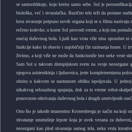
se samooblikuje, koje kreira samo sebe. Sol je personifikacij
biološka, već i stvaralačka. Bazično telo teži da postane nad
kroz stvaranje potpuno novih organa koji se u filmu nazivaju n
rečeno kolevke, u kome Sol provodi vreme, a koji mu pomaže u 
osećaj duševnog bola. Ljudi kao vrsta više nisu sposobni ni d
funkcije kako bi obavio i najobičniji čin uzimanja hrane. U 
živimo, a koji više ne može da funkcioniše bez neke vrste stimu
Sam Sol u takvom distopijskom svetu na svoje neoorgane gl
njegova asistentkinja i ljubavnica, jeste komplementarna polo
obzira u kakvom se nastranom obliku ispoljavala. U jednoj
nikakvog seksualnog spajanja, dok za to vreme robot-skalpeli 
ponovnom otkrivanju duševnog bola i drugih umrtvljenih oseć
Ono što je takođe imanentno Kronenbergu je način na koji on 
shvatanje unutrašnje lepote koja je uvek vezana za duhovni, 
neoorgani kao plod stvaranja samog tela, neka vrsta kreat