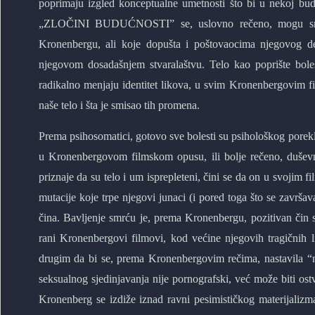
poprimaju izgled konceptualne umetnosti što bi u nekoj bud
„ZLOČINI BUDUĆNOSTI” se, uslovno rečeno, mogu smatra
Kronenbergu, ali koje dopušta i poštovaocima njegovog de
njegovom dosadašnjem stvaralaštvu. Telo kao poprište boles
radikalno menjaju identitet likova, u svim Kronenbergovim 
naše telo i šta je smisao tih promena.
Prema psihosomatici, gotovo sve bolesti su psihološkog porekl
u Kronenbergovom filmskom opusu, ili bolje rečeno, duše
priznaje da su telo i um isprepleteni, čini se da on u svojim
mutacije koje trpe njegovi junaci (i pored toga što se završ
čina. Bavljenje smrću je, prema Kronenbergu, pozitivan čin s
rani Kronenbergovi filmovi, kod većine njegovih tragičnih l
drugim da bi se, prema Kronenbergovim rečima, nastavila “naša
seksualnog sjedinjavanja nije pornografski, već može biti ostva
Kronenberg se izdiže iznad ravni pesimističkog materijaliz