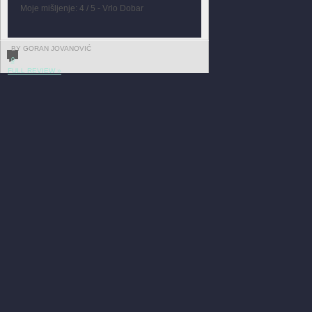
Moje mišljenje: 4 / 5 - Vrlo Dobar
BY GORAN JOVANOVIĆ
0
FULL REVIEW »