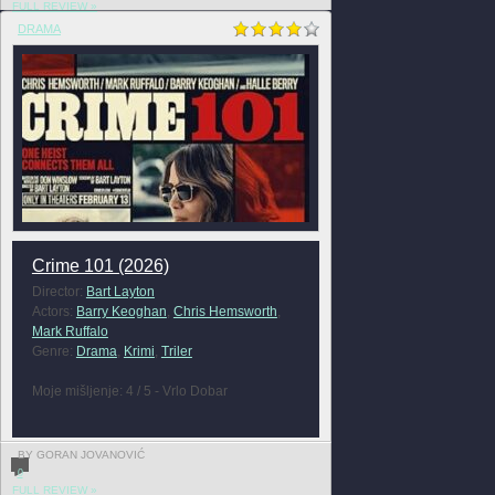
FULL REVIEW »
DRAMA
Crime 101 (2026)
Director:
Bart Layton
Actors:
Barry Keoghan
,
Chris Hemsworth
,
Mark Ruffalo
Genre:
Drama
,
Krimi
,
Triler
Moje mišljenje: 4 / 5 - Vrlo Dobar
BY GORAN JOVANOVIĆ
0
FULL REVIEW »