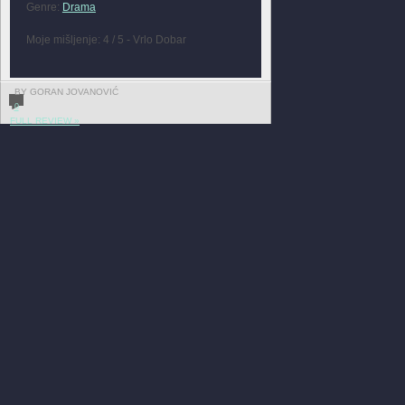
Genre:
Drama
Moje mišljenje: 4 / 5 - Vrlo Dobar
BY GORAN JOVANOVIĆ
0
FULL REVIEW »