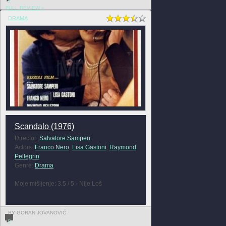
FULL REVIEW »
DRAMA
Scandalo (1976)
Director:
Salvatore Samperi
Actors:
Franco Nero
,
Lisa Gastoni
,
Raymond
Pellegrin
Genre:
Drama
Moje mišljenje: 3.5 / 5 - Nije Loš
BY GORAN JOVANOVIĆ
0