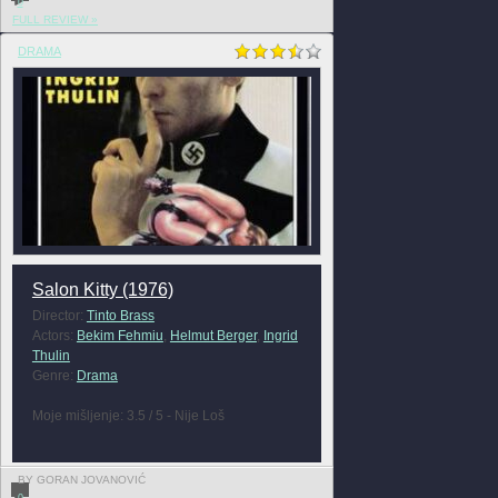
0
FULL REVIEW »
DRAMA
Salon Kitty (1976)
Director:
Tinto Brass
Actors:
Bekim Fehmiu
,
Helmut Berger
,
Ingrid
Thulin
Genre:
Drama
Moje mišljenje: 3.5 / 5 - Nije Loš
BY GORAN JOVANOVIĆ
0