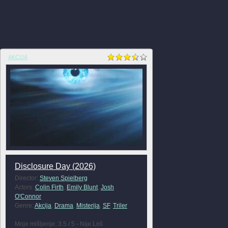
AKCIJA
Disclosure Day (2026)
Director:
Steven Spielberg
Actors:
Colin Firth
,
Emily Blunt
,
Josh
O'Connor
Genre:
Akcija
,
Drama
,
Misterija
,
SF
,
Triler
Moje mišljenje: 3.5 / 5 - Nije Loš