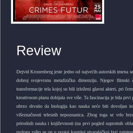
Review
Dejvid Kronenberg jeste jedno od najvećih autorskih imena se
dobroj svojevrsnu metafizičku dimenziju. Njegov filmski 
transformacije tela kojoj su bili izloženi glavni akteri, pri 
kreativnom planu dobijala sve više. Ta fascinacija je bila prvi
ubrzo shvatio da biologija kao nauka neće biti dovoljan in
višeznačnosti telesnih nepoznanica. Zbog toga se vrlo brzo
prirodnih nauka i književnosti (na prvi pogled suprotnih obl
razloga zašto se on u svojoj kasnijoj stvaralačkoj fazi zaint