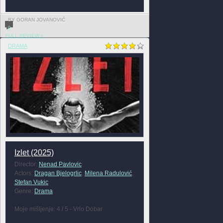
BY GORAN JOVANOVIĆ
0
FULL REVIEW »
DRAMA
Izlet (2025)
Director:
Nenad Pavlovic
Actors:
Dragan Bjelogrlic
,
Milena Radulović
,
Stefan Vukic
Genre:
Drama
Moje mišljenje: 4 / 5 - Vrlo Dobar