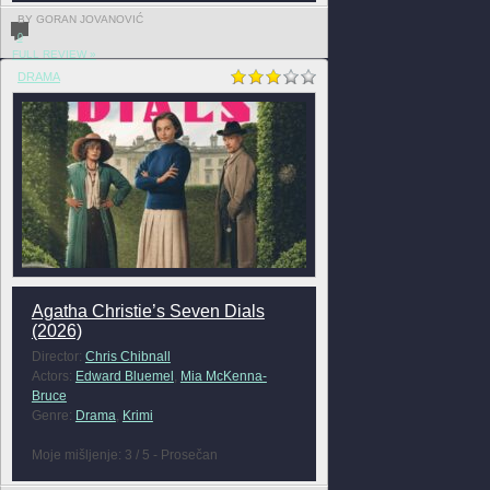
BY GORAN JOVANOVIĆ
0
FULL REVIEW »
DRAMA
Agatha Christie’s Seven Dials
(2026)
Director:
Chris Chibnall
Actors:
Edward Bluemel
,
Mia McKenna-
Bruce
Genre:
Drama
,
Krimi
Moje mišljenje: 3 / 5 - Prosečan