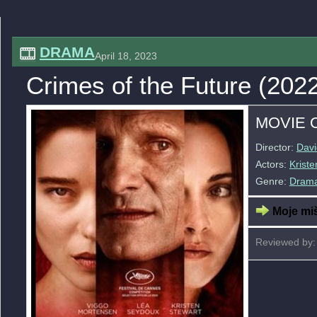
DRAMA
April 18, 2023
Crimes of the Future (202
MOVIE 
Director:
Davi
Actors:
Kriste
Genre:
Dram
Moje miš
Reviewed by: