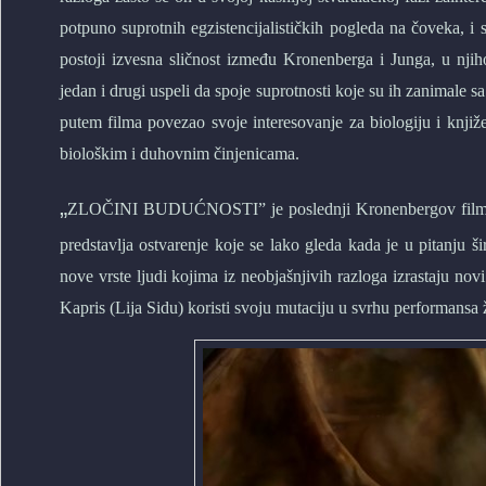
potpuno suprotnih egzistencijalističkih pogleda na čoveka
postoji izvesna sličnost između Kronenberga i Junga, u nji
jedan i drugi uspeli da spoje suprotnosti koje su ih zanimale s
putem filma povezao svoje interesovanje za biologiju i knjiže
biološkim i duhovnim činjenicama.
„
ZLOČINI BUDUĆNOSTI” je poslednji Kronenbergov film koj
predstavlja ostvarenje koje se lako gleda kada je u pitanju 
nove vrste ljudi kojima iz neobjašnjivih razloga izrastaju nov
Kapris (Lija Sidu) koristi svoju mutaciju u svrhu performansa 