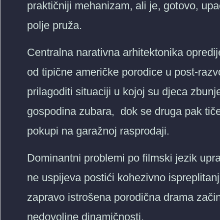
praktičniji mehanizam, ali je, gotovo, u
polje pruža.
Centralna narativna arhitektonika opredije
od tipične američke porodice u post-raz
prilagoditi situaciji u kojoj su djeca zbu
gospodina zubara, dok se druga pak tiče 
pokupi na garažnoj rasprodaji.
Dominantni problemi po filmski jezik uprav
ne uspijeva postići kohezivno ispreplitanj
zapravo istrošena porodična drama zači
nedovoljne dinamičnosti.