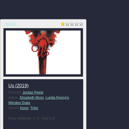
HOROR
Us (2019)
Director:
Jordan Peele
Actors:
Elisabeth Moss
,
Lupita Nyong'o
,
Winston Duke
Genre:
Horor
,
Triler
Moje mišljenje: 1 / 5 - Baš Loš