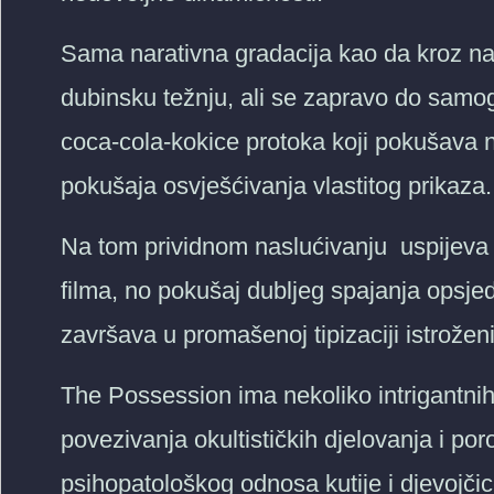
Sama narativna gradacija kao da kroz nap
dubinsku težnju, ali se zapravo do samog
coca-cola-kokice protoka koji pokušava n
pokušaja osvješćivanja vlastitog prikaza.
Na tom prividnom naslućivanju uspijeva s
filma, no pokušaj dubljeg spajanja opsjed
završava u promašenoj tipizaciji istrožen
The Possession ima nekoliko intrigantnih
povezivanja okultističkih djelovanja i po
psihopatološkog odnosa kutije i djevojčic