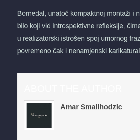
Bornedal, unatoč kompaktnoj montaži i na
bilo koji vid introspektivne refleksije, č
u realizatorski istrošen spoj umornog fra
povremeno čak i nenamjenski karikatura
ABOUT THE AUTHOR
Amar Smailhodzic