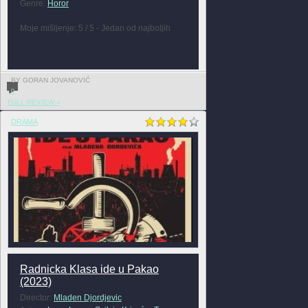
Genre:
Horor
Moje mišljenje: 5 / 5 - Jedan od najboljih
BY GORAN JOVANOVIĆ
0
FULL REVIEW »
DRAMA
Radnicka Klasa ide u Pakao
(2023)
Director:
Mladen Djordjevic