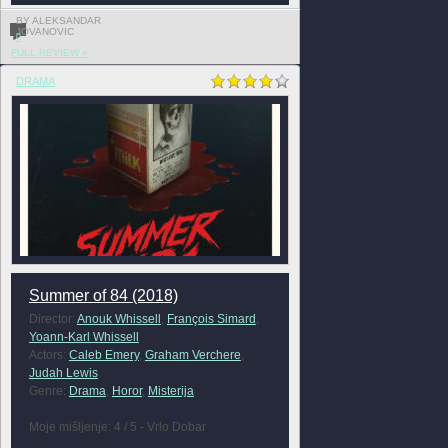
BY ALEKSANDAR
JOVANOVIC
0
FULL REVIEW »
DRAMA
Summer of 84 (2018)
Director:
Anouk Whissell
,
François Simard
,
Yoann-Karl Whissell
Actors:
Caleb Emery
,
Graham Verchere
,
Judah Lewis
Genre:
Drama
,
Horor
,
Misterija
Moje mišljenje: 4 / 5 - Vrlo Dobar