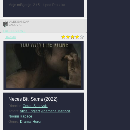
Moje mišljenje: 2 / 5 - Ispod Proseka
BY ALEKSANDAR
JOVANOVIC
0
FULL REVIEW »
DRAMA
Neces Biti Sama (2022)
Director:
Goran Stolevski
Actors:
Alice Englert
,
Anamaria Marinca
,
Noomi Rapace
Genre:
Drama
,
Horor