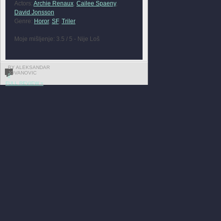
Actors:
Archie Renaux
,
Cailee Spaeny
,
David Jonsson
Genre:
Horor
,
SF
,
Triler
Moje mišljenje: 3.5 / 5 - Nije Loš
BY ALEKSANDAR
JOVANOVIC
0
FULL REVIEW »