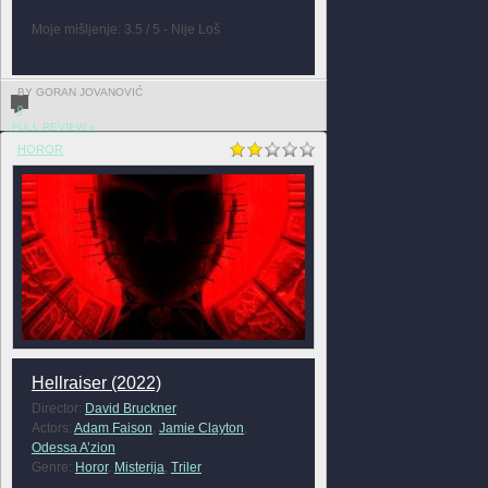
Moje mišljenje: 3.5 / 5 - Nije Loš
BY GORAN JOVANOVIĆ
0
FULL REVIEW »
HOROR
Hellraiser (2022)
Director:
David Bruckner
Actors:
Adam Faison
,
Jamie Clayton
,
Odessa A’zion
Genre:
Horor
,
Misterija
,
Triler