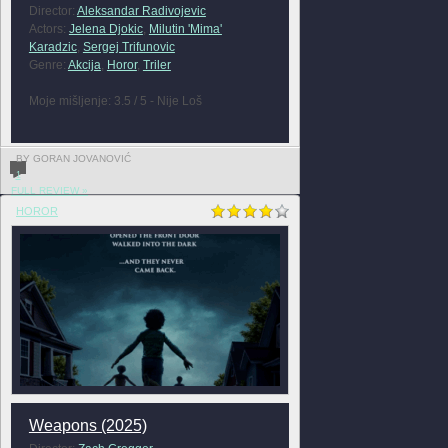
Director:
Aleksandar Radivojevic
Actors:
Jelena Djokic
,
Milutin 'Mima'
Karadzic
,
Sergej Trifunovic
Genre:
Akcija
,
Horor
,
Triler
Moje mišljenje: 3.5 / 5 - Nije Loš
BY GORAN JOVANOVIĆ
1
FULL REVIEW »
HOROR
Weapons (2025)