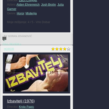
Director:
Zach Cregger
Actors:
Alden Ehrenreich
,
Josh Brolin
,
Julia
Garner
Genre:
Horor
,
Misterija
Moje mišljenje: 4 / 5 - Vrlo Dobar
BY GORAN JOVANOVIĆ
0
FULL REVIEW »
HOROR
Izbavitelj (1976)
Director:
Krsto Papic