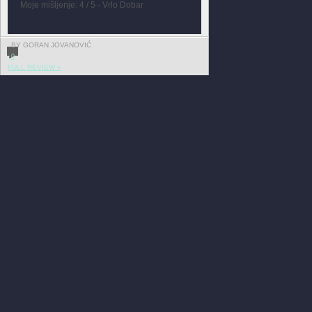
Moje mišljenje: 4 / 5 - Vrlo Dobar
BY GORAN JOVANOVIĆ
0
FULL REVIEW »