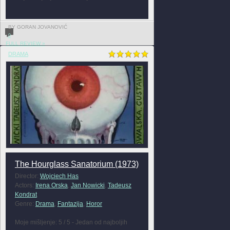
BY GORAN JOVANOVIĆ
0
FULL REVIEW »
DRAMA
The Hourglass Sanatorium (1973)
Director:
Wojciech Has
Actors:
Irena Orska
,
Jan Nowicki
,
Tadeusz
Kondrat
Genre:
Drama
,
Fantazija
,
Horor
Moje mišljenje: 5 / 5 - Jedan od najboljih