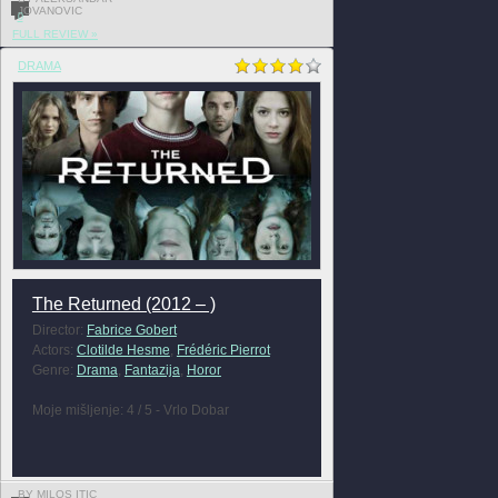
JOVANOVIC
0
FULL REVIEW »
DRAMA
The Returned (2012 – )
Director:
Fabrice Gobert
Actors:
Clotilde Hesme
,
Frédéric Pierrot
Genre:
Drama
,
Fantazija
,
Horor
Moje mišljenje: 4 / 5 - Vrlo Dobar
BY MILOS ITIC