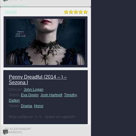
0
FULL REVIEW »
DRAMA
Penny Dreadful (2014 – ) –
Sezona I
Director:
John Logan
Actors:
Eva Green
,
Josh Hartnett
,
Timothy
Dalton
Genre:
Drama
,
Horor
Moje mišljenje: 5 / 5 - Jedan od najboljih
BY ALEKSANDAR
JOVANOVIC
2