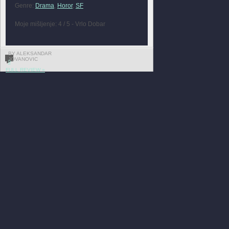
Genre:
Drama
,
Horor
,
SF
Moje mišljenje: 4 / 5 - Vrlo Dobar
BY ALEKSANDAR
JOVANOVIC
0
FULL REVIEW »