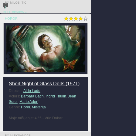
BY MILOS ITIC
1
FULL REVIEW »
HOROR
Short Night of Glass Dolls (1971)
Director:
Aldo Lado
Actors:
Barbara Bach
,
Ingrid Thulin
,
Jean
Sorel
,
Mario Adorf
Genre:
Horor
,
Misterija
Moje mišljenje: 4 / 5 - Vrlo Dobar
BY ALEKSANDAR