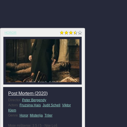
HOROR
Post Mortem (2020)
Director:
Peter Bergendy
Actors:
Fruzsina Hais
,
Judit Schell
,
Viktor
Klem
Genre:
Horor
,
Misterija
,
Triler
Moje mišljenje: 3.5 / 5 - Nije Loš