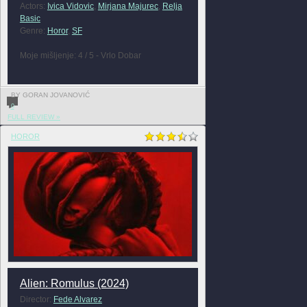
Actors:
Ivica Vidovic
,
Mirjana Majurec
,
Relja
Basic
Genre:
Horor
,
SF
Moje mišljenje: 4 / 5 - Vrlo Dobar
BY GORAN JOVANOVIĆ
0
FULL REVIEW »
HOROR
Alien: Romulus (2024)
Director:
Fede Alvarez