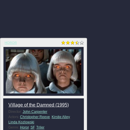
HOROR
Village of the Damned (1995)
Director:
John Carpenter
Actors:
Christopher Reeve
,
Kirstie Alley
,
Linda Kozlowski
Genre:
Horor
,
SF
,
Triler