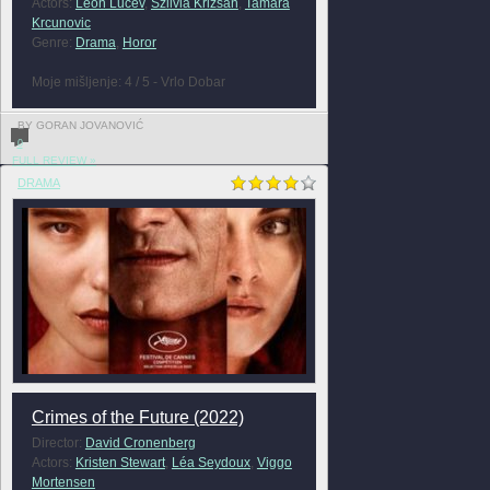
Actors:
Leon Lucev
,
Szilvia Krizsán
,
Tamara
Krcunovic
Genre:
Drama
,
Horor
Moje mišljenje: 4 / 5 - Vrlo Dobar
BY GORAN JOVANOVIĆ
0
FULL REVIEW »
DRAMA
Crimes of the Future (2022)
Director:
David Cronenberg
Actors:
Kristen Stewart
,
Léa Seydoux
,
Viggo
Mortensen