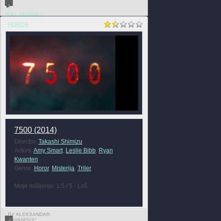
1
FULL REVIEW »
HOROR
7500 (2014)
Director:
Takashi Shimizu
Actors:
Amy Smart
,
Leslie Bibb
,
Ryan
Kwanten
Genre:
Horor
,
Misterija
,
Triler
Moje mišljenje: 1.5 / 5 - Loš
BY ALEKSANDAR
JOVANOVIC