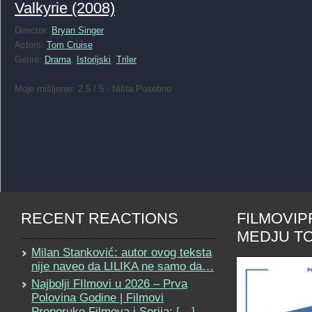
Valkyrie (2008)
Director:
Bryan Singer
Actors:
Tom Cruise
Genre:
Drama
,
Istorijski
,
Triler
Moje mišljenje: 2.5 / 5 - Ništa Posebno
RECENT REACTIONS
FILMOVI
MEDJU TO
Milan Stanković: autor ovog teksta
nije naveo da LILIKA ne samo da…
Najbolji FIlmovi u 2026 – Prva
Polovina Godine | Filmovi
Preporuke Filmova i Serija: […]