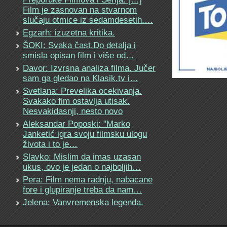
Film je zasnovan na stvarnom
slučaju otmice iz sedamdesetih.…
Egzarh: izuzetna kritika.
ŠOKI: Svaka čast.Do detalja i
smisla opisan film i više od…
Davor: Izvrsna analiza filma. Jučer
sam ga gledao na Klasik.tv i…
Svetlana: Prevelika ocekivanja.
Svakako fim ostavlja utisak.
Nesvakidasnji, nesto novo
Aleksandar Poposki: "Marko
Janketić igra svoju filmsku ulogu
života i to je…
Slavko: Mislim da imas uzasan
ukus, ovo je jedan o najboljih…
Pera: Film nema radnju, nabacane
fore i glupiranje treba da nam…
Jelena: Vanvremenska legenda.