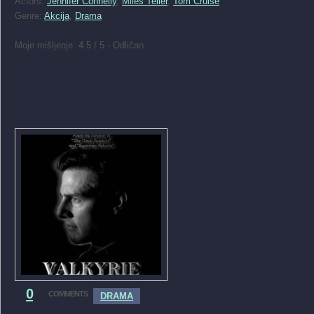
Actors:
Jennifer Connelly
,
Miles Teller
,
Tom Cruise
Genre:
Akcija
,
Drama
Moje mišljenje: 4.5 / 5 - Odličan
0
COMMENTS
DRAMA