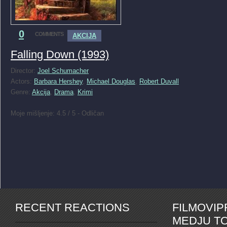
0
COMMENTS
AKCIJA
Falling Down (1993)
Director:
Joel Schumacher
Actors:
Barbara Hershey
,
Michael Douglas
,
Robert Duvall
Genre:
Akcija
,
Drama
,
Krimi
Moje mišljenje: 4.5 / 5 - Odličan
RECENT REACTIONS
FILMOVI
MEDJU TO