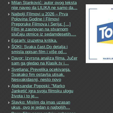
Milan Stanković: autor ovog teksta
nije naveo da LILIKA ne samo da…
Najbolji FIlmovi u 2026 – Prva
Polovina Godine | Filmovi
Preporuke Filmova i Serija: […]
Film je zasnovan na stvarnom
slučaju otmice iz sedamdesetih.…
Egzarh: izuzetna kritika.
ŠOKI: Svaka čast.Do detalja i
smisla opisan film i više od…
Davor: Izvrsna analiza filma. Jučer
sam ga gledao na Klasik.tv i…
Svetlana: Prevelika ocekivanja.
Svakako fim ostavlja utisak.
Nesvakidasnji, nesto novo
Aleksandar Poposki: "Marko
Janketić igra svoju filmsku ulogu
života i to je…
Slavko: Mislim da imas uzasan
ukus, ovo je jedan o najboljih…