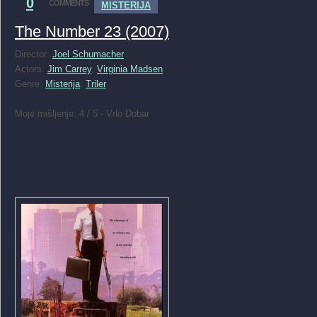
0
COMMENTS
MISTERIJA
The Number 23 (2007)
Director:
Joel Schumacher
Actors:
Jim Carrey
,
Virginia Madsen
Genre:
Misterija
,
Triler
Moje mišljenje: 4 / 5 - Vrlo Dobar