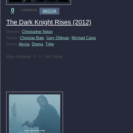
0
COMMENTS
AKCIJA
The Dark Knight Rises (2012)
Director:
Christopher Nolan
Actors:
Christian Bale
,
Gary Oldman
,
Michael Caine
Genre:
Akcija
,
Drama
,
Triler
Moje mišljenje: 4 / 5 - Vrlo Dobar