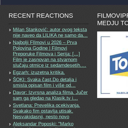
RECENT REACTIONS
FILMOVI
MEDJU TO
Milan Stanković: autor ovog teksta
nije naveo da LILIKA ne samo da…
Najbolji FIlmovi u 2026 – Prva
Polovina Godine | Filmovi
Preporuke Filmova i Serija: […]
Film je zasnovan na stvarnom
slučaju otmice iz sedamdesetih.…
Egzarh: izuzetna kritika.
ŠOKI: Svaka čast.Do detalja i
smisla opisan film i više od…
Davor: Izvrsna analiza filma. Jučer
sam ga gledao na Klasik.tv i…
Svetlana: Prevelika ocekivanja.
Svakako fim ostavlja utisak.
Nesvakidasnji, nesto novo
Aleksandar Poposki: "Marko