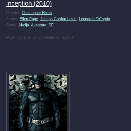
Inception (2010)
Director:
Christopher Nolan
Actors:
Ellen Page
,
Joseph Gordon-Levitt
,
Leonardo DiCaprio
Genre:
Akcija
,
Avantura
,
SF
Moje mišljenje: 5 / 5 - Jedan od najboljih