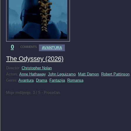
0
COMMENTS
AVANTURA
The Odyssey (2026)
Director:
Christopher Nolan
Actors:
Anne Hathaway
,
John Leguizamo
,
Matt Damon
,
Robert Pattinson
Genre:
Avantura
,
Drama
,
Fantazija
,
Romansa
Moje mišljenje: 3 / 5 - Prosečan