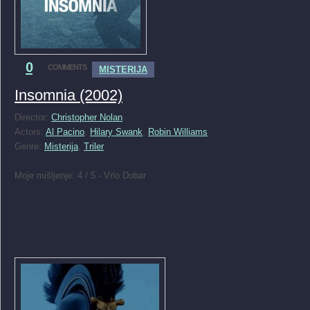
0
COMMENTS
MISTERIJA
Insomnia (2002)
Director:
Christopher Nolan
Actors:
Al Pacino
,
Hilary Swank
,
Robin Williams
Genre:
Misterija
,
Triler
Moje mišljenje: 4 / 5 - Vrlo Dobar