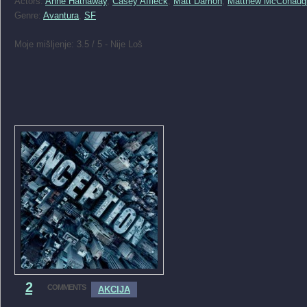
Actors:
Anne Hathaway
,
Casey Affleck
,
Matt Damon
,
Matthew McConaug
Genre:
Avantura
,
SF
Moje mišljenje: 3.5 / 5 - Nije Loš
2
COMMENTS
AKCIJA