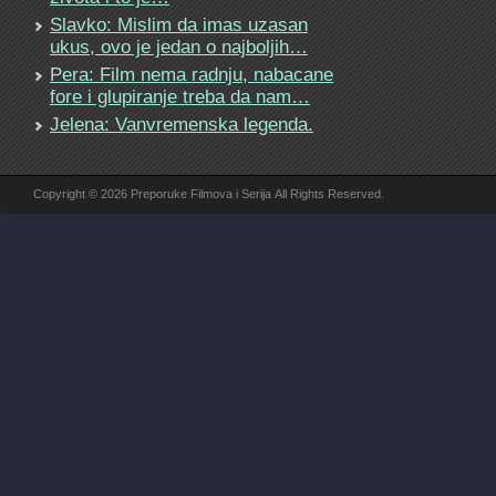
Slavko: Mislim da imas uzasan
ukus, ovo je jedan o najboljih…
Pera: Film nema radnju, nabacane
fore i glupiranje treba da nam…
Jelena: Vanvremenska legenda.
Copyright © 2026 Preporuke Filmova i Serija All Rights Reserved.