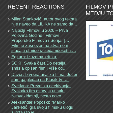
RECENT REACTIONS
FILMOVI
MEDJU TO
Milan Stanković: autor ovog teksta
nije naveo da LILIKA ne samo da…
Najbolji FIlmovi u 2026 – Prva
Polovina Godine | Filmovi
Preporuke Filmova i Serija: […]
Film je zasnovan na stvarnom
slučaju otmice iz sedamdesetih.…
Egzarh: izuzetna kritika.
ŠOKI: Svaka čast.Do detalja i
smisla opisan film i više od…
Davor: Izvrsna analiza filma. Jučer
sam ga gledao na Klasik.tv i…
Svetlana: Prevelika ocekivanja.
Svakako fim ostavlja utisak.
Nesvakidasnji, nesto novo
Aleksandar Poposki: "Marko
Janketić igra svoju filmsku ulogu
života i to je…