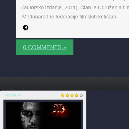
(autorsko izdanje, 2011). Član je Udruženja fi
Međunarodne federacije filmskih kritičara.
0 COMMENTS »
MISTERIJA