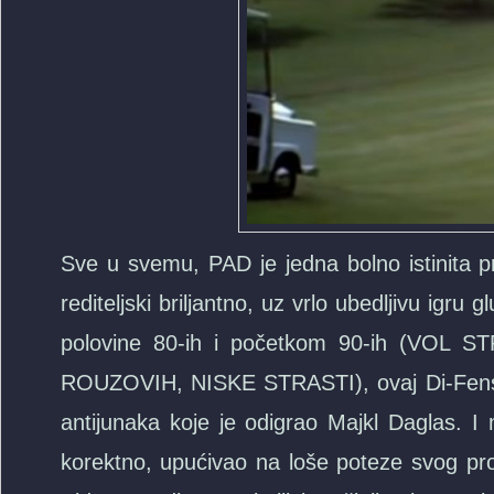
Sve u svemu, PAD je jedna bolno istinita 
rediteljski briljantno, uz vrlo ubedljivu igru
polovine 80-ih i početkom 90-ih (VOL
ROUZOVIH, NISKE STRASTI), ovaj Di-Fens je j
antijunaka koje je odigrao Majkl Daglas. I 
korektno, upućivao na loše poteze svog prot