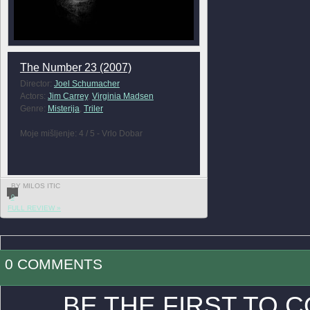
The Number 23 (2007)
Director:
Joel Schumacher
Actors:
Jim Carrey
,
Virginia Madsen
Genre:
Misterija
,
Triler
Moje mišljenje: 4 / 5 - Vrlo Dobar
BY MILOS ITIC
0
FULL REVIEW »
0 COMMENTS
BE THE FIRST TO 