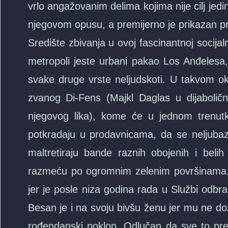
vrlo angažovanim delima kojima nije cilj jedin
njegovom opusu, a premijerno je prikazan p
Središte zbivanja u ovoj fascinantnoj socijal
metropoli jeste urbani pakao Los Anđelesa, k
svake druge vrste neljudskoti. U takvom ok
zvanog Di-Fens (Majkl Daglas u dijaboličn
njegovog lika), kome će u jednom trenutk
potkradaju u prodavnicama, da se neljub
maltretiraju bande raznih obojenih i belih
razmeću po ogromnim zelenim površinama. U
jer je posle niza godina rada u Službi odbr
Besan je i na svoju bivšu ženu jer mu ne doz
rođendanski poklon. Odlučan da sve to prek