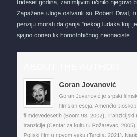
trideset godina, zanimljivim učinilo njegovo b
Zapažene uloge ostvarili su Robert Dival, t
penziju morati da ganja ”nekog ludaka koji je
sjajno doneo lik homofobičnog neonaciste.
ABOUT THE AUTHOR
Goran Jovanović
Goran Jovanović je srpski filmski
filmskih eseja: Američki bioskop
filmdevedesetih (Boom 93, 2002), Tranzicijski 
tranzicije (Centar za kulturu Požarevac, 2005),
Poljski film u novom veku (Tercija, 2021). Napis