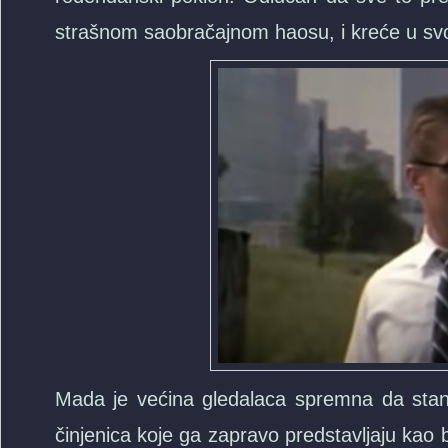
strašnom saobračajnom haosu, i kreće u svo
Mada je većina gledalaca spremna da stane
činjenica koje ga zapravo predstavljaju kao