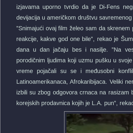
izjavama uporno tvrdio da je Di-Fens nega
devijacija u američkom društvu savremenog
”Snimajući ovaj film želeo sam da skrenem
reakcije, kakve god one bile”, rekao je Šum
dana u dan jačaju bes i nasilje. ”Na v
porodičnim ljudima koji uzmu pušku u svoje
vreme pojačali su se i međusobni konflik
Latinoamerikanaca, Afrokaribijaca. Veliki n
izbili su zbog odgovora crnaca na rasizam b
korejskih prodavnica kojih je L.A. pun”, reka