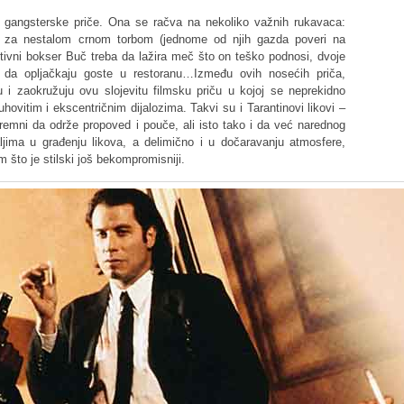
 gangsterske priče. Ona se račva na nekoliko važnih rukavaca:
aju za nestalom crnom torbom (jednome od njih gazda poveri na
tivni bokser Buč treba da lažira meč što on teško podnosi, dvoje
 da opljačkaju goste u restoranu…Između ovih nosećih priča,
u i zaokružuju ovu slojevitu filmsku priču u kojoj se neprekidno
hovitim i ekscentričnim dijalozima. Takvi su i Tarantinovi likovi –
spremni da održe propoved i pouče, ali isto tako i da već narednog
aljima u građenju likova, a delimično i u dočaravanju atmosfere,
 što je stilski još bekompromisniji.