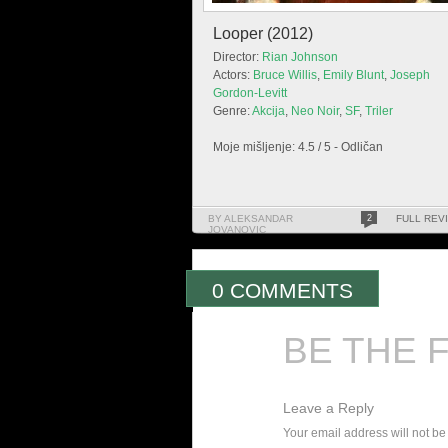
Looper (2012)
Director:
Rian Johnson
Actors:
Bruce Willis
,
Emily Blunt
,
Joseph
Gordon-Levitt
Genre:
Akcija
,
Neo Noir
,
SF
,
Triler
Moje mišljenje: 4.5 / 5 - Odličan
BY ALEKSANDAR
2
FULL REV
JOVANOVIC
0 COMMENTS
BE THE 
Leave a Reply
Your email address will not be