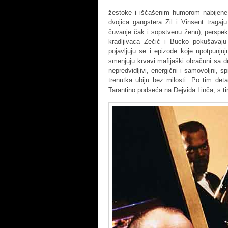
žestoke i iščašenim humorom nabijene
dvojica gangstera Zil i Vinsent trag
čuvanje čak i sopstvenu ženu), perspek
kradljivaca Zečić i Bucko pokušavaju
pojavljuju se i epizode koje upotpunjuj
smenjuju krvavi mafijaški obračuni sa du
nepredvidljivi, energični i samovoljni, 
trenutka ubiju bez milosti. Po tim det
Tarantino podseća na Dejvida Linča, s tim