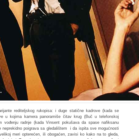
rijante rediteljskog rukopisa: i duge statične kadrove (kada se
ve u kojima kamera panoramiše čitav krug (Buč u telefonskoj
nom vođenju radnje (kada Vinsent pokušava da spase nafiksanu
e neprekidno poigrava sa gledalištem i da ispita sve mogućnosti
elikoj meri opterećen, ili obogaćen, zavisi ko kako na to gleda,