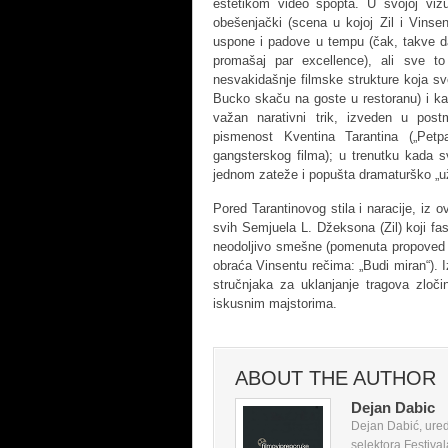
estetikom video spopta. U svojoj viz
obešenjački (scena u kojoj Zil i Vinse
uspone i padove u tempu (čak, takve da 
promašaj par excellence), ali sve t
nesvakidašnje filmske strukture koja sv
Bucko skaču na goste u restoranu) i kad
važan narativni trik, izveden u pos
pismenost Kventina Tarantina („Pe
gangsterskog filma); u trenutku kada sv
jednom zateže i popušta dramaturško „u
Pored Tarantinovog stila i naracije, iz o
svih Semjuela L. Džeksona (Zil) koji fasc
neodoljivo smešne (pomenuta propoved pr
obraća Vinsentu rečima: „Budi miran“). Iz
stručnjaka za uklanjanje tragova zlo
iskusnim majstorima.
ABOUT THE AUTHOR
Dejan Dabic
Dejan Dabić, ured
selektora Festival