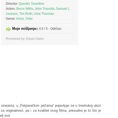
Director:
Quentin Tarantino
Actors:
Bruce Willis
,
John Travolta
,
Samuel L.
Jackson
,
Tim Roth
,
Uma Thurman
Genre:
Krimi
,
Triler
Moje mišljenje::
4.5 / 5 - Odličan
Reviewed by: Dejan Dabic
 sineasta, u „Petparačkim pričama“ pojavljuje se u trostrukoj ulozi
 za originalnost, pa i za kvalitet ovog filma, presudno je to što je
elj ove