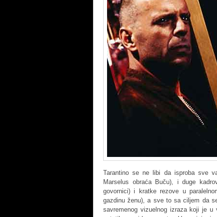
Tarantino se ne libi da isproba sve va
Marselus obraća Buču), i duge kadro
govornici) i kratke rezove u paralel
gazdinu ženu), a sve to sa ciljem da s
savremenog vizuelnog izraza koji je u v