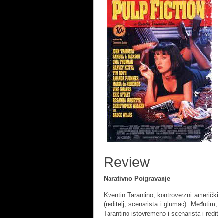
Review
Narativno Poigravanje
Kventin Tarantino, kontroverzni američki
(reditelj, scenarista i glumac). Međutim,
Tarantino istovremeno i scenarista i redit