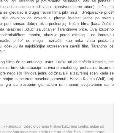
uelnoj igri Tarantino je povremeno neumeren, čak se ponaša i
nt upadaju u sobu kradljivaca tajanstvene crne tašne), priča ima
se gledalac u drugoj trećini filma pita nisu li „Petparačke priče“
o nije dovoljno da dovede u pitanje kvalitet jedne po svemu
oj puni smisao dobija tek u poslednjoj trećini filma (kada Zečić i
a nalazimo i „ključ“ za „čitanje“ Tarantinove priče. Ovaj izuzetno
tmodernističkom maniru, ukazuje pored ostalog i na žanrovsu
tparačke priče“ se mogu označiti kao neka vrsta podžanra
i očekuju da najobičnijim razrešenjem završi film, Tarantino još
že“.
vog filma će za antologiju ostati i neke od glumačkih kreacija, pre
inira time što situacije na ivici dramatičnog, pretvara u bizarne i
e nego što likvidira jednu od žrtava ili u završnoj sceni kada se
 brojne ekipe vredi posebno pomenuti i Harvija Kajtela (Vulf), koji
čina igra sa izuzetnim glumačkim rafinmanom svojstvenim samo
nik Filmskog i video programa Niškog kulturnog centra, jedan od
a glumačkih ostvarenja u Nišu i filmski kritičar, član Fipresci Srbije