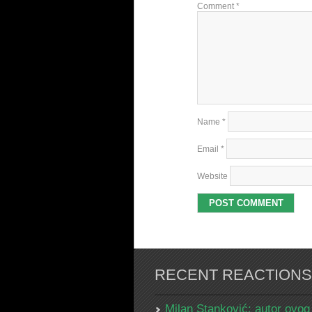
Comment
*
Name
*
Email
*
Website
RECENT REACTIONS
Milan Stanković: autor ovog