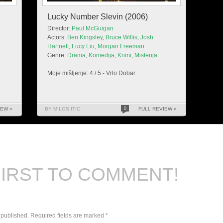
Lucky Number Slevin (2006)
Director:
Paul McGuigan
Actors:
Ben Kingsley
,
Bruce Willis
,
Josh
Hartnett
,
Lucy Liu
,
Morgan Freeman
Genre:
Drama
,
Komedija
,
Krimi
,
Misterija
Moje mišljenje: 4 / 5 - Vrlo Dobar
IEW »
BY MILOS ITIC
0
FULL REVIEW »
FIRST TO COMMENT!
 published.
Required fields are marked
*