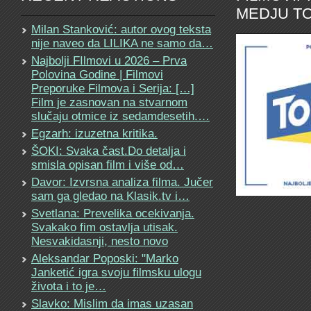
MEDJU TO
Milan Stanković: autor ovog teksta
nije naveo da LILIKA ne samo da…
Najbolji FIlmovi u 2026 – Prva
Polovina Godine | Filmovi
Preporuke Filmova i Serija: […]
Film je zasnovan na stvarnom
slučaju otmice iz sedamdesetih.…
Egzarh: izuzetna kritika.
ŠOKI: Svaka čast.Do detalja i
smisla opisan film i više od…
Davor: Izvrsna analiza filma. Jučer
sam ga gledao na Klasik.tv i…
Svetlana: Prevelika ocekivanja.
Svakako fim ostavlja utisak.
Nesvakidasnji, nesto novo
Aleksandar Poposki: "Marko
Janketić igra svoju filmsku ulogu
života i to je…
Slavko: Mislim da imas uzasan