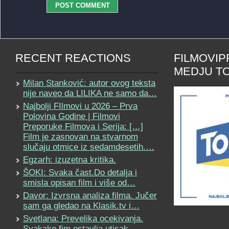
RECENT REACTIONS
FILMOVI
MEDJU TO
Milan Stanković: autor ovog teksta
nije naveo da LILIKA ne samo da…
Najbolji FIlmovi u 2026 – Prva
Polovina Godine | Filmovi
Preporuke Filmova i Serija: […]
Film je zasnovan na stvarnom
slučaju otmice iz sedamdesetih.…
Egzarh: izuzetna kritika.
ŠOKI: Svaka čast.Do detalja i
smisla opisan film i više od…
Davor: Izvrsna analiza filma. Jučer
sam ga gledao na Klasik.tv i…
Svetlana: Prevelika ocekivanja.
Svakako fim ostavlja utisak.