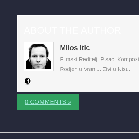
ABOUT THE AUTHOR
Milos Itic
Filmski Reditelj. Pisac. Kompoz
Rodjen u Vranju. Zivi u Nisu.
0 COMMENTS »