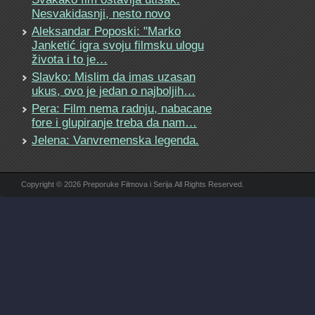
Nesvakidasnji, nesto novo
Aleksandar Poposki: "Marko
Janketić igra svoju filmsku ulogu
života i to je…
Slavko: Mislim da imas uzasan
ukus, ovo je jedan o najboljih…
Pera: Film nema radnju, nabacane
fore i glupiranje treba da nam…
Jelena: Vanvremenska legenda.
Copyright © 2026 Preporuke Filmova i Serija All Rights Reserved.