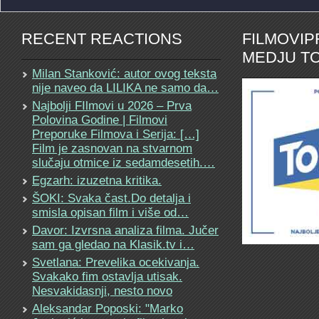
RECENT REACTIONS
FILMOVI
MEDJU TO
Milan Stanković: autor ovog teksta
nije naveo da LILIKA ne samo da…
Najbolji FIlmovi u 2026 – Prva
Polovina Godine | Filmovi
Preporuke Filmova i Serija: […]
Film je zasnovan na stvarnom
slučaju otmice iz sedamdesetih.…
Egzarh: izuzetna kritika.
ŠOKI: Svaka čast.Do detalja i
smisla opisan film i više od…
Davor: Izvrsna analiza filma. Jučer
sam ga gledao na Klasik.tv i…
Svetlana: Prevelika ocekivanja.
Svakako fim ostavlja utisak.
Nesvakidasnji, nesto novo
Aleksandar Poposki: "Marko