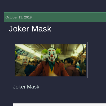
October 13, 2019
Joker Mask
0 COMMENTS »
Joker Mask