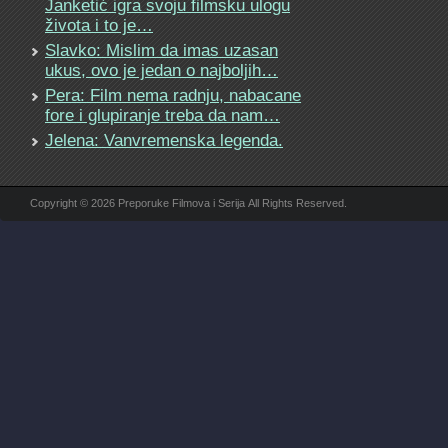
Janketić igra svoju filmsku ulogu
života i to je…
Slavko: Mislim da imas uzasan
ukus, ovo je jedan o najboljih…
Pera: Film nema radnju, nabacane
fore i glupiranje treba da nam…
Jelena: Vanvremenska legenda.
Copyright © 2026 Preporuke Filmova i Serija All Rights Reserved.