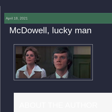
April 18, 2021
McDowell, lucky man
0 COMMENTS »
ABOUT THE AUTHOR