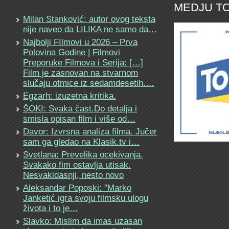
MEDJU TO
Milan Stanković: autor ovog teksta
nije naveo da LILIKA ne samo da…
Najbolji FIlmovi u 2026 – Prva
Polovina Godine | Filmovi
Preporuke Filmova i Serija: […]
Film je zasnovan na stvarnom
slučaju otmice iz sedamdesetih.…
Egzarh: izuzetna kritika.
ŠOKI: Svaka čast.Do detalja i
smisla opisan film i više od…
Davor: Izvrsna analiza filma. Jučer
sam ga gledao na Klasik.tv i…
Svetlana: Prevelika ocekivanja.
Svakako fim ostavlja utisak.
Nesvakidasnji, nesto novo
Aleksandar Poposki: "Marko
Janketić igra svoju filmsku ulogu
života i to je…
Slavko: Mislim da imas uzasan