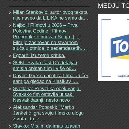
MEDJU TO
Milan Stanković: autor ovog teksta
nije naveo da LILIKA ne samo da…
Najbolji FIlmovi u 2026 – Prva
Polovina Godine | Filmovi
Preporuke Filmova i Serija: […]
Film je zasnovan na stvarnom
slučaju otmice iz sedamdesetih.…
Egzarh: izuzetna kritika.
ŠOKI: Svaka čast.Do detalja i
smisla opisan film i više od…
Davor: Izvrsna analiza filma. Jučer
sam ga gledao na Klasik.tv i…
Svetlana: Prevelika ocekivanja.
Svakako fim ostavlja utisak.
Nesvakidasnji, nesto novo
Aleksandar Poposki: "Marko
Janketić igra svoju filmsku ulogu
života i to je…
Slavko: Mislim da imas uzasan