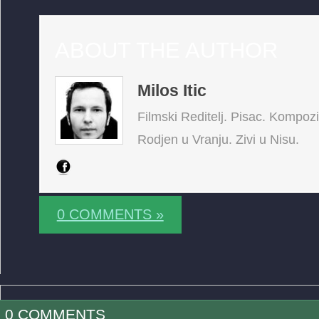
ABOUT THE AUTHOR
Milos Itic
Filmski Reditelj. Pisac. Kompoz
Rodjen u Vranju. Zivi u Nisu.
0 COMMENTS »
0 COMMENTS