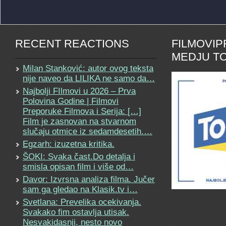
RECENT REACTIONS
FILMOVI
MEDJU TO
Milan Stanković: autor ovog teksta
nije naveo da LILIKA ne samo da…
Najbolji FIlmovi u 2026 – Prva
Polovina Godine | Filmovi
Preporuke Filmova i Serija: […]
Film je zasnovan na stvarnom
slučaju otmice iz sedamdesetih.…
Egzarh: izuzetna kritika.
ŠOKI: Svaka čast.Do detalja i
smisla opisan film i više od…
Davor: Izvrsna analiza filma. Jučer
sam ga gledao na Klasik.tv i…
Svetlana: Prevelika ocekivanja.
Svakako fim ostavlja utisak.
Nesvakidasnji, nesto novo