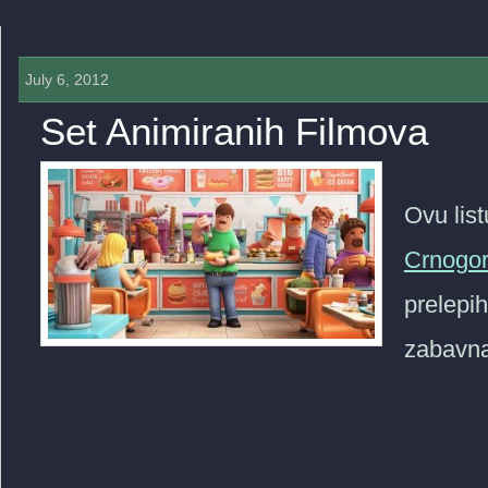
July 6, 2012
Set Animiranih Filmova
0 COMMENTS »
Ovu list
Crnogo
prelepih
zabavna