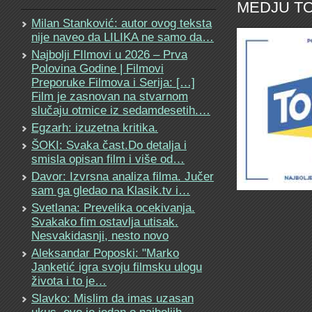
MEDJU TO
Milan Stanković: autor ovog teksta
nije naveo da LILIKA ne samo da…
Najbolji FIlmovi u 2026 – Prva
Polovina Godine | Filmovi
Preporuke Filmova i Serija: […]
Film je zasnovan na stvarnom
slučaju otmice iz sedamdesetih.…
Egzarh: izuzetna kritika.
ŠOKI: Svaka čast.Do detalja i
smisla opisan film i više od…
Davor: Izvrsna analiza filma. Jučer
sam ga gledao na Klasik.tv i…
Svetlana: Prevelika ocekivanja.
Svakako fim ostavlja utisak.
Nesvakidasnji, nesto novo
Aleksandar Poposki: "Marko
Janketić igra svoju filmsku ulogu
života i to je…
Slavko: Mislim da imas uzasan