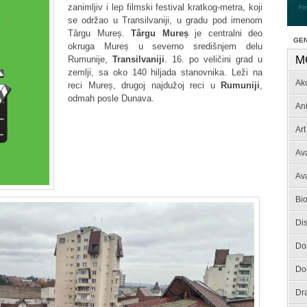
zanimljiv i lep filmski festival kratkog-metra, koji
se održao u Transilvaniji, u gradu pod imenom
Târgu Mureș.
Târgu Mureș
je centralni deo
GE
okruga Mureș u severno središnjem delu
M
Rumunije,
Transilvaniji
. 16. po veličini grad u
zemlji, sa oko 140 hiljada stanovnika. Leži na
Akc
reci Mureș, drugoj najdužoj reci u
Rumuniji
,
odmah posle Dunava.
An
Art
Av
Av
Bio
Dis
Do
Do
Dr