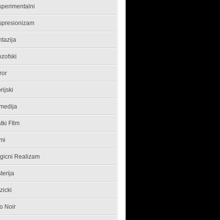
sperimentalni
spresionizam
tazija
ozofski
ror
orijski
medija
tki FIlm
mi
gicni Realizam
terija
zicki
o Noir