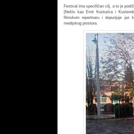
Festival ima specifičan cilj, a to je podr
(Nešto kao Emir Kusturica i Kustendor
filmskom repertoaru i dopunjuje jaz k
medijskog prostora.