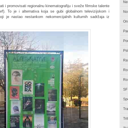
Ne
žati i promovisati regionalnu kinematografiju i sveže filmske talente
f). To je i alternativa koja se gubi globalnom televizijskom i
No
oji je nastao nestankom nekomercijalnih kulturnih sadržaja iz
On
Pa
Po
Psi
Ra
Ro
Ro
SF
Spo
Tr
Tri