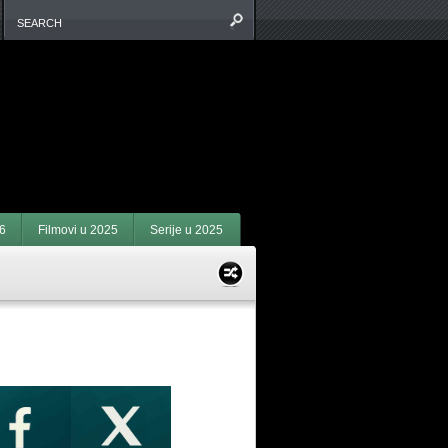
6
Filmovi u 2025
Serije u 2025
ACEBOOK I X: