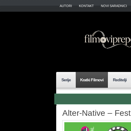
AUTORI
KONTAKT
NOVI SARADNICI
Serije
Kratki Filmovi
Reditelji
Alter-Native – Fes