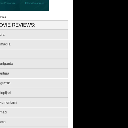
NRES
OVIE REVIEWS:
ija
imacija
antgarda
antura
grafski
topijski
kumentarni
maci
ama