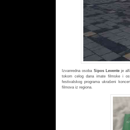
Izvanredna osoba
Sipos Levente
je alf
tokom celog dana imate filmske i ost
festivalskog programa ukrašeni koncer
filmova iz regiona.