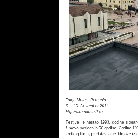
Targu-Mures, Romania
6. – 10. Novembar 2019
http://alternativeiff.ro
Festival je nastao 1993. godine slogan
filmova poslednjih 50 godina. Godine 199
kratkog filma, predstavljajući filmove iz 