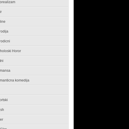
orealizam
ir
line
rodija
rodicni
holoski Horor
tni
mansa
manticna komedija
rtski
ash
ler