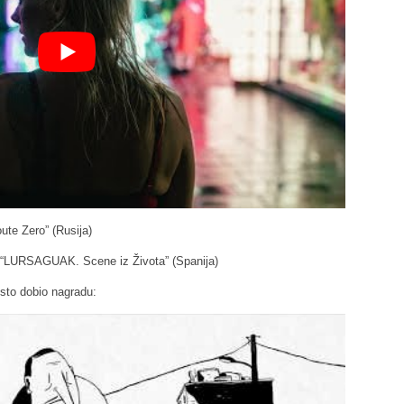
ute Zero” (Rusija)
i “LURSAGUAK. Scene iz Života” (Spanija)
 isto dobio nagradu: