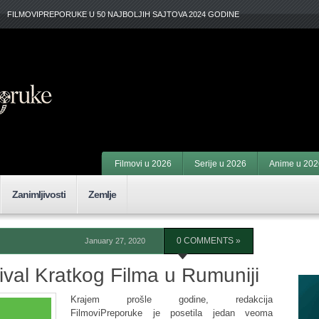
FILMOVIPREPORUKE U 50 NAJBOLJIH SAJTOVA 2024 GODINE
Filmovi u 2026
Serije u 2026
Anime u 202
Zanimljivosti
Zemlje
January 27, 2020
0 COMMENTS »
F
tival Kratkog Filma u Rumuniji
Krajem prošle godine, redakcija
FilmoviPreporuke je posetila jedan veoma