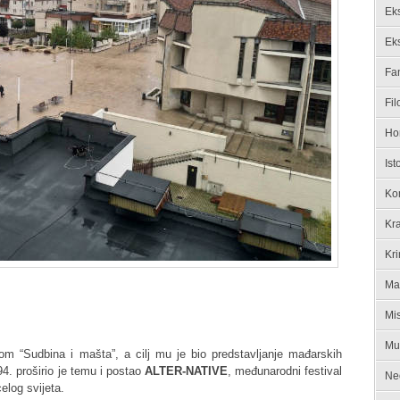
Ek
Ek
Fan
Fil
Ho
Ist
Ko
Kra
Kri
Ma
Mis
Mu
om “Sudbina i mašta”, a cilj mu je bio predstavljanje mađarskih
4. proširio je temu i postao
ALTER-NATIVE
, međunarodni festival
Ne
celog svijeta.