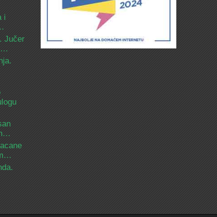
 i
d…
. Jučer
 i…
nja.
o
ulogu
san
ih…
bacane
nam…
nda.