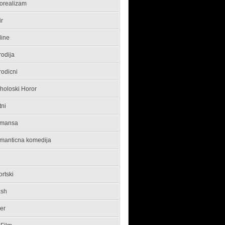
orealizam
ir
line
rodija
rodicni
holoski Horor
tni
mansa
manticna komedija
rtski
ash
ler