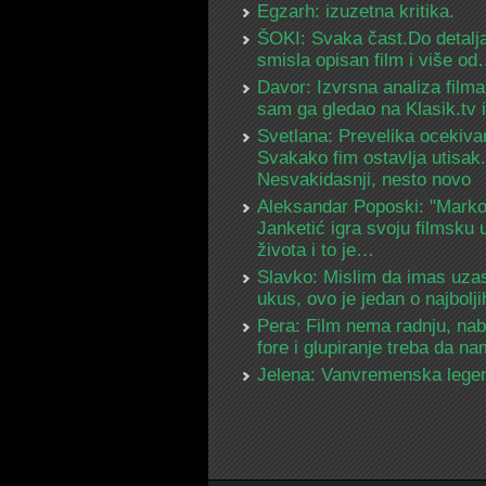
Egzarh: izuzetna kritika.
ŠOKI: Svaka čast.Do detalja
smisla opisan film i više o
Davor: Izvrsna analiza filma
sam ga gledao na Klasik.tv
Svetlana: Prevelika ocekiva
Svakako fim ostavlja utisak.
Nesvakidasnji, nesto novo
Aleksandar Poposki: "Mark
Janketić igra svoju filmsku 
života i to je…
Slavko: Mislim da imas uza
ukus, ovo je jedan o najbolj
Pera: Film nema radnju, na
fore i glupiranje treba da 
Jelena: Vanvremenska lege