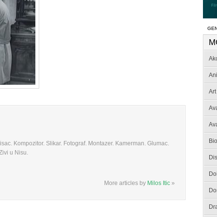
GE
M
Akc
An
Art
Av
Av
Bio
 Pisac. Kompozitor. Slikar. Fotograf. Montazer. Kamerman. Glumac.
ivi u Nisu.
Dis
Do
More articles by
Milos Itic
»
Do
Dr