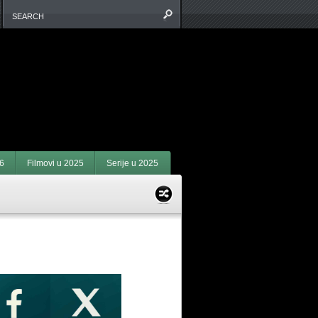
6
Filmovi u 2025
Serije u 2025
ACEBOOK I X: