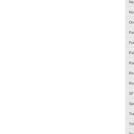
Ne
No
On
Pa
Po
Psi
Ra
Ro
Ro
SF
Spo
Tr
Tri