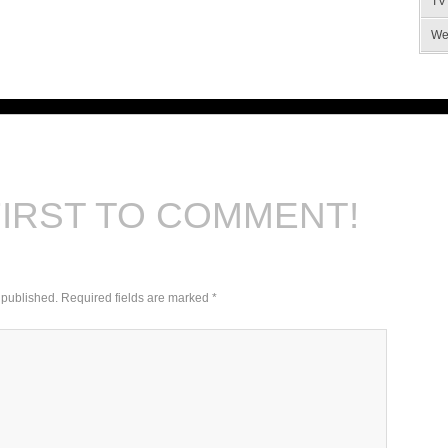
TV
We
FIRST TO COMMENT!
 published.
Required fields are marked
*