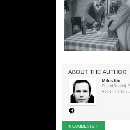
ABOUT THE AUTHOR
Milos Itic
Filmski Reditelj.
Rodjen u Vranju. Z
0 COMMENTS »