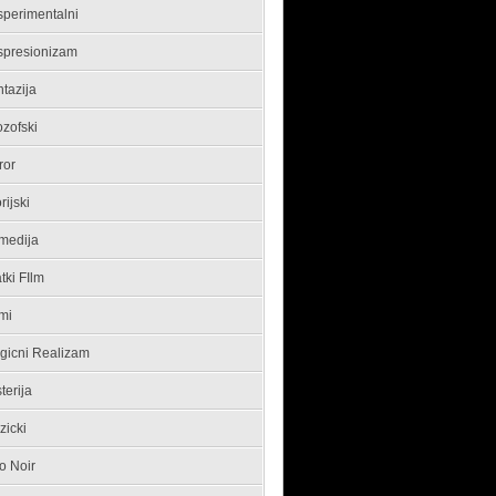
sperimentalni
spresionizam
tazija
ozofski
ror
orijski
medija
tki FIlm
mi
gicni Realizam
terija
zicki
o Noir