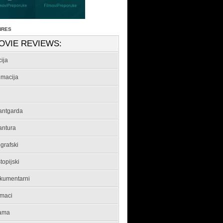
NRES
OVIE REVIEWS:
ija
imacija
antgarda
antura
grafski
topijski
kumentarni
maci
ama