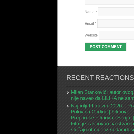
Name
*
Email
*
Website
RECENT REACTIONS
Milan Stanković: autor ovog
nije naveo da LILIKA ne s
Najbolji FIlmovi u 2026 – Pr
Polovina Godine | Filmovi
Preporuke Filmova i Serija:
Film je zasnovan na stvarn
slučaju otmice iz sedamdes