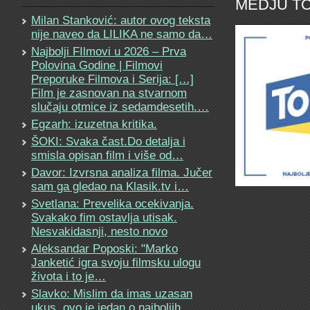
MEDJU TO
Milan Stanković: autor ovog teksta
nije naveo da LILIKA ne samo da…
Najbolji FIlmovi u 2026 – Prva
Polovina Godine | Filmovi
Preporuke Filmova i Serija: […]
Film je zasnovan na stvarnom
slučaju otmice iz sedamdesetih.…
Egzarh: izuzetna kritika.
ŠOKI: Svaka čast.Do detalja i
smisla opisan film i više od…
Davor: Izvrsna analiza filma. Jučer
sam ga gledao na Klasik.tv i…
Svetlana: Prevelika ocekivanja.
Svakako fim ostavlja utisak.
Nesvakidasnji, nesto novo
Aleksandar Poposki: "Marko
Janketić igra svoju filmsku ulogu
života i to je…
Slavko: Mislim da imas uzasan
ukus, ovo je jedan o najboljih…