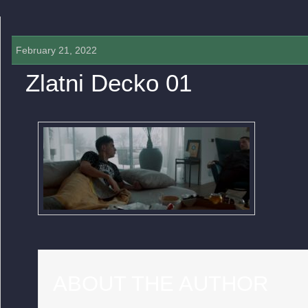
February 21, 2022
Zlatni Decko 01
0 COMMENTS »
ABOUT THE AUTHOR