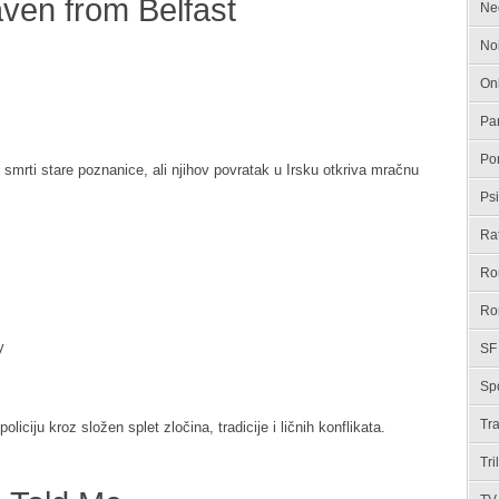
ven from Belfast
Ne
No
On
Pa
Po
n smrti stare poznanice, ali njihov povratak u Irsku otkriva mračnu
Psi
Ra
Ro
Ro
y
SF
Spo
Tr
liciju kroz složen splet zločina, tradicije i ličnih konflikata.
Tri