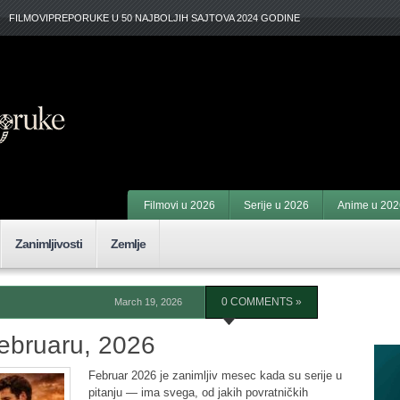
FILMOVIPREPORUKE U 50 NAJBOLJIH SAJTOVA 2024 GODINE
Filmovi u 2026
Serije u 2026
Anime u 202
Zanimljivosti
Zemlje
March 19, 2026
0 COMMENTS »
F
Februaru, 2026
Februar 2026 je zanimljiv mesec kada su serije u
pitanju — ima svega, od jakih povratničkih