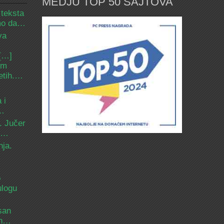
MEDJU TOP 50 SAJTOVA
 teksta
amo da…
va
 […]
om
etih.…
 i
d…
. Jučer
 i…
nja.
o
ulogu
san
ih…