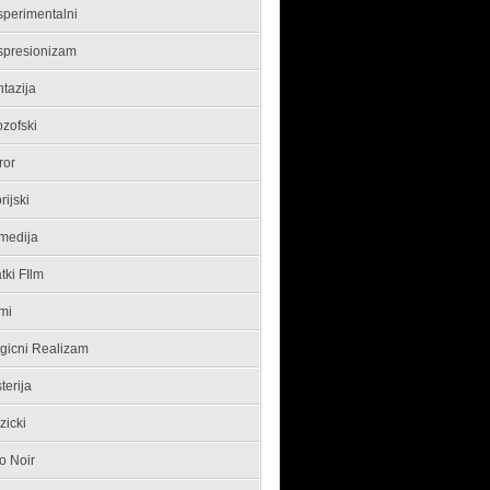
sperimentalni
spresionizam
tazija
ozofski
ror
orijski
medija
tki FIlm
mi
gicni Realizam
terija
zicki
o Noir