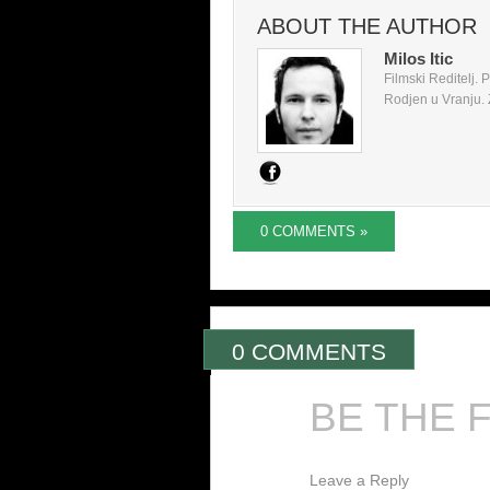
ABOUT THE AUTHOR
Milos Itic
Filmski Reditelj.
Rodjen u Vranju. Z
0 COMMENTS »
0 COMMENTS
BE THE 
Leave a Reply