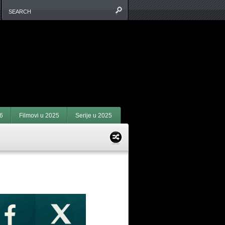
6
Filmovi u 2025
Serije u 2025
ACEBOOK I X: