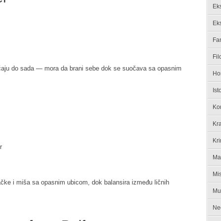
Ek
Ek
Fan
Fil
lučaju do sada — mora da brani sebe dok se suočava sa opasnim
Ho
Ist
Ko
Kra
Kri
r
Ma
Mis
ačke i miša sa opasnim ubicom, dok balansira između ličnih
Mu
Ne