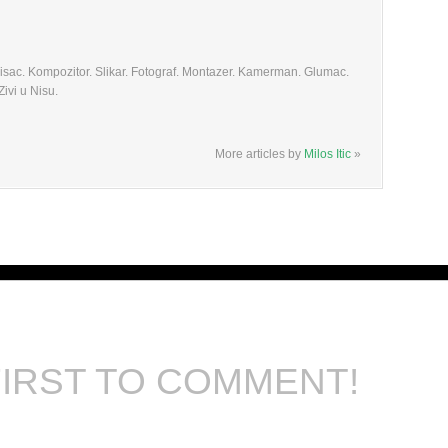
 Pisac. Kompozitor. Slikar. Fotograf. Montazer. Kamerman. Glumac.
ivi u Nisu.
More articles by
Milos Itic
»
FIRST TO COMMENT!