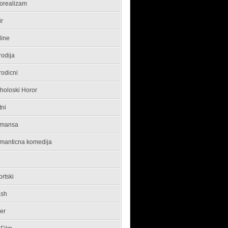
orealizam
ir
line
rodija
rodicni
holoski Horor
tni
mansa
manticna komedija
rtski
ash
ler