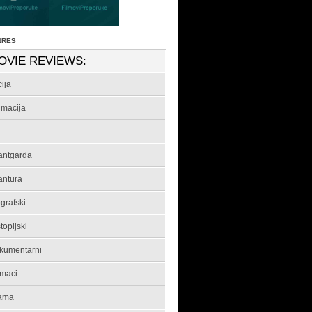
NRES
OVIE REVIEWS:
ija
imacija
antgarda
antura
grafski
topijski
kumentarni
maci
ama