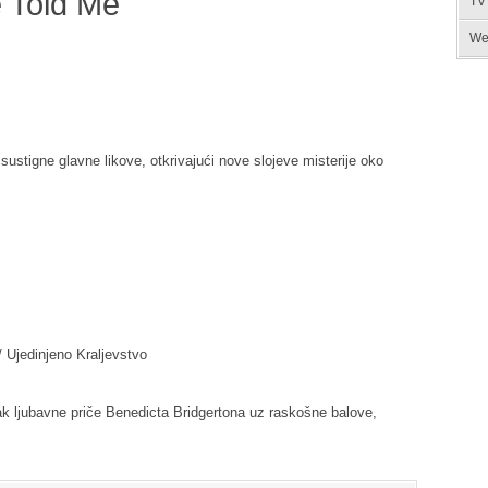
 Told Me
TV
We
sustigne glavne likove, otkrivajući nove slojeve misterije oko
 Ujedinjeno Kraljevstvo
k ljubavne priče Benedicta Bridgertona uz raskošne balove,