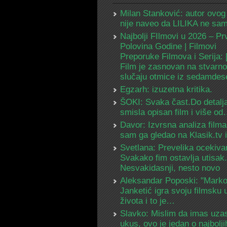
Milan Stanković: autor ovog
nije naveo da LILIKA ne s
Najbolji FIlmovi u 2026 – Pr
Polovina Godine | Filmovi
Preporuke Filmova i Serija:
Film je zasnovan na stvarn
slučaju otmice iz sedamdes
Egzarh: izuzetna kritika.
ŠOKI: Svaka čast.Do detalja
smisla opisan film i više o
Davor: Izvrsna analiza filma
sam ga gledao na Klasik.tv
Svetlana: Prevelika ocekiva
Svakako fim ostavlja utisak.
Nesvakidasnji, nesto novo
Aleksandar Poposki: "Mark
Janketić igra svoju filmsku 
života i to je…
Slavko: Mislim da imas uza
ukus, ovo je jedan o najbolj