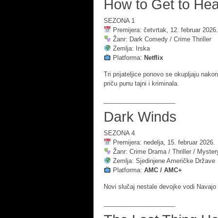
How to Get to Hea
SEZONA 1
Premijera: četvrtak, 12. februar 2026.
Žanr: Dark Comedy / Crime Thriller
Zemlja: Irska
Platforma:
Netflix
Tri prijateljice ponovo se okupljaju nako
priču punu tajni i kriminala.
_____________________
Dark Winds
SEZONA 4
Premijera: nedelja, 15. februar 2026.
Žanr: Crime Drama / Thriller / Myster
Zemlja: Sjedinjene Američke Države
Platforma:
AMC / AMC+
Novi slučaj nestale devojke vodi Navajo po
_____________________