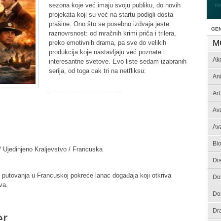
sezona koje već imaju svoju publiku, do novih
projekata koji su već na startu podigli dosta
prašine. Ono što se posebno izdvaja jeste
GE
raznovrsnost: od mračnih krimi priča i trilera,
M
preko emotivnih drama, pa sve do velikih
produkcija koje nastavljaju već poznate i
Akc
interesantne svetove. Evo liste sedam izabranih
serija, od toga cak tri na netfliksu:
An
_____________________
Art
Av
Av
Bio
 Ujedinjeno Kraljevstvo / Francuska
Dis
putovanja u Francuskoj pokreće lanac događaja koji otkriva
Do
va.
Do
Dr
er