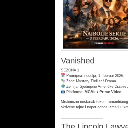
Vanished
SEZONA 1
Premijera: nedelja, 1. februar 2026.
Žanr: Mystery Thriller / Drama
Zemlja: Sjedinjene Američke Države /
Platforma:
MGM+ / Prime Video
Misteriozni nestanak tokom romantičnog 
skrivene tajne i napet odnos između liko
_____________________
The Lincoln Lawy