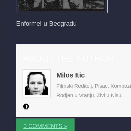
Enformel-u-Beogradu
ABOUT THE AUTHOR
Milos Itic
Filmski Reditelj. Pisac. Kompoz
Rodjen u Vranju. Zivi u Nisu.
0 COMMENTS »