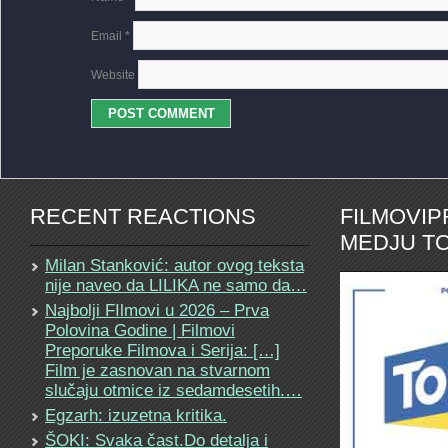
Email
*
Website
RECENT REACTIONS
FILMOVI
MEDJU TO
Milan Stanković: autor ovog teksta
nije naveo da LILIKA ne samo da…
Najbolji FIlmovi u 2026 – Prva
Polovina Godine | Filmovi
Preporuke Filmova i Serija: […]
Film je zasnovan na stvarnom
slučaju otmice iz sedamdesetih.…
Egzarh: izuzetna kritika.
ŠOKI: Svaka čast.Do detalja i