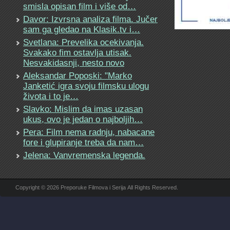
smisla opisan film i više od…
Davor: Izvrsna analiza filma. Jučer
sam ga gledao na Klasik.tv i…
Svetlana: Prevelika ocekivanja.
Svakako fim ostavlja utisak.
Nesvakidasnji, nesto novo
Aleksandar Poposki: "Marko
Janketić igra svoju filmsku ulogu
života i to je…
Slavko: Mislim da imas uzasan
ukus, ovo je jedan o najboljih…
Pera: Film nema radnju, nabacane
fore i glupiranje treba da nam…
Jelena: Vanvremenska legenda.
Copyright © 2026 Preporuke Filmova i Serija All Rights Reserved.