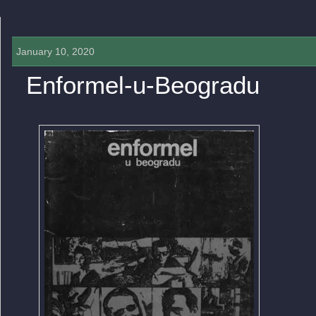
January 10, 2020
Enformel-u-Beogradu
0 COMMENTS »