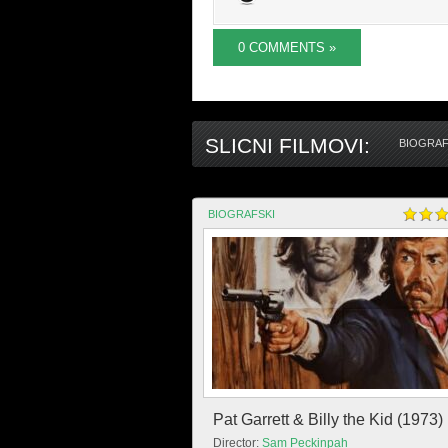
0 COMMENTS »
SLICNI FILMOVI:
BIOGRAF
BIOGRAFSKI
Pat Garrett & Billy the Kid (1973)
Director:
Sam Peckinpah