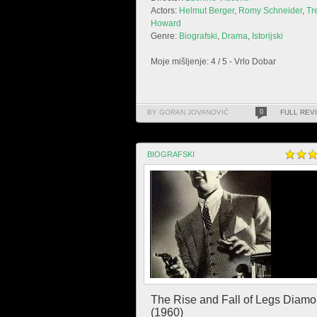
Actors:
Helmut Berger
,
Romy Schneider
,
Tr
Howard
Genre:
Biografski
,
Drama
,
Istorijski
Moje mišljenje: 4 / 5 - Vrlo Dobar
BY GORAN JOVANOVIĆ
0
FULL REV
BIOGRAFSKI
The Rise and Fall of Legs Diam
(1960)