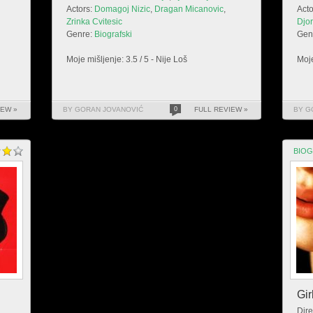
Actors:
Domagoj Nizic
,
Dragan Micanovic
,
Acto
Zrinka Cvitesic
Djor
Genre:
Biografski
Gen
Moje mišljenje: 3.5 / 5 - Nije Loš
Moje
IEW »
BY GORAN JOVANOVIĆ
0
FULL REVIEW »
BY G
BIOG
Gir
Dire