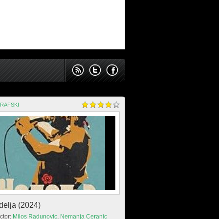
RAFSKI
elja (2024)
ctor:
Milos Radunovic
,
Nemanja Ceranic