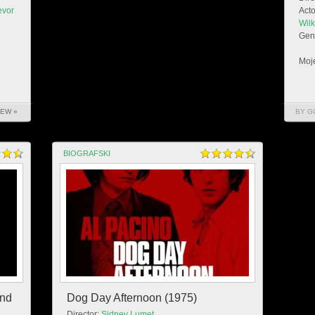
evor
Acto
Wil
Gen
Moje
IEW »
BY G
BIOGRAFSKI
ond
Dog Day Afternoon (1975)
Director:
Sidney Lumet