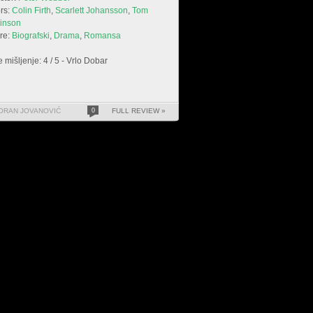
rs:
Colin Firth
,
Scarlett Johansson
,
Tom
kinson
re:
Biografski
,
Drama
,
Romansa
 mišljenje: 4 / 5 - Vrlo Dobar
ORAN JOVANOVIĆ
0
FULL REVIEW »