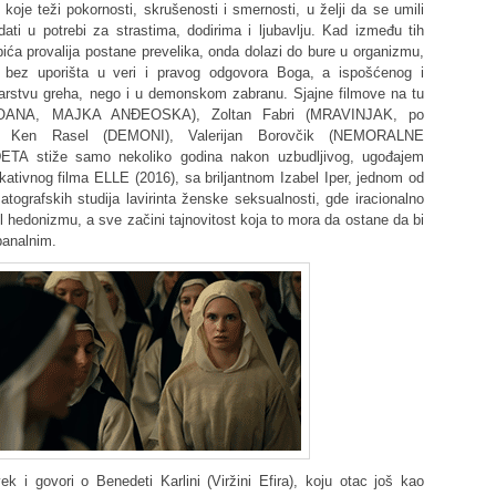
 koje teži pokornosti, skrušenosti i smernosti, u želji da se umili
i u potrebi za strastima, dodirima i ljubavlju. Kad između tih
bića provalija postane prevelika, onda dolazi do bure u organizmu,
 bez uporišta u veri i pravog odgovora Boga, a ispošćenog i
arstvu greha, nego i u demonskom zabranu. Sjajne filmove na tu
 (JOANA, MAJKA ANĐEOSKA), Zoltan Fabri (MRAVINJAK, po
), Ken Rasel (DEMONI), Valerijan Borovčik (NEMORALNE
A stiže samo nekoliko godina nakon uzbudljivog, ugođajem
okativnog filma ELLE (2016), sa briljantnom Izabel Iper, jednom od
matografskih studija lavirinta ženske seksualnosti, gde iracionalno
l hedonizmu, a sve začini tajnovitost koja to mora da ostane da bi
banalnim.
i govori o Benedeti Karlini (Viržini Efira), koju otac još kao