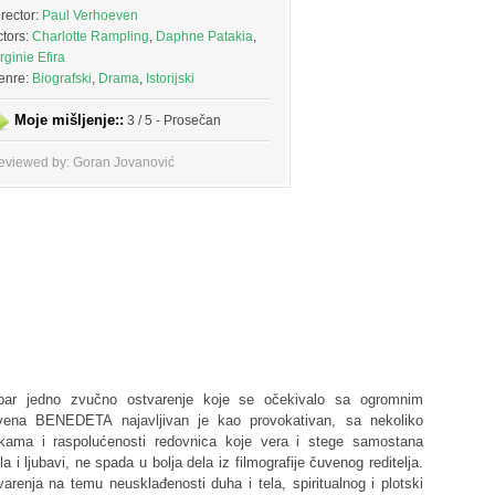
rector:
Paul Verhoeven
ctors:
Charlotte Rampling
,
Daphne Patakia
,
rginie Efira
enre:
Biografski
,
Drama
,
Istorijski
Moje mišljenje::
3 / 5 - Prosečan
eviewed by: Goran Jovanović
 bar jedno zvučno ostvarenje koje se očekivalo sa ogromnim
ovena BENEDETA najavljivan je kao provokativan, sa nekoliko
ukama i raspolućenosti redovnica koje vera i stege samostana
ela i ljubavi, ne spada u bolja dela iz filmografije čuvenog reditelja.
arenja na temu neusklađenosti duha i tela, spiritualnog i plotski