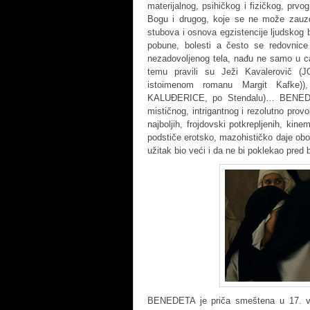
materijalnog, psihičkog i fizičkog, prvog
Bogu i drugog, koje se ne može zauzdat
stubova i osnova egzistencije ljudskog 
pobune, bolesti a često se redovnice
nezadovoljenog tela, nađu ne samo u c
temu pravili su Ježi Kavalerovič
istoimenom romanu Margit Kafke)
KALUĐERICE, po Stendalu)… BENEDET
mističnog, intrigantnog i rezolutno prov
najboljih, frojdovski potkrepljenih, kine
podstiče erotsko, mazohističko daje obo
užitak bio veći i da ne bi poklekao pred 
BENEDETA je priča smeštena u 17. vek 