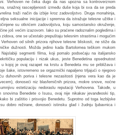
ani. Verhoven ne čeka dugo da nas upozna sa kontroverznom
ma, snažnoj rascepljenosti između duše koja bi sva da se preda
 vrelina traži način da izbije kroz zadovoljstvo. Druga monahinja,
ljna seksualne inicijacije i spremna da istražuje telesne užitke i
činjene su otkrićem zadovoljstva, koju samostansko okruženje,
 čine još većim izazovom. Iako su praćene radoznalim pogledima i
 zidova, one se učestalo prepuštaju telesnim strastima i mogućim
Verhoven od silnih prizora njihove telesne bliskosti, ne stiže da
vničke dužnosti. Možda jedino kada Bartolomea teškom mukom
ajslabiji segmenti filma, koji pomalo podsećaju na italijansko
nekritičku populaciju i nizak ukus, jeste Benedetina opsednutost
u kojoj je ovaj razapet na krstu a Benedeta mu se približava i
oje šake, istovremeno se orgazmički napaljeno trljajući o njegovo
šću duhovnih poriva i telesne nezasitosti (njena vera kao da je
vecem), donoseći niz blasfemičnih prizora, mokre snove, noćne
umnjivu estetizaciju nedoraslu reputaciji Verhovena. Takođe, u
m snovima Benedete o Isusu, ovaj nije nikakav jevanđeoski tip,
ko bi zaštitio i prisvojio Benedetu. Suprotno od toga lezbijske
 dobro režirane, donoseći istinsku glad i žudnju ljubavnica i