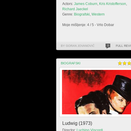
Actors:
James Coburn
,
Kris Kristofferson
,
Richard Jaeckel
Genre:
Biografski
,
Western
Moje mišljenje: 4 / 5 - Vrlo Dobar
BY GORAN JOVANOVIĆ
0
FULL REV
BIOGRAFSKI
Ludwig (1973)
Director:
Luchino Visconti