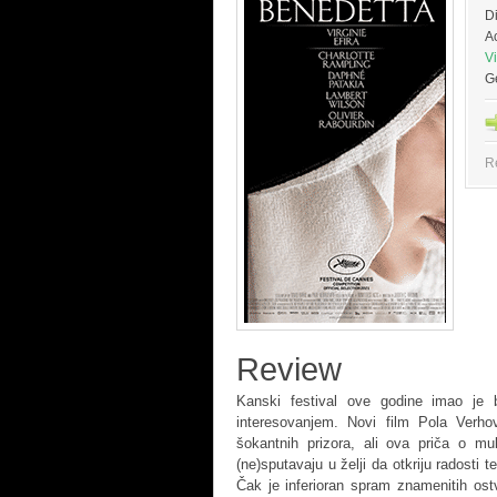
Di
A
Vi
G
R
Review
Kanski festival ove godine imao je
interesovanjem. Novi film Pola Verh
šokantnih prizora, ali ova priča o m
(ne)sputavaju u želji da otkriju radosti t
Čak je inferioran spram znamenitih ostv