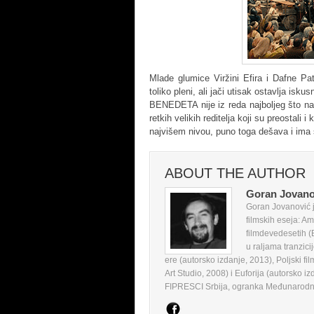
Mlade glumice Viržini Efira i Dafne Pa
toliko pleni, ali jači utisak ostavlja isk
BENEDETA nije iz reda najboljeg što nam
retkih velikih reditelja koji su preostali 
najvišem nivou, puno toga dešava i ima 
ABOUT THE AUTHOR
Goran Jovano
Goran Jovanović je
filmskih eseja: Am
filmdevedesetih (
u raljama tranzici
ere (autorsko izdanje, 2013), Poljski fi
Art Studio, 2008) i Euforija (autorsko iz
FIPRESCI Srbija, ogranka Međunarodne f