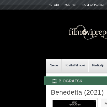
AUTORI
KONTAKT
NOVI SARADNICI
Serije
Kratki Filmovi
Reditelji
BIOGRAFSKI
Benedetta (2021)
M