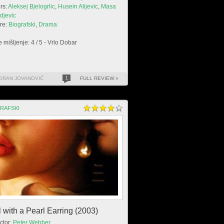
rs:
Aleksej Bjelogrlic
,
Husein Alijevic
,
Masa
djevic
re:
Biografski
,
Drama
 mišljenje: 4 / 5 - Vrlo Dobar
ORAN JOVANOVIĆ
1
FULL REVIEW »
RAFSKI
l with a Pearl Earring (2003)
ctor:
Peter Webber