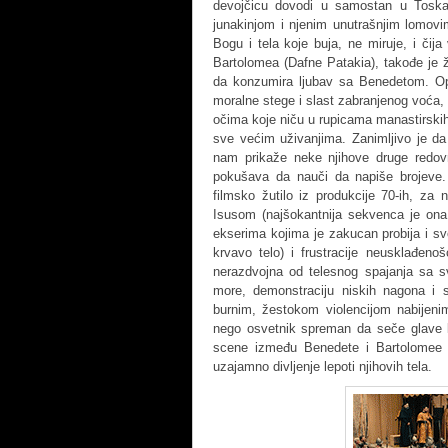
devojčicu dovodi u samostan u Tosk
junakinjom i njenim unutrašnjim lomovi
Bogu i tela koje buja, ne miruje, i čija
Bartolomea (Dafne Patakia), takođe je že
da konzumira ljubav sa Benedetom. Op
moralne stege i slast zabranjenog voća,
očima koje niču u rupicama manastirskih
sve većim uživanjima. Zanimljivo je da 
nam prikaže neke njihove druge redo
pokušava da nauči da napiše brojeve. N
filmsko žutilo iz produkcije 70-ih, za 
Isusom (najšokantnija sekvenca je ona 
ekserima kojima je zakucan probija i sv
krvavo telo) i frustracije neusklađeno
nerazdvojna od telesnog spajanja sa s
more, demonstraciju niskih nagona i s
burnim, žestokom violencijom nabijeni
nego osvetnik spreman da seče glave ka
scene između Benedete i Bartolomee su
uzajamno divljenje lepoti njihovih tela.