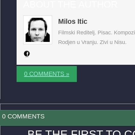
ABOUT THE AUTHOR
Milos Itic
Filmski Reditelj. Pisac. Kompoz
Rodjen u Vranju. Zivi u Nisu.
0 COMMENTS »
0 COMMENTS
BE THE FIRST TO 