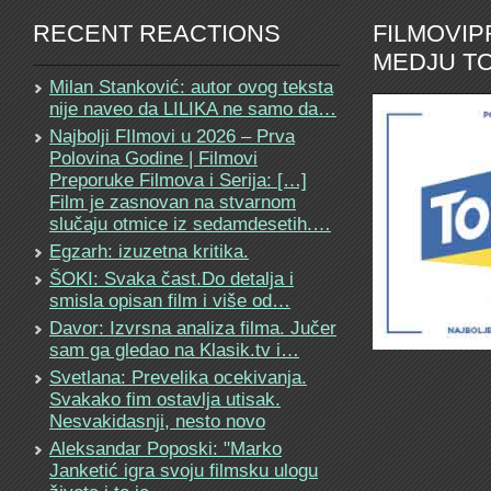
RECENT REACTIONS
FILMOVI
MEDJU TO
Milan Stanković: autor ovog teksta
nije naveo da LILIKA ne samo da…
Najbolji FIlmovi u 2026 – Prva
Polovina Godine | Filmovi
Preporuke Filmova i Serija: […]
Film je zasnovan na stvarnom
slučaju otmice iz sedamdesetih.…
Egzarh: izuzetna kritika.
ŠOKI: Svaka čast.Do detalja i
smisla opisan film i više od…
Davor: Izvrsna analiza filma. Jučer
sam ga gledao na Klasik.tv i…
Svetlana: Prevelika ocekivanja.
Svakako fim ostavlja utisak.
Nesvakidasnji, nesto novo
Aleksandar Poposki: "Marko
Janketić igra svoju filmsku ulogu