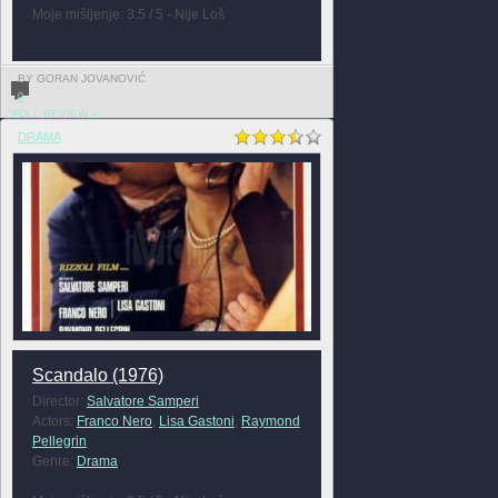
Moje mišljenje: 3.5 / 5 - Nije Loš
BY GORAN JOVANOVIĆ
0
FULL REVIEW »
DRAMA
Scandalo (1976)
Director:
Salvatore Samperi
Actors:
Franco Nero
,
Lisa Gastoni
,
Raymond
Pellegrin
Genre:
Drama