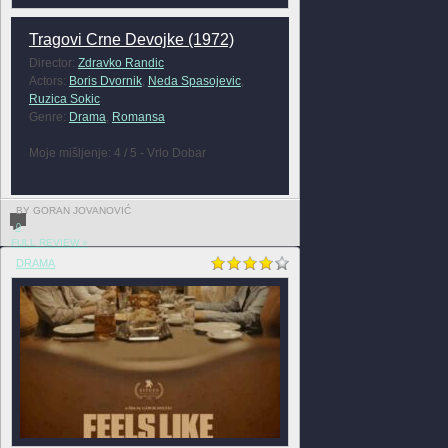
Tragovi Crne Devojke (1972)
Director:
Zdravko Randic
Actors:
Boris Dvornik
,
Neda Spasojevic
,
Ruzica Sokic
Genre:
Drama
,
Romansa
Moje mišljenje: 4 / 5 - Vrlo Dobar
BY GORAN JOVANOVIĆ
0
FULL REVIEW »
DRAMA