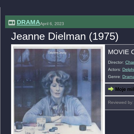
DRAMA
April 6, 2023
Jeanne Dielman (1975)
MOVIE 
Director:
Chan
Actors:
Delph
Genre:
Dram
Moje miš
Reviewed by: