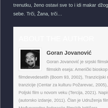
trenutku, ženo ostavi sve to i idi makar džogi
sebe. Trči, Žana, trči…
ABOUT THE AUTHOR
Goran Jovanović
Goran Jovanović je srpski filmski
filmskih eseja: Američki bioskop
filmdevedesetih (Boom 93, 2002), Tranzicijski 
tranzicije (Centar za kulturu Požarevac, 2005),
Poljski film u novom veku (Tercija, 2021). Napis
(autorsko izdanje, 2011). Član je Udruženja fi