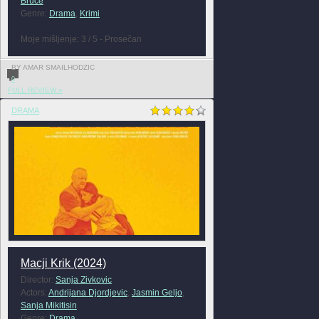
Bruce
Genre:
Drama
,
Krimi
Moje mišljenje: 3 / 5 - Prosečan
BY AMAR SMAILHODZIC
0
FULL REVIEW »
DRAMA
Macji Krik (2024)
Director:
Sanja Zivkovic
Actors:
Andrijana Djordjevic
,
Jasmin Geljo
,
Sanja Mikitisin
Genre:
Drama