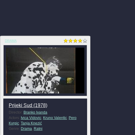
DRAMA
Prijeki Sud (1978)
Director:
Branko Ivanda
Actors:
Ivica Vidovic
,
Kruno Valentic
,
Pero
Kvrgic
,
Tanja Knezić
Genre:
Drama
,
Ratni