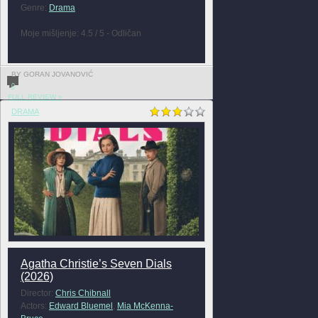
Genre:
Drama
Moje mišljenje: 4.5 / 5 - Odličan
BY GORAN JOVANOVIĆ
0
FULL REVIEW »
DRAMA
Agatha Christie’s Seven Dials
(2026)
Director:
Chris Chibnall
Actors:
Edward Bluemel
,
Mia McKenna-