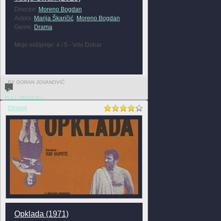
Director:
Moreno Bogdan
Actors:
Marija Škaričić
,
Moreno Bogdan
Genre:
Drama
Moje mišljenje: 4 / 5 - Vrlo Dobar
BY GORAN JOVANOVIĆ
0
FULL REVIEW »
DRAMA
Opklada (1971)