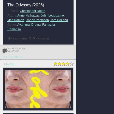
The Odyssey (2026)
Director:
Christopher Nolan
Actors:
Anne Hathaway
,
John Leguizamo
,
Matt Damon
,
Robert Pattinson
,
Tom Holland
Genre:
Avantura
,
Drama
,
Fantazija
,
Romansa
Moje mišljenje: 3 / 5 - Prosečan
BY ALEKSANDAR
JOVANOVIC
0
FULL REVIEW »
DRAMA