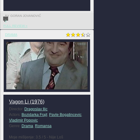
BY GORAN JOVANOVIĆ
0
FULL REVIEW »
DRAMA
Vagon Li (1976)
Director:
Dragoslav Ilic
Actors:
Bozidarka Frajt
,
Pavle Bogatincevic
,
Vladimir Popovic
Genre:
Drama
,
Romansa
Moje mišljenje: 3.5 / 5 - Nije Loš