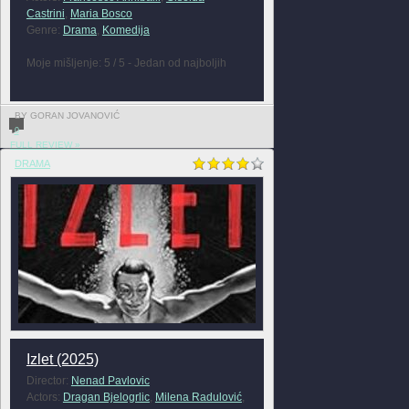
Castrini
,
Maria Bosco
Genre:
Drama
,
Komedija
Moje mišljenje: 5 / 5 - Jedan od najboljih
BY GORAN JOVANOVIĆ
0
FULL REVIEW »
DRAMA
Izlet (2025)
Director:
Nenad Pavlovic
Actors:
Dragan Bjelogrlic
,
Milena Radulović
,