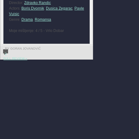
Director:
Zdravko Randic
Actors:
Boris Dvornik
,
Dusica Zegarac
,
Pavle
Vuisic
Genre:
Drama
,
Romansa
Moje mišljenje: 4 / 5 - Vrlo Dobar
BY GORAN JOVANOVIĆ
0
FULL REVIEW »