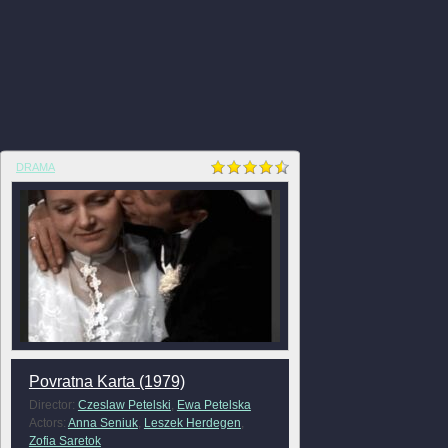
DRAMA
Povratna Karta (1979)
Director:
Czeslaw Petelski
,
Ewa Petelska
Actors:
Anna Seniuk
,
Leszek Herdegen
,
Zofia Saretok