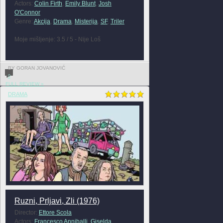
Actors:
Colin Firth
,
Emily Blunt
,
Josh
O'Connor
Genre:
Akcija
,
Drama
,
Misterija
,
SF
,
Triler
Moje mišljenje: 3.5 / 5 - Nije Loš
BY GORAN JOVANOVIĆ
0
FULL REVIEW »
DRAMA
Ruzni, Prljavi, Zli (1976)
Director:
Ettore Scola
Actors:
Francesco Anniballi
,
Giselda