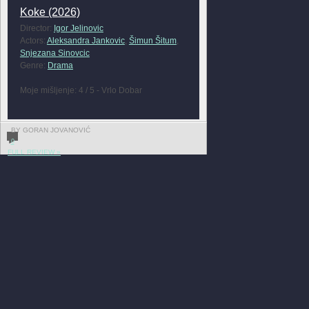
Koke (2026)
Director:
Igor Jelinovic
Actors:
Aleksandra Jankovic
,
Šimun Šitum
,
Snjezana Sinovcic
Genre:
Drama
Moje mišljenje: 4 / 5 - Vrlo Dobar
BY GORAN JOVANOVIĆ
0
FULL REVIEW »