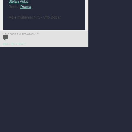
Stefan Vukic
Genre:
Drama
Moje mišljenje: 4 / 5 - Vrlo Dobar
BY GORAN JOVANOVIĆ
0
FULL REVIEW »