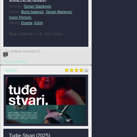
Director:
Goran Stankovic
Actors:
Boris Isakovic
,
Goran Markovic
,
Vucic Perovic
Genre:
Drama
,
Krimi
Moje mišljenje: 4 / 5 - Vrlo Dobar
BY GORAN JOVANOVIĆ
0
FULL REVIEW »
DRAMA
Tudje Stvari (2025)