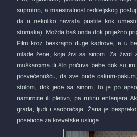
suprotno, a maestralnost rediteljskog postup
da u nekoliko navrata pustite krik umest
stomaka). Možda baš onda dok prilježno p
Film kroz beskrajno duge kadrove, a u be
mlade žene, koja živi sa sinom. Za život 
muškarcima ili što pričuva bebe dok su im 
posvećenošću, da sve bude cakum-pakum, o
stolom, dok jede sa sinom, to je po aps
namirnice ili pletivo, pa rutinu enterijer
grada, ljudi i saobraćaja. Žana je bespreko
posetioce za krevetske usluge.