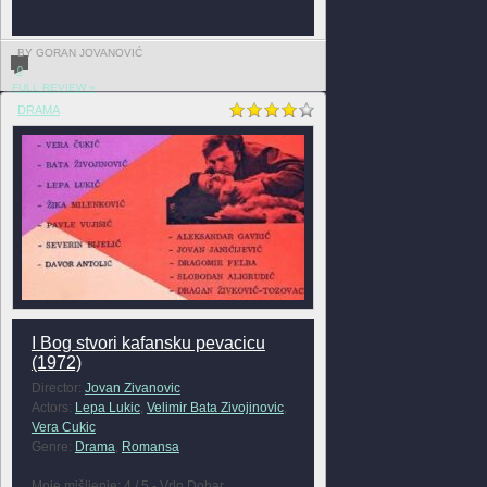
BY GORAN JOVANOVIĆ
0
FULL REVIEW »
DRAMA
I Bog stvori kafansku pevacicu
(1972)
Director:
Jovan Zivanovic
Actors:
Lepa Lukic
,
Velimir Bata Zivojinovic
,
Vera Cukic
Genre:
Drama
,
Romansa
Moje mišljenje: 4 / 5 - Vrlo Dobar