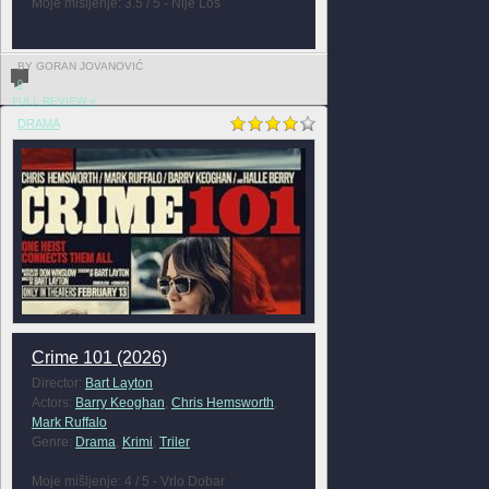
Moje mišljenje: 3.5 / 5 - Nije Loš
BY GORAN JOVANOVIĆ
0
FULL REVIEW »
DRAMA
Crime 101 (2026)
Director:
Bart Layton
Actors:
Barry Keoghan
,
Chris Hemsworth
,
Mark Ruffalo
Genre:
Drama
,
Krimi
,
Triler
Moje mišljenje: 4 / 5 - Vrlo Dobar