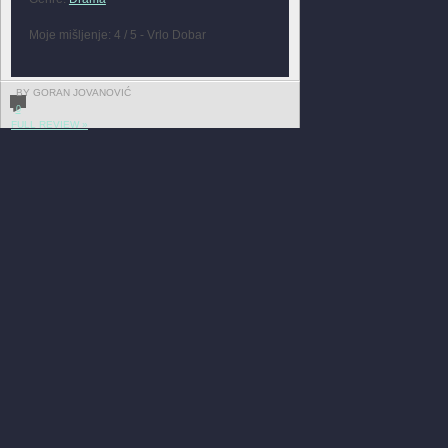
Moje mišljenje: 4 / 5 - Vrlo Dobar
BY GORAN JOVANOVIĆ
0
FULL REVIEW »