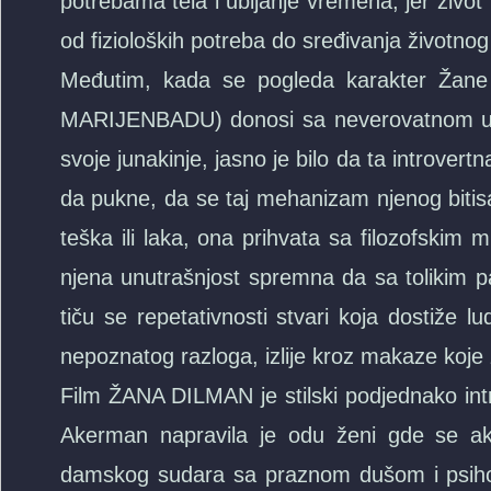
potrebama tela i ubijanje vremena, jer život 
od fizioloških potreba do sređivanja životnog
Međutim, kada se pogleda karakter Žan
MARIJENBADU) donosi sa neverovatnom uživlj
svoje junakinje, jasno je bilo da ta introve
da pukne, da se taj mehanizam njenog bitisan
teška ili laka, ona prihvata sa filozofskim mi
njena unutrašnjost spremna da sa tolikim pa
tiču se repetativnosti stvari koja dostiže 
nepoznatog razloga, izlije kroz makaze koje 
Film ŽANA DILMAN je stilski podjednako intri
Akerman napravila je odu ženi gde se akum
damskog sudara sa praznom dušom i psih