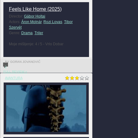
Feels Like Home (2025)
Director:
Gábor Holtai
Actors:
Áron Molnár
,
Rozi Lovas
,
Tibor
Szervét
Genre:
Drama
,
Triler
Moje mišljenje: 4 / 5 - Vrlo Dobar
BY GORAN JOVANOVIĆ
0
FULL REVIEW »
AVANTURA