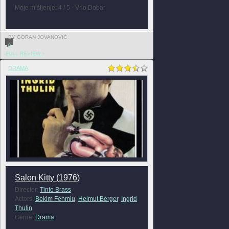
Moje mišljenje: 4 / 5 - Vrlo Dobar
BY GORAN JOVANOVIĆ
0
FULL REVIEW »
DRAMA
Salon Kitty (1976)
Director:
Tinto Brass
Actors:
Bekim Fehmiu
,
Helmut Berger
,
Ingrid
Thulin
Genre:
Drama