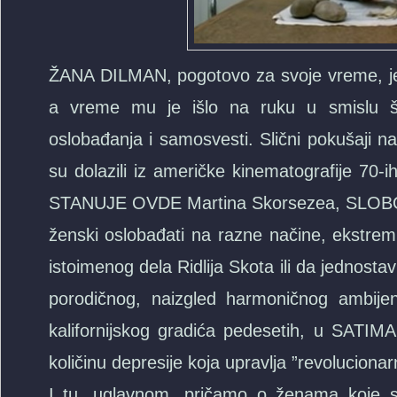
ŽANA DILMAN, pogotovo za svoje vreme, jes
a vreme mu je išlo na ruku u smislu š
oslobađanja i samosvesti. Slični pokušaji n
su dolazili iz američke kinematografije 70-ih
STANUJE OVDE Martina Skorsezea, SLOBO
ženski oslobađati na razne načine, ekstremn
istoimenog dela Ridlija Skota ili da jednost
porodičnog, naizgled harmoničnog ambij
kalifornijskog gradića pedesetih, u SATIMA
količinu depresije koja upravlja ”revoluciona
I tu, uglavnom, pričamo o ženama koje su