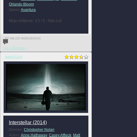
Orlando Bloom
Genre:
Avantura
Moje mišljenje: 3.5 / 5 - Nije Loš
BY MILOS RADOJKOVIC
1
FULL REVIEW »
AVANTURA
Interstellar (2014)
Director:
Christopher Nolan
Actors:
Anne Hathaway
,
Casey Affleck
,
Matt