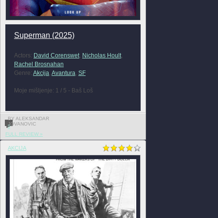
Superman (2025)
Actors:
David Corenswet
,
Nicholas Hoult
,
Rachel Brosnahan
Genre:
Akcija
,
Avantura
,
SF
Moje mišljenje: 1 / 5 - Baš Loš
BY ALEKSANDAR
JOVANOVIC
0
FULL REVIEW »
AKCIJA