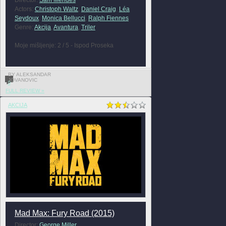
Actors:
Christoph Waltz
,
Daniel Craig
,
Léa
Seydoux
,
Monica Bellucci
,
Ralph Fiennes
Genre:
Akcija
,
Avantura
,
Triler
Moje mišljenje: 2 / 5 - Ispod Proseka
BY ALEKSANDAR
JOVANOVIC
0
FULL REVIEW »
AKCIJA
Mad Max: Fury Road (2015)
Director:
George Miller