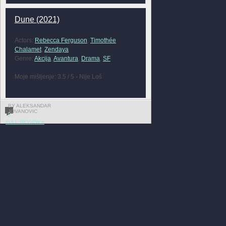
Dune (2021)
Actors:
Rebecca Ferguson
,
Timothée
Chalamet
,
Zendaya
Genre:
Akcija
,
Avantura
,
Drama
,
SF
Moje mišljenje: 3.5 / 5 - Nije Loš
BY ALEKSANDAR
JOVANOVIC
0
FULL REVIEW »