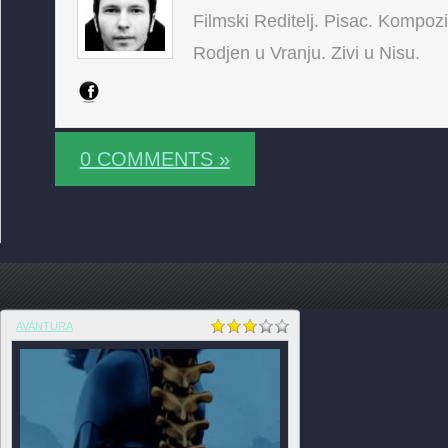
Filmski Reditelj. Pisac. Kompoz
Rodjen u Vranju. Zivi u Nisu.
0 COMMENTS »
AVANTURA