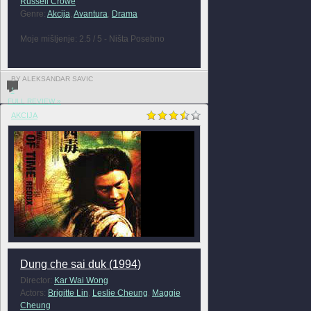
Russell Crowe
Genre:
Akcija
,
Avantura
,
Drama
Moje mišljenje: 2.5 / 5 - Ništa Posebno
BY ALEKSANDAR SAVIC
1
FULL REVIEW »
AKCIJA
Dung che sai duk (1994)
Director:
Kar Wai Wong
Actors:
Brigitte Lin
,
Leslie Cheung
,
Maggie
Cheung