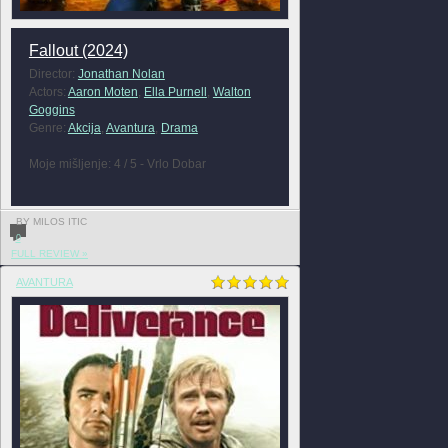
Fallout (2024)
Director:
Jonathan Nolan
Actors:
Aaron Moten
,
Ella Purnell
,
Walton
Goggins
Genre:
Akcija
,
Avantura
,
Drama
Moje mišljenje: 4 / 5 - Vrlo Dobar
BY MILOS ITIC
0
FULL REVIEW »
AVANTURA