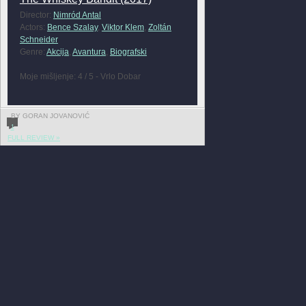
Director:
Nimród Antal
Actors:
Bence Szalay
,
Viktor Klem
,
Zoltán
Schneider
Genre:
Akcija
,
Avantura
,
Biografski
Moje mišljenje: 4 / 5 - Vrlo Dobar
BY GORAN JOVANOVIĆ
1
FULL REVIEW »