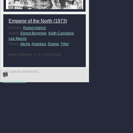
Emperor of the North (1973)
Director:
Robert Aldrich
Actors:
Ernest Borgnine
,
Keith Carradine
,
Lee Marvin
Genre:
Akcija
,
Avantura
,
Drama
,
Triler
Moje mišljenje: 4 / 5 - Vrlo Dobar
BY GORAN JOVANOVIĆ
0
FULL REVIEW »