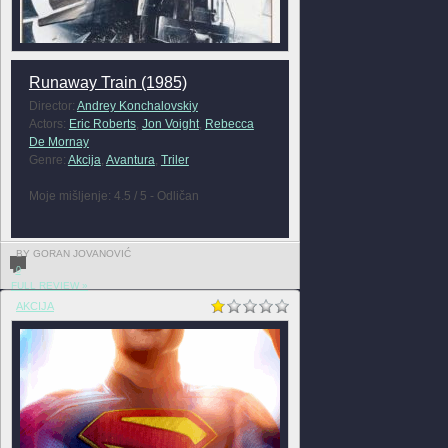
Runaway Train (1985)
Director:
Andrey Konchalovskiy
Actors:
Eric Roberts
,
Jon Voight
,
Rebecca
De Mornay
Genre:
Akcija
,
Avantura
,
Triler
Moje mišljenje: 4.5 / 5 - Odličan
BY GORAN JOVANOVIĆ
0
FULL REVIEW »
AKCIJA