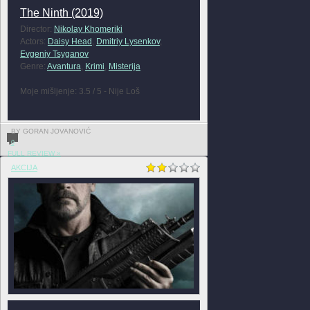
The Ninth (2019)
Director:
Nikolay Khomeriki
Actors:
Daisy Head
,
Dmitriy Lysenkov
,
Evgeniy Tsyganov
Genre:
Avantura
,
Krimi
,
Misterija
Moje mišljenje: 3.5 / 5 - Nije Loš
BY GORAN JOVANOVIĆ
0
FULL REVIEW »
AKCIJA