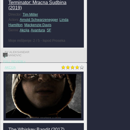
Terminator: Mracna Sudbina
(2019)
Director:
Tim Miller
Actors:
Arnold Schwarzenegger
,
Linda
Hamilton
,
Mackenzie Davis
Genre:
Akcija
,
Avantura
,
SF
Moje mišljenje: 2 / 5 - Ispod Proseka
BY ALEKSANDAR
JOVANOVIC
0
FULL REVIEW »
AKCIJA
The Whiskey Bandit (2017)