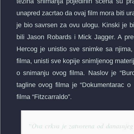
tezina snimanja pojedinih scena su prav
unapred zacrtao da ovaj film mora biti u
je bio savrsen za ovu ulogu. Kinski je 
bili Jason Robards i Mick Jagger. A pre
Hercog je unistio sve snimke sa njima,
filma, unisti sve kopije snimljenog materi
o snimanju ovog filma. Naslov je “Bur
tagline ovog filma je “Dokumentarac o
filma “Fitzcarraldo”.
“Ova crkva je zatvorena od danasnjeg