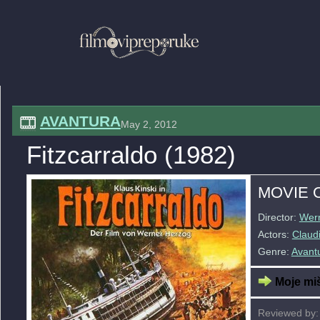
AVANTURA
May 2, 2012
Fitzcarraldo (1982)
MOVIE 
Director:
Wer
Actors:
Claud
Genre:
Avant
Moje miš
Reviewed by: 