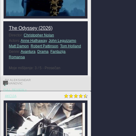
The Odyssey (2026)
Director:
Christopher Nolan
Actors:
Anne Hathaway
,
John Leguizamo
,
Matt Damon
,
Robert Pattinson
,
Tom Holland
Genre:
Avantura
,
Drama
,
Fantazija
,
Romansa
Moje mišljenje: 3 / 5 - Prosečan
BY ALEKSANDAR
JOVANOVIC
0
FULL REVIEW »
AKCIJA