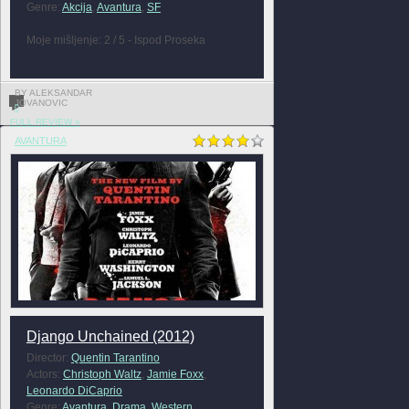
Genre:
Akcija
,
Avantura
,
SF
Moje mišljenje: 2 / 5 - Ispod Proseka
BY ALEKSANDAR
JOVANOVIC
0
FULL REVIEW »
AVANTURA
Django Unchained (2012)
Director:
Quentin Tarantino
Actors:
Christoph Waltz
,
Jamie Foxx
,
Leonardo DiCaprio
Genre:
Avantura
,
Drama
,
Western