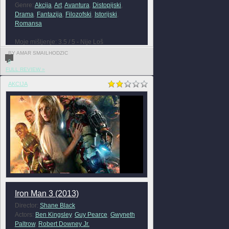
Genre:
Akcija
,
Art
,
Avantura
,
Distopijski
,
Drama
,
Fantazija
,
Filozofski
,
Istorijski
,
Romansa
Moje mišljenje: 3.5 / 5 - Nije Loš
BY AMAR SMAILHODZIC
0
FULL REVIEW »
AKCIJA
Iron Man 3 (2013)
Director:
Shane Black
Actors:
Ben Kingsley
,
Guy Pearce
,
Gwyneth
Paltrow
,
Robert Downey Jr.