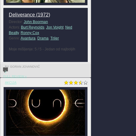
Deliverance (1972)
Director:
John Boorman
Actors:
Burt Reynolds
,
Jon Voight
,
Ned
Beatty
,
Ronny Cox
Genre:
Avantura
,
Drama
,
Triler
Moje mišljenje: 5 / 5 - Jedan od najboljih
BY GORAN JOVANOVIĆ
0
FULL REVIEW »
AKCIJA