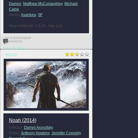
Damon
,
Matthew McConaughey
,
Michael
Caine
Genre:
Avantura
,
SF
Moje mišljenje: 3.5 / 5 - Nije Loš
BY ALEKSANDAR
JOVANOVIC
6
FULL REVIEW »
AKCIJA
Noah (2014)
Director:
Darren Aronofsky
Actors:
Anthony Hopkins
,
Jennifer Connelly
,