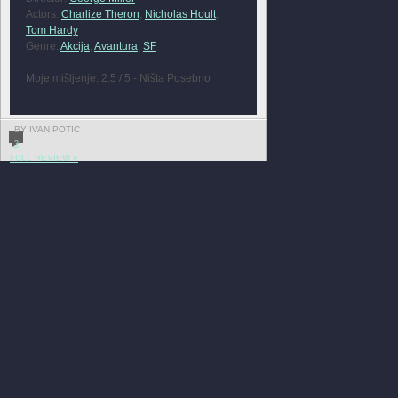
Actors:
Charlize Theron
,
Nicholas Hoult
,
Tom Hardy
Genre:
Akcija
,
Avantura
,
SF
Moje mišljenje: 2.5 / 5 - Ništa Posebno
BY IVAN POTIC
3
FULL REVIEW »