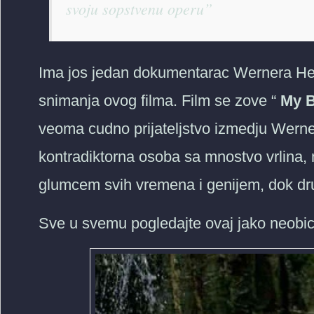
svoju sopstvenu operu”
Ima jos jedan dokumentarac Wernera Her
snimanja ovog filma. Film se zove “
My B
veoma cudno prijateljstvo izmedju Werner
kontradiktorna osoba sa mnostvo vrlina, 
glumcem svih vremena i genijem, dok dr
Sve u svemu pogledajte ovaj jako neobica