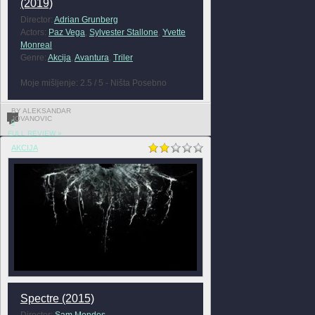
(2019)
Director:
Adrian Grunberg
Actors:
Paz Vega
,
Sylvester Stallone
,
Yvette
Monreal
Genre:
Akcija
,
Avantura
,
Triler
Moje mišljenje: 2.5 / 5 - Ništa Posebno
BY ALEKSANDAR
JOVANOVIC
0
FULL REVIEW »
AKCIJA
Spectre (2015)
Director:
Sam Mendes