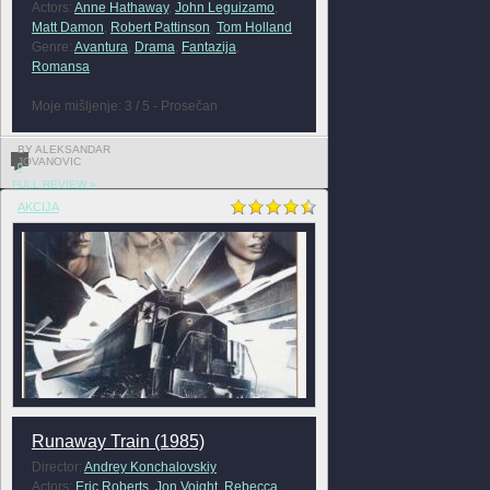
Actors:
Anne Hathaway
,
John Leguizamo
,
Matt Damon
,
Robert Pattinson
,
Tom Holland
Genre:
Avantura
,
Drama
,
Fantazija
,
Romansa
Moje mišljenje: 3 / 5 - Prosečan
BY ALEKSANDAR
JOVANOVIC
0
FULL REVIEW »
AKCIJA
Runaway Train (1985)
Director:
Andrey Konchalovskiy
Actors:
Eric Roberts
,
Jon Voight
,
Rebecca