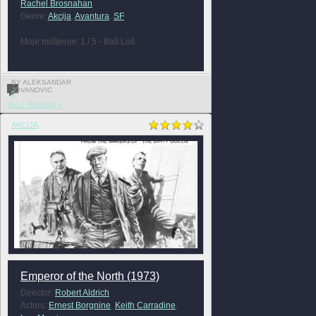
Rachel Brosnahan
Genre:
Akcija
,
Avantura
,
SF
Moje mišljenje: 1 / 5 - Baš Loš
BY ALEKSANDAR
JOVANOVIC
0
FULL REVIEW »
AKCIJA
Emperor of the North (1973)
Director:
Robert Aldrich
Actors:
Ernest Borgnine
,
Keith Carradine
,