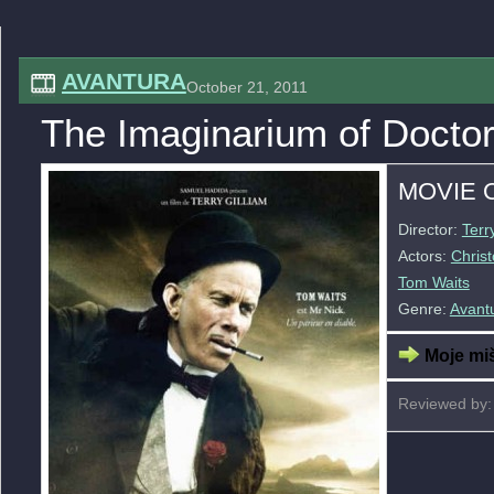
AVANTURA
October 21, 2011
The Imaginarium of Docto
MOVIE 
Director:
Terr
Actors:
Chris
Tom Waits
Genre:
Avant
Moje miš
Reviewed by: