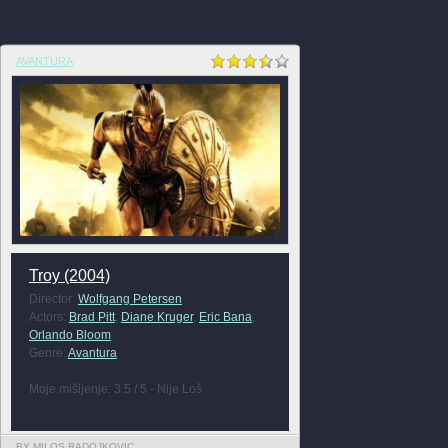
AVANTURA
Troy (2004)
Director:
Wolfgang Petersen
Actors:
Brad Pitt
,
Diane Kruger
,
Eric Bana
,
Orlando Bloom
Genre:
Avantura
Moje mišljenje: 3.5 / 5 - Nije Loš
BY MILOS RADOJKOVIC