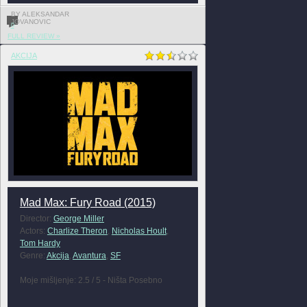
BY ALEKSANDAR
JOVANOVIC
0
FULL REVIEW »
AKCIJA
Mad Max: Fury Road (2015)
Director:
George Miller
Actors:
Charlize Theron
,
Nicholas Hoult
,
Tom Hardy
Genre:
Akcija
,
Avantura
,
SF
Moje mišljenje: 2.5 / 5 - Ništa Posebno