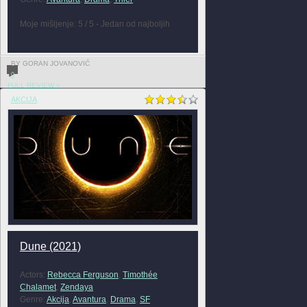
Moje mišljenje: 5 / 5 - Jedan od najboljih
BY GORAN JOVANOVIĆ
0
FULL REVIEW »
AKCIJA
Dune (2021)
Actors:
Rebecca Ferguson
,
Timothée
Chalamet
,
Zendaya
Genre:
Akcija
,
Avantura
,
Drama
,
SF