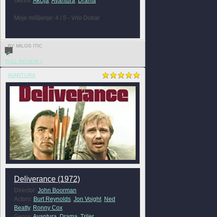
Genre:
Akcija
,
Avantura
,
Drama
Moje mišljenje: 4 / 5 - Vrlo Dobar
BY MILOS ITIC
0
FULL REVIEW »
AVANTURA
Deliverance (1972)
Director:
John Boorman
Actors:
Burt Reynolds
,
Jon Voight
,
Ned
Beatty
,
Ronny Cox
Genre:
Avantura
,
Drama
,
Triler