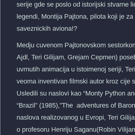
serije gde se poslo od istorijski stvarne l
legendi, Montija Pajtona, pilota koji je 
saveznickih aviona!?
Medju cuvenom Pajtonovskom sestorkom (
Ajdl, Teri Gilijam, Grejam Cepmen) pos
uvrnutih animacija u istoimenoj seriji, Ter
veoma inventivan filmski autor kroz cije 
Usledili su naslovi kao “Monty Python and
“Brazil” (1985),”The adventures of Bar
naslova realizovanog u Evropi, Teri Gili
o profesoru Henriju Saganu(Robin Vilijams