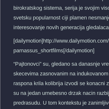
birokratskog sistema, serija je svojim v
svetsku popularnost ciji plamen nesmanj
interesovanje novih generacija gledalaca
[dailymotion]http://www.dailymotion.com
parnassus_shortfilms[/dailymotion]
“Pajtonovci” su, gledano sa danasnje vrem
skecevima zasnovanim na indukovanom hu
raspona krila kolibrija izvodi se konacni z
su na jedan urnebesno drzak nacin razbija
predrasudu. U tom kontekstu je zanimljiv