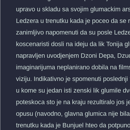
upravo u skladu sa svojim glumackim ars
Ledzera u trenutku kada je poceo da se r
zanimljivo napomenuti da su posle Ledzero
koscenaristi dosli na ideju da lik Tonija g
napravljen uvodjenjem Dzoni Depa, Dzud 
imaginarijuma neplanirano dobila na film
viziju. Indikativno je spomenuti poslednji
u kome su jedan isti zenski lik glumile d
poteskoca sto je na kraju rezultiralo jo
opusu (navodno, glavna glumica nije bila 
trenutku kada je Bunjuel hteo da potpun