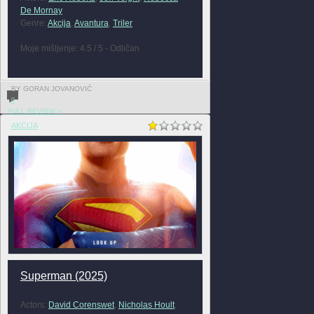
De Mornay
Genre:
Akcija
,
Avantura
,
Triler
Moje mišljenje: 4.5 / 5 - Odličan
BY GORAN JOVANOVIĆ
0
FULL REVIEW »
AKCIJA
Superman (2025)
Actors:
David Corenswet
,
Nicholas Hoult
,