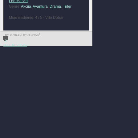
Lee Marvin
Genre:
Akcija
,
Avantura
,
Drama
,
Triler
Moje mišljenje: 4 / 5 - Vrlo Dobar
BY GORAN JOVANOVIĆ
0
FULL REVIEW »