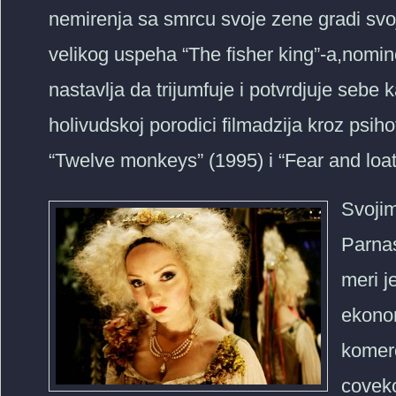
nemirenja sa smrcu svoje zene gradi svoj 
velikog uspeha “The fisher king”-a,nomin
nastavlja da trijumfuje i potvrdjuje sebe 
holivudskoj porodici filmadzija kroz psih
“Twelve monkeys” (1995) i “Fear and loat
Svojim
Parnas
meri j
ekonom
komerc
coveko