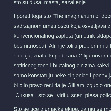
sto su dusa, masta, sazaljenje.
I pored toga sto “The imaginarium of doc
sadrzajnom umetnoscu koja osvetljava zi
konvencionalnog zapleta (umetnik sklap
besmrtnoscu). Ali nije toliki problem ni 
slucaju, znalacki podrzana Gilijamovom 
satiricnog tona i brutalnog cinizma kakvi
samo konstatuju neke cinjenice i ponavlj
bi bilo pravo reci da je Gilijam izgubio o
“Cirkusa”, sto se i vidi u sceni plesa po
Sto se tice glumacke ekipe, za nju se mo