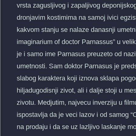
vrsta zagusljivog i zapaljivog deponijsko
dronjavim kostimima na samoj ivici egzis
kakvom stanju se nalaze danasnji umetni
imaginarium of doctor Parnassus” u veliko
je i samo ime Parnasus preuzeto od nazi
umetnosti. Sam doktor Parnasus je preds
slabog karaktera koji iznova sklapa pogo
hiljadugodisnji zivot, ali i dalje stoji u
zivotu. Medjutim, najvecu inverziju u film
ispostavlja da je veci lazov i od samog 
na prodaju i da se uz lazljivo laskanje m