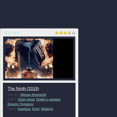
AVANTURA
The Ninth (2019)
Director:
Nikolay Khomeriki
Actors:
Daisy Head
,
Dmitriy Lysenkov
,
Evgeniy Tsyganov
Genre:
Avantura
,
Krimi
,
Misterija