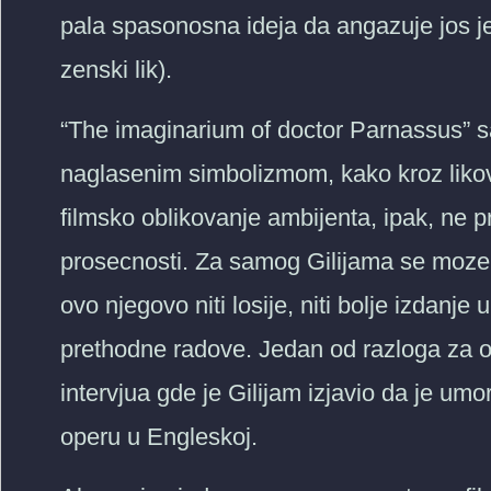
pala spasonosna ideja da angazuje jos je
zenski lik).
“The imaginarium of doctor Parnassus” s
naglasenim simbolizmom, kako kroz likov
filmsko oblikovanje ambijenta, ipak, ne 
prosecnosti. Za samog Gilijama se moze 
ovo njegovo niti losije, niti bolje izdanje
prethodne radove. Jedan od razloga za o
intervjua gde je Gilijam izjavio da je um
operu u Engleskoj.