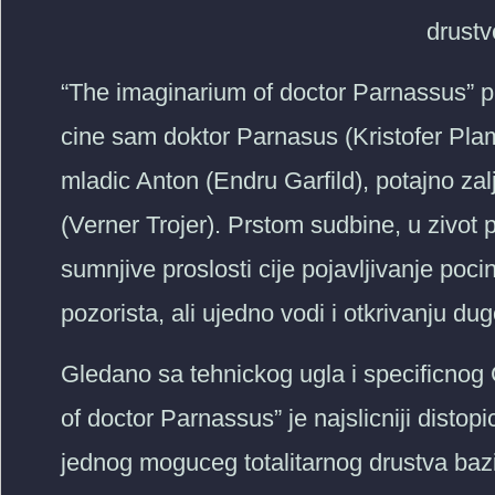
drustv
“The imaginarium of doctor Parnassus” pr
cine sam doktor Parnasus (Kristofer Plame
mladic Anton (Endru Garfild), potajno zalj
(Verner Trojer). Prstom sudbine, u zivot 
sumnjive proslosti cije pojavljivanje poc
pozorista, ali ujedno vodi i otkrivanju d
Gledano sa tehnickog ugla i specificnog
of doctor Parnassus” je najslicniji distopi
jednog moguceg totalitarnog drustva bazir