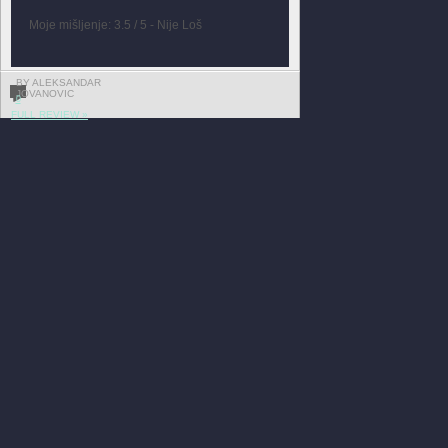
Moje mišljenje: 3.5 / 5 - Nije Loš
BY ALEKSANDAR
JOVANOVIC
0
FULL REVIEW »