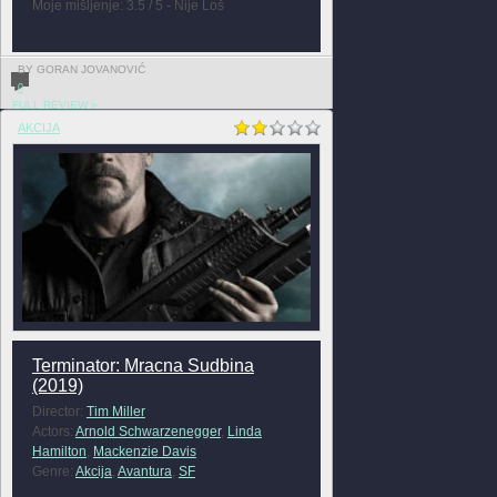
Moje mišljenje: 3.5 / 5 - Nije Loš
BY GORAN JOVANOVIĆ
0
FULL REVIEW »
AKCIJA
Terminator: Mracna Sudbina
(2019)
Director:
Tim Miller
Actors:
Arnold Schwarzenegger
,
Linda
Hamilton
,
Mackenzie Davis
Genre:
Akcija
,
Avantura
,
SF