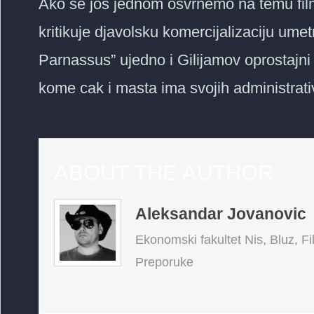
Ako se jos jednom osvrnemo na temu film
kritikuje djavolsku komercijalizaciju ume
Parnassus” ujedno i Gilijamov oprostajn
kome cak i masta ima svojih administrati
ABOUT THE AUTHOR
Aleksandar Jovanovic
Ekonomski fakultet Nis, Bluz, Fi
Preporuke