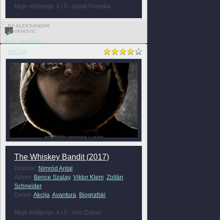
Moje mišljenje: 2 / 5 - Ispod Proseka
BY ALEKSANDAR
JOVANOVIC
0
FULL REVIEW »
AKCIJA
The Whiskey Bandit (2017)
Director:
Nimród Antal
Actors:
Bence Szalay
,
Viktor Klem
,
Zoltán
Schneider
Genre:
Akcija
,
Avantura
,
Biografski
Moje mišljenje: 4 / 5 - Vrlo Dobar