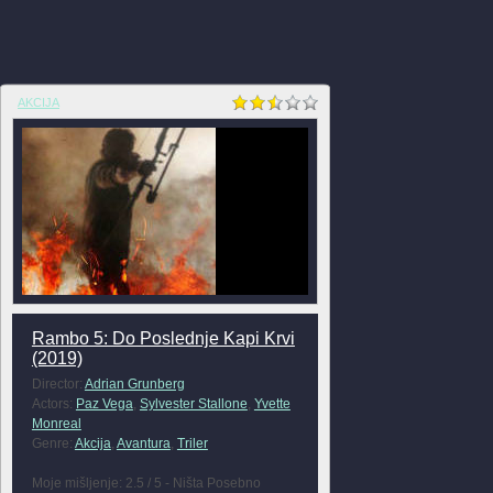
AKCIJA
Rambo 5: Do Poslednje Kapi Krvi
(2019)
Director:
Adrian Grunberg
Actors:
Paz Vega
,
Sylvester Stallone
,
Yvette
Monreal
Genre:
Akcija
,
Avantura
,
Triler
Moje mišljenje: 2.5 / 5 - Ništa Posebno