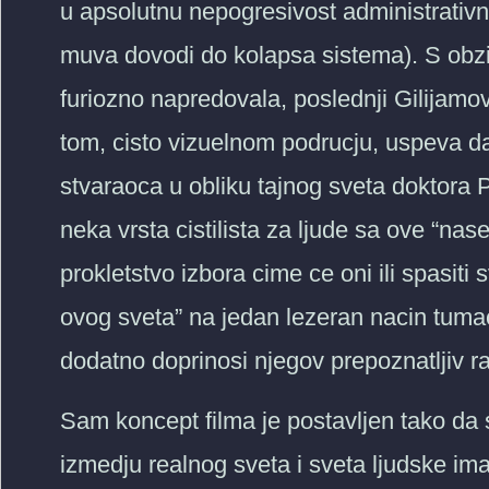
u apsolutnu nepogresivost administrativ
muva dovodi do kolapsa sistema). S obzir
furiozno napredovala, poslednji Gilijamov
tom, cisto vizuelnom podrucju, uspeva d
stvaraoca u obliku tajnog sveta doktora 
neka vrsta cistilista za ljude sa ove “na
prokletstvo izbora cime ce oni ili spasiti 
ovog sveta” na jedan lezeran nacin tumac
dodatno doprinosi njegov prepoznatljiv r
Sam koncept filma je postavljen tako da 
izmedju realnog sveta i sveta ljudske ima