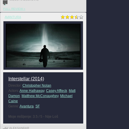
1
FULL REVIEW »
AVANTURA
Interstellar (2014)
Director:
Christopher Nolan
Actors:
Anne Hathaway
,
Casey Affleck
,
Matt
Damon
,
Matthew McConaughey
,
Michael
Caine
Genre:
Avantura
,
SF
Moje mišljenje: 3.5 / 5 - Nije Loš
BY ALEKSANDAR