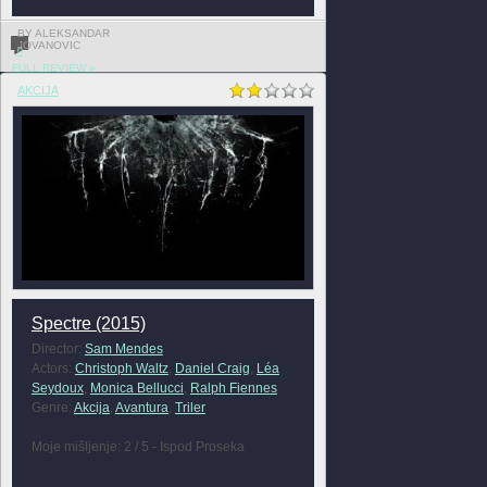
BY ALEKSANDAR
JOVANOVIC
0
FULL REVIEW »
AKCIJA
Spectre (2015)
Director:
Sam Mendes
Actors:
Christoph Waltz
,
Daniel Craig
,
Léa
Seydoux
,
Monica Bellucci
,
Ralph Fiennes
Genre:
Akcija
,
Avantura
,
Triler
Moje mišljenje: 2 / 5 - Ispod Proseka