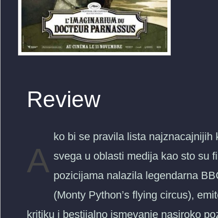
Review
ko bi se pravila lista najznacajniji
A
svega u oblasti medija kao sto su f
pozicijama nalazila legendarna BBC-
(Monty Python’s flying circus), e
kritiku i bestijalno ismevanje nasiroko 