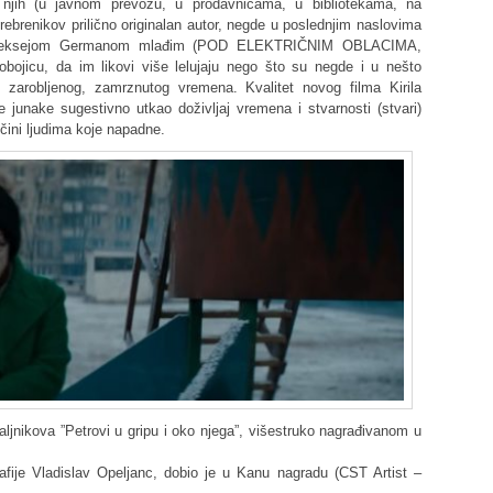
njih (u javnom prevozu, u prodavnicama, u bibliotekama, na
brenikov prilično originalan autor, negde u poslednjim naslovima
 Aleksejom Germanom mlađim (POD ELEKTRIČNIM OBLACIMA,
bojicu, da im likovi više lelujaju nego što su negde i u nešto
 zarobljenog, zamrznutog vremena. Kvalitet novog filma Kirila
 junake sugestivno utkao doživljaj vremena i stvarnosti (stvari)
čini ljudima koje napadne.
jnikova ”Petrovi u gripu i oko njega”, višestruko nagrađivanom u
rafije Vladislav Opeljanc, dobio je u Kanu nagradu (CST Artist –