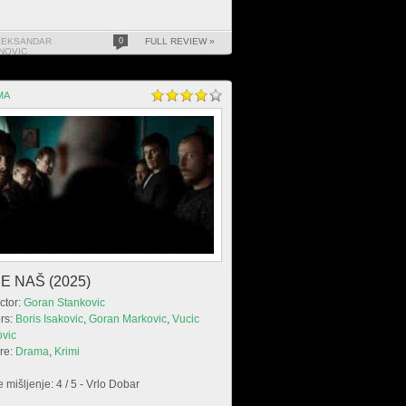
LEKSANDAR
0
FULL REVIEW »
NOVIC
MA
E NAŠ (2025)
ctor:
Goran Stankovic
rs:
Boris Isakovic
,
Goran Markovic
,
Vucic
ovic
re:
Drama
,
Krimi
 mišljenje: 4 / 5 - Vrlo Dobar