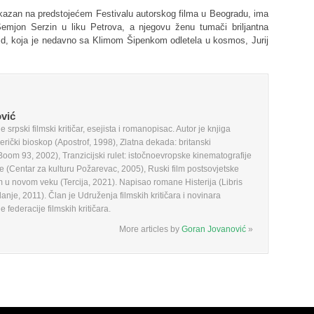
kazan na predstojećem Festivalu autorskog filma u Beogradu, ima
emjon Serzin u liku Petrova, a njegovu ženu tumači briljantna
ljd, koja je nedavno sa Klimom Šipenkom odletela u kosmos, Jurij
vić
 srpski filmski kritičar, esejista i romanopisac. Autor je knjiga
erički bioskop (Apostrof, 1998), Zlatna dekada: britanski
Boom 93, 2002), Tranzicijski rulet: istočnoevropske kinematografije
je (Centar za kulturu Požarevac, 2005), Ruski film postsovjetske
lm u novom veku (Tercija, 2021). Napisao romane Histerija (Libris
danje, 2011). Član je Udruženja filmskih kritičara i novinara
ederacije filmskih kritičara.
More articles by
Goran Jovanović
»