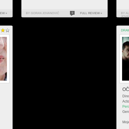
IEW »
BY GORAN JOVANOVIĆ
0
FULL REVIEW »
BY A
JOVA
DRA
OČ
Dire
Acto
Per
Gen
Moje