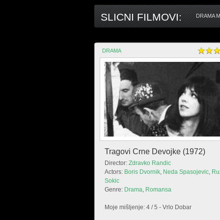
SLICNI FILMOVI:
DRAMA M
DRAMA
Tragovi Crne Devojke (1972)
Director:
Zdravko Randic
Actors:
Boris Dvornik
,
Neda Spasojevic
,
Ru
Sokic
Genre:
Drama
,
Romansa
Moje mišljenje: 4 / 5 - Vrlo Dobar