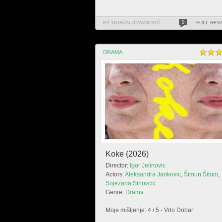
BY GORAN JOVANOVIĆ
0
FULL REV
DRAMA
Koke (2026)
Director:
Igor Jelinovic
Actors:
Aleksandra Jankovic
,
Šimun Šitum
,
Snjezana Sinovcic
Genre:
Drama
Moje mišljenje: 4 / 5 - Vrlo Dobar