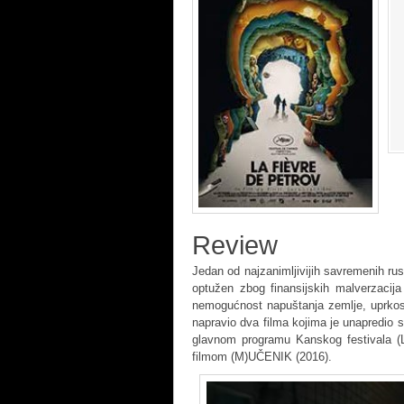
Review
Jedan od najzanimljivijih savremenih rusk
optužen zbog finansijskih malverzacija
nemogućnost napuštanja zemlje, uprkos
napravio dva filma kojima je unapredio sv
glavnom programu Kanskog festivala (
filmom (M)UČENIK (2016).