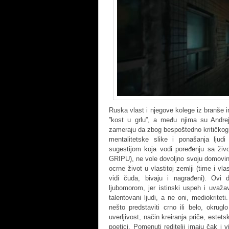
Ruska vlast i njegove kolege iz branše im
”kost u grlu”, a među njima su Andrej 
zameraju da zbog bespoštedno kritičkog 
mentalitetske slike i ponašanja lju
sugestijom koja vodi poređenju sa ži
GRIPU), ne vole dovoljno svoju domovinu
ocrne život u vlastitoj zemlji (time i vl
vidi čuda, bivaju i nagrađeni). Ovi 
ljubomorom, jer istinski uspeh i uvažav
talentovani ljudi, a ne oni, mediokrite
nešto predstaviti crno ili belo, okrug
uverljivost, način kreiranja priče, estet
poetici. Pomenuti reditelji imaju čak i 