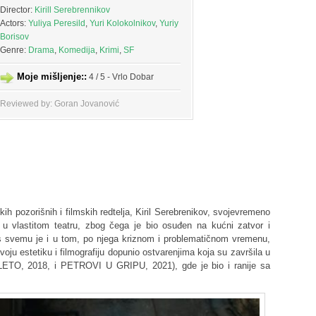
Director:
Kirill Serebrennikov
Actors:
Yuliya Peresild
,
Yuri Kolokolnikov
,
Yuriy
Borisov
Genre:
Drama
,
Komedija
,
Krimi
,
SF
Moje mišljenje::
4 / 5 - Vrlo Dobar
Reviewed by: Goran Jovanović
ih pozorišnih i filmskih redtelja, Kiril Serebrenikov, svojevremeno
 u vlastitom teatru, zbog čega je bio osuđen na kućni zatvor i
 svemu je i u tom, po njega kriznom i problematičnom vremenu,
oju estetiku i filmografiju dopunio ostvarenjima koja su završila u
LETO, 2018, i PETROVI U GRIPU, 2021), gde je bio i ranije sa