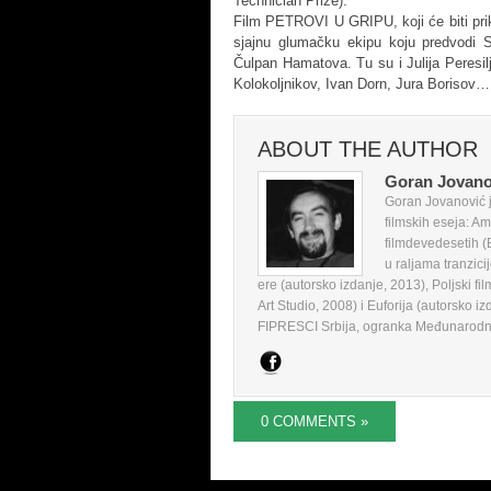
Technician Prize).
Film PETROVI U GRIPU, koji će biti pri
sjajnu glumačku ekipu koju predvodi S
Čulpan Hamatova. Tu su i Julija Peresi
Kolokoljnikov, Ivan Dorn, Jura Borisov…
ABOUT THE AUTHOR
Goran Jovano
Goran Jovanović je
filmskih eseja: Am
filmdevedesetih (
u raljama tranzici
ere (autorsko izdanje, 2013), Poljski fi
Art Studio, 2008) i Euforija (autorsko iz
FIPRESCI Srbija, ogranka Međunarodne f
0 COMMENTS »