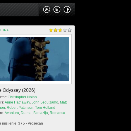
NTURA
e Odyssey (2026)
ctor:
Christopher Nolan
rs:
Anne Hathaway
,
John Leguizamo
,
Matt
mon
,
Robert Pattinson
,
Tom Holland
re:
Avantura
,
Drama
,
Fantazija
,
Romansa
 mišljenje: 3 / 5 - Prosečan