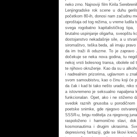
neko zrno. Najnoviji film Kirila Serebr
Lenjingradske rok scene u duhu geril
početkom 80-ih, donosi nam začudnu meš
oproštaja od tog režima, u vreme ludila t
svega rogobatno kapitalističkog tipa, 
brutalno uspinjanje oligarha, sveopštu ko
dostojanstvo nekadašnje sile, a u stvar
siromaštvo, teška beda, ali imaju pravo
da im traži ili oduzme. To je zapravo 
dočekuje se neka nova godina, tu negd
nekoj vrsti bolesnog transa, obolele od
te njihovo okruženje. Kao da su u alkoho
i nadrealnim prizorima, uglavnom u znak
svom samoubistvu, kao o činu koji će po
da čak i kad bi tako nešto uradio, niko 
a istovremeno je seksualno napaljena ka
funkcionalan. Opet, ako i ne stižemo 
svedok raznih gnusoba u porodičnom 
poetske snimke, gde njegovo ostvarenj
SSSR-u, brigu roditelja za njegovog juna
raspoloženo i harmonično slavi, do
kosmonautima i drugim ukrasima. Sve
depresivnoj fantaziji, gde se likovi kre