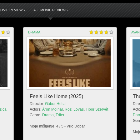
OVIE REVIEWS
ALL MOVIE REVIEWS
DRAMA
AVA
Feels Like Home (2025)
Th
Director:
Gábor Holtai
Dire
zica
Actors:
Áron Molnár
,
Rozi Lovas
,
Tibor Szervét
Acto
Genre:
Drama
,
Triler
Da
Gen
Moje mišljenje: 4 / 5 - Vrlo Dobar
Moje