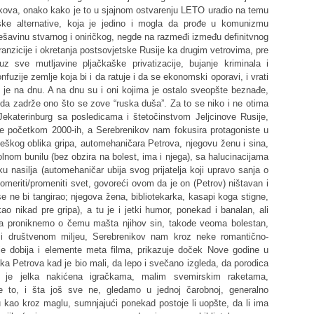
enikova, onako kako je to u sjajnom ostvarenju LETO uradio na temu
ske alternative, koja je jedino i mogla da prođe u komunizmu
avinu stvarnog i oniričkog, negde na razmeđi između definitvnog
ranzicije i okretanja postsovjetske Rusije ka drugim vetrovima, pre
uz sve mutljavine pljačkaške privatizacije, bujanje kriminala i
nfuzije zemlje koja bi i da ratuje i da se ekonomski oporavi, i vrati
i je na dnu. A na dnu su i oni kojima je ostalo sveopšte beznađe,
 da zadrže ono što se zove “ruska duša”. Za to se niko i ne otima
Jekaterinburg sa posledicama i štetočinstvom Jeljcinove Rusije,
e početkom 2000-ih, a Serebrenikov nam fokusira protagoniste u
 teškog oblika gripa, automehaničara Petrova, njegovu ženu i sina,
lnom bunilu (bez obzira na bolest, ima i njega), sa halucinacijama
u nasilja (automehaničar ubija svog prijatelja koji upravo sanja o
meriti/promeniti svet, govoreći ovom da je on (Petrov) ništavan i
se ne bi tangirao; njegova žena, bibliotekarka, kasapi koga stigne,
o nikad pre gripa), a tu je i jetki humor, ponekad i banalan, ali
da proniknemo o čemu mašta njihov sin, takođe veoma bolestan,
i društvenom miljeu, Serebrenikov nam kroz neke romantično-
e dobija i elemente meta filma, prikazuje doček Nove godine u
ka Petrova kad je bio mali, da lepo i svečano izgleda, da porodica
k je jelka nakićena igračkama, malim svemirskim raketama,
 to, i šta još sve ne, gledamo u jednoj čarobnoj, generalno
ću kao kroz maglu, sumnjajući ponekad postoje li uopšte, da li ima