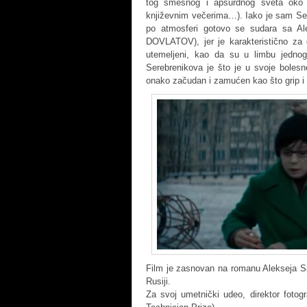
tog smešnog i apsurdnog sveta oko 
književnim večerima…). Iako je sam Sere
po atmosferi gotovo se sudara sa
DOVLATOV), jer je karakteristično za o
utemeljeni, kao da su u limbu jednog
Serebrenikova je što je u svoje bolesne
onako začudan i zamućen kao što grip i 
Film je zasnovan na romanu Alekseja Sal
Rusiji.
Za svoj umetnički udeo, direktor fotog