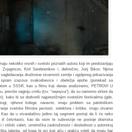
aju nekoliko vrsnih i svetski priznatih autora koji im predstavljaju
Zvjagincev, Kiril Serebrenikov i, delimično, Jurij Bikov. Njima
sagledavanja društvene stvarnosti zemlje i ogoljenog prikazivanja
di spram izazova svakodnevice i obeležja epohe (ponekad sa
votom u SSSR, kao u filmu koji danas analiziramo, PETROVI U
, previše naginju crnilu (tzv. ”чернуха”), da su namerno skloni da
ast), kako bi se dodvorili najprestižnijim svetskim festivalima (gde,
drugi, njihove kolege, naravno, imaju problem sa patološkom
anje svetske filmske javnosti, selektora i kritike, imaju stvarno
ti. Kao da u stvaralaštvu jedino taj segment postoji da li će neko
lo ili četvrtasto, kao da osim te subverzije ne postoje dramska
ski i stilski valeri, umetnička zaokruženost i doslednost u autorskoj
viška talenta, od koga bi ovi koji aču i grakću voleli da imaju bar